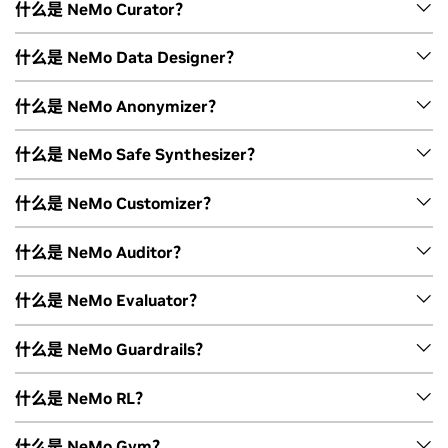
客户经理、培训和专业服务，请参阅
NVIDIA 企业支持与服务指
NVIDIA NeMo Framework
是一个开源生成式 AI 框架，专为寻
什么是 NeMo Curator？
南
。
求精细控制和代码级灵活性的研究人员和开发者而构建，以高
效地大规模构建生成式 AI 模型。它支持多模态生成式 AI 模型
NeMo Curator
是一项可扩展的数据管护微服务，可帮助开发
什么是 NeMo Data Designer？
的预训练、后训练和强化学习。
者整理 LLM 预训练所需的包含万亿个 Token 的多语言数据集。
它由一组 API 形式的 PyThon 模组组成，这些模组利用 Dask、
NeMo Data Designer
是一款专为 AI 开发者打造的微服务 (也
什么是 NeMo Anonymizer？
NVIDIA NeMo 微服务
是基于 NeMo 框架构建的企业级 API 模
cuDF、cuGraph 和 Pytorch 将数据下载、文本提取、清理、
可作为
开放库
使用)，通过可配置的架构和 AI 驱动的生成模型，
块化产品，使开发者能够轻松、快速地大规模定制和部署 AI 智
筛选、完全匹配/模糊匹配去重和文本分类等数据管护任务扩展
以编程方式生成合成数据，能够无缝集成到您的 AI 开发工作流
NeMo Anonymizer
是一个开放库，支持在自由文本中进行上
什么是 NeMo Safe Synthesizer？
能体。它简化了模型微调、评估、护栏和合成数据生成的工
到数千个计算核心。
中。
下文感知的数据匿名化。在检测到敏感实体后，可以对其进行
作，并且可无缝集成到现有 AI 平台中，使企业能够加速自定义
标记、编辑、哈希、替换或完全重写。
NeMo Safe Synthesizer
是一个开放库，用于生成敏感数据集
什么是 NeMo Customizer？
AI 智能体开发，并通过
数据飞轮
工作流持续优化它们。
的合成版本。它会创建全新的记录，与原始数据不存在一一对
应关系，在保护隐私的同时释放数据价值。
NeMo Customizer
是一项可扩展的高性能微服务，能够简化为
什么是 NeMo Auditor？
特定领域用例定制的 LLM 的微调和对齐过程。
NeMo Auditor
可使用各种自动攻击和边缘用例提示，对 LLM
什么是 NeMo Evaluator？
进行离线批量探测，以发现安全漏洞。它基于开放的
NVIDIA
Garak
库构建，可接入评估工作流和 CI/CD 管线中，便于团队
NeMo Evaluator
为生成式 AI 应用提供可扩展的基准测试，涵
什么是 NeMo Guardrails？
定期进行审核，并依据生成的报告持续强化模型与部署安全
盖 LLM、RAG 工作流和 AI 智能体。它提供开源 SDK，支持基
性。
于超过 100 种基准测试进行灵活实验，同时配备云原生微服
NeMo Guardrails
使开发者能够为 LLM 和代理式 AI 应用配置
什么是 NeMo RL？
务，可使用 LLM-as-a-judge 评分机制和专用性能指标，自动
可编程的安全护栏。该工具集成了
NVIDIA Nemotron Safety
化实现企业级评估工作流。
模型，用于内容安全、PII、越狱检测和话题管控，具有先进的
NeMo RL
是一个用于高级强化学习算法和可扩展的后训练的开
什么是 NeMo Gym？