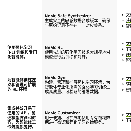
文
NeMo Safe Synthesizer
生成安全的敏感数据合成版本，确保
获
与原始记录不存在一一对应关系。
智
文
使用强化学习
NeMo RL
下
(RL) 训练和专门
使用先进的强化学习技术大规模地对
获
化智能体。
模型进行后训练和对齐。
智
NeMo Gym
文
为智能体训练定
构建、管理和扩展强化学习环境，为
获
义和管理可扩展
智能体专业化所需的强化学习训练生
的 RL 环境。
智
成高质量、可验证的部署数据。
集成并公开易于
使用的 API，加
NeMo Customizer
文
速模型微调和对
用于便捷、可扩展地使用专有领域数
下
齐，为智能体工
据进行微调和强化学习的微服务。
作流提供支持。