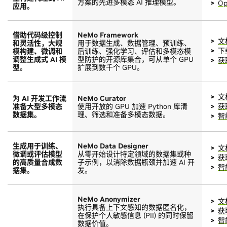
方案的先进多模态 AI 推理模型。
Op
应用。
借助代码级控制
NeMo Framework
文
和灵活性，大规
用于数据生成、数据管理、预训练、
下
模构建、微调和
后训练、强化学习、评估和多模态模
调整生成式 AI 模
型防护的开源库集合，可从单个 GPU
获
型。
扩展到数千个 GPU。
文
为 AI 开发工作流
NeMo Curator
准备大型多模态
使用开放的 GPU 加速 Python 库清
获
数据集。
理、筛选和准备多模态数据。
智
生成用于训练、
NeMo Data Designer
文
微调或评估模型
从零开始设计特定领域的数据集或种
获
的高质量合成数
子示例，以消除数据瓶颈并加速 AI 开
智
据集。
发。
NeMo Anonymizer
文
执行具备上下文感知的数据匿名化，
获
在保护个人敏感信息 (PII) 的同时保留
智
数据价值。