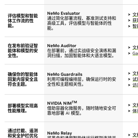
NeMo Evaluator
文
评估模型和智能
通过简化部署流程、基准测试支持和
获
体工作流的性
高级工具，评估模型与智能体的性
能。
智
能。
在发布前验证智
NeMo Auditor
文
能体和模型的安
在部署前，通过实战级安全演练和漏
Ga
全性。
洞扫描，加固智能体和大语言模型。
文
确保你的智能体
NeMo Guardrails
回复内容安全且
利用可编程编排层，确保运行时的安
试用
符合主题。
全性和主题相关性。
访
TM
NVIDIA NIM
文
部署模型实现高
借助容器化微服务，随时随地安全可
性能推理。
体
靠地部署 AI 模型。
通过拦截、遥测
NeMo Relay
文
和安全护栏优化
将黑盒和通用智能体运行框架连接并