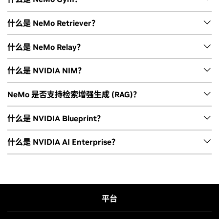
推理能力以及多语言和多模态支持。借助 NeMo Guardrails，
源库，优化和调整企业级 AI 智能体。
企业可以控制智能体的数据访问权限、回复方式，以及可调用
NeMo Gym
是一个开源库，用于为大语言模型 (LLM) 构建强化
什么是 NeMo Retriever？
的工具与数据源，从而确保符合自定义策略要求并实现安全管
学习 (RL) 训练环境。NeMo Gym 提供基础架构，用于开发环
控。
境、扩展部署集，并与您常用的训练框架无缝集成。它能够生
NeMo Retriever
是一个开源库，搭载
Nemotron RAG
模型，
什么是 NeMo Relay？
成强化学习训练所需的数据，使 AI 智能体和模型具备该领域的
用于构建可扩展的管道，从复杂文档中提取多模态数据。其多
专业技能。
模态 PDF 提取的准确率提升高达 50%，速度提升至原来的 15
NeMo Relay
是一个集成层，用于将黑盒或通用智能体运行框架
什么是 NVIDIA NIM？
倍。
接入 NeMo 平台。它帮助团队在无需重建现有智能体架构的情
况下，将现有工作流接入 NeMo，从而使用平台的优化、评估
NVIDIA NIM
是 NVIDIA AI Enterprise 的一部分，是一个易于
NeMo 是否支持检索增强生成 (RAG)？
和持续改进能力。
使用的运行环境，专为在企业内加速部署生成式 AI 而设计。这
项功能齐全的微服务支持各种 AI 模型，包括开源社区模型、
检索增强生成
可将 LLM 连接到公司知识库，让 LLM 根据最新
什么是 NVIDIA Blueprint？
NVIDIA AI Foundation 模型以及自定义 AI 模型。它以推理引擎
信息生成回复的技术。NeMo 可以搭配 Milvus、LlamaIndex
为稳健基础，加速大规模无缝 AI 推理，确保可跨云端、数据中
和 LangChain 等多种第三方工具和社区工具配合使用，从向量
NVIDIA Blueprint
是使用 NVIDIA Nemotron 开放模型和库构
什么是 NVIDIA AI Enterprise？
心和工作站部署 AI 应用。
数据库中提取相关信息片段并将其提供给 LLM，从而以自然语
建的综合参考工作流。每个蓝图均包含参考代码、部署工具、
言生成回复。浏览
采用 RAG 工作流的 AI 聊天机器人
页面，开
定制指南和参考架构，可加速 AI 智能体和数字孪生等 AI 解决
NVIDIA AI Enterprise
将用于 AI 开发的微服务、框架和库与先
始构建能够准确回答您的企业数据相关问题的生产级 AI 聊天机
方案从原型到生产的部署。
进的 GPU 编排和基础设施管理相结合，提供一个完全受支持、
器人。
可用于生产环境的商业软件套件。它使用户能够自信地部署领
平台
先的开源工具和 AI 模型，提高生产力并缩短价值实现时间，同
时以优化的资源利用率大规模运行 AI 工作负载。