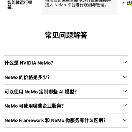
智能体运行框
获
接入 NeMo 平台进行观测与管理。
架。
常见问题解答
什么是 NVIDIA NeMo？
NVIDIA NeMo
是以智能体为核心的开放库和技能套件，用于加
NeMo 的价格是多少？
速 AI 智能体的专业化、优化和治理。
NeMo 作为 NVIDIA AI Enterprise 的一部分提供。有关完整的
可以使用 NeMo 定制哪些 AI 模型？
NeMo 可与现有的 AI 工具和智能体框架集成，在任意云、本地
定价和许可信息，请查看
此处
。
或混合环境中优化专用智能体。
NeMo 可用于定制大语言模型 (LLM)、视觉语言模型 (VLM)、
NeMo 可使用哪些企业服务？
自动语音识别 (ASR) 和文本转语音 (TTS) 模型。
NVIDIA AI Enterprise 中提供了
NVIDIA 企业级标准支持服务
。
NeMo Framework 和 NeMo 微服务有什么区别？
如需其他可用的支持和服务，如 NVIDIA 业务关键型支持、技术