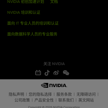
NVIDIA 初创加速计划
文档
ChinaCustomerSupport@nvidia.com
Israel
Beer Sheva
NVIDIA 培训和认证
Raanana
Tel Aviv
面向 IT 专业人员的培训和认证
Tel Hai
Singapore
Yokneam
面向数据科学人员的专业服务
Singapore
Netherlands
Taiwan
Amsterdam
Hsinchu City
Taipei City
Palestinian Authority
关注 NVIDIA
Hebron
Vietnam
Nablus
Hanoi City
Rawabi
Ho Chi Minh City
Poland
Warsaw
隐私声明
您的隐私选择
服务条款
无障碍访问
公司政策
产品安全性
联系我们
英文网站
Romania
Copyright © 2026 NVIDIA Corporation