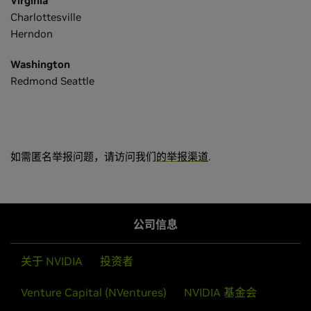
Virginia
Charlottesville
Herndon
Washington
Redmond Seattle
如需匿名举报问题，请访问我们
的举报渠道
.
Hong Kong
Armenia
Shatin
Yerevan
India
Belgium
Bengaluru
Ghent
公司信息
Gurugram
Denmark
Hyderabad
关于 NVIDIA
投资者
Roskilde
Mumbai
New Delhi
Venture Capital (NVentures)
NVIDIA 基金会
Finland
Pune