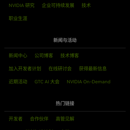
Helsinki
NVIDIA 研究
企业可持续发展
技术
France
职业生涯
Courbevoie
Japan
Germany
Tokyo
新闻与活动
Berlin
Korea
Munich
新闻中心
公司博客
技术博客
Seoul
Würselen
加入开发者计划
在线研讨会
获得最新信息
Mainland China
Greece
Beijing
Athens
近期活动
GTC AI 大会
NVIDIA On-Demand
Guangzhou
Shanghai
Shenzhen
热门链接
联系方式：
Hungary
企业级产品请
Budapest
开发者
合作伙伴
联系销售
或前往
高管见解
产品售后支持
。
消费级产品请联系