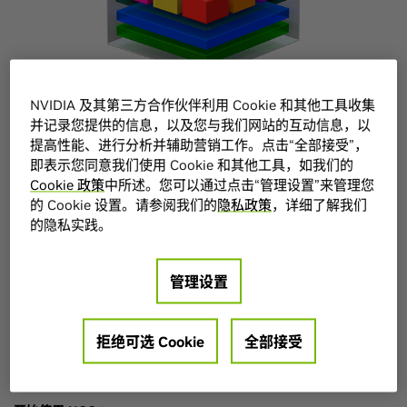
NVIDIA 及其第三方合作伙伴利用 Cookie 和其他工具收集
并记录您提供的信息，以及您与我们网站的互动信息，以
NGC 中经过优化的软件
提高性能、进行分析并辅助营销工作。点击“全部接受”，
即表示您同意我们使用 Cookie 和其他工具，如我们的
Cookie 政策
中所述。您可以通过点击“管理设置”来管理您
NGC
专为简化和加速高性能计算 (HPC) 和 AI 工作流程而构
™
的 Cookie 设置。请参阅我们的
隐私政策
，详细了解我们
建。 NGC 是针对 GPU 优化的深度学习、机器学习和 HPC 软件
的隐私实践。
中心，可以处理各种数据的流动，从而让数据科学家、开发者
和研究人员可以专注于构建解决方案、收集见解和提供业务价
值。
管理设置
借助容器快速部署 AI 框架，从预训练模型或模型训练脚本入
拒绝可选 Cookie
全部接受
手，并使用行业特定的 SDK 和 Helm 图表比以往更快地开发和
部署 AI 应用。