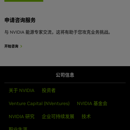
NVIDIA 初创加速计划
申请咨询服务
了解 NVIDIA 初创加速计划，这是一项免费计划，旨在帮
助初创公司快速发展，并为其提供先进技术、NVIDIA 专
与 NVIDIA 能源专家交流，这将有助于您攻克业务挑战。
家的支持、与风险投资者交流的机会，以及可提高知名度
的联合营销。
开始咨询
探索初创加速计划
公司信息
关于 NVIDIA
投资者
Venture Capital (NVentures)
NVIDIA 基金会
NVIDIA 研究
企业可持续发展
技术
职业生涯