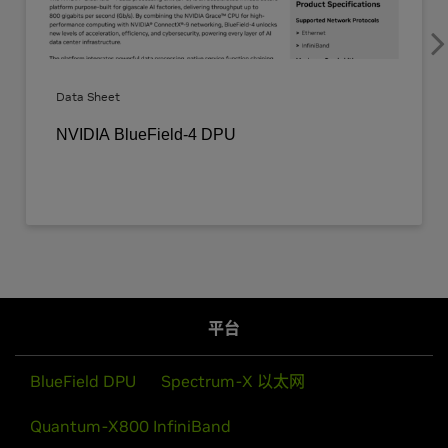
平台
BlueField DPU
Spectrum-X 以太网
Quantum-X800 InfiniBand