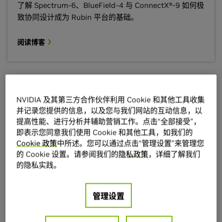
了解 Spectrum-6、BlueField-4 与 ConnectX®-9 如何极
致协同设计成为 Rubin 平台的基础。
阅读博客
NVIDIA Vera Rubin POD：一台 AI 超级计算机，五
NVIDIA 及其第三方合作伙伴利用 Cookie 和其他工具收集
大机架级系统
并记录您提供的信息，以及您与我们网站的互动信息，以
提高性能、进行分析并辅助营销工作。点击“全部接受”，
了解统一的 MGX 体系架构如何利用灵活、可互换的互连
即表示您同意我们使用 Cookie 和其他工具，如我们的
Cookie 政策
中所述。您可以通过点击“管理设置”来管理您
产品，让运营商能够为代理型应用快速扩展定制化的 AI
的 Cookie 设置。请参阅我们的
隐私政策
，详细了解我们
工厂。
的隐私实践。
阅读博客
管理设置