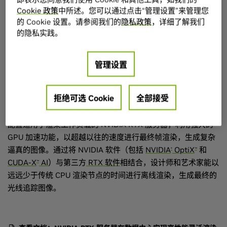
Cookie 政策
中所述。您可以通过点击“管理设置”来管理您
的 Cookie 设置。请参阅我们的
隐私政策
，详细了解我们
的隐私实践。
管理设置
图片由 Image Engine©NETFLIX 提供
拒绝可选 Cookie
全部接受
离线渲染
配置适用于渲染工作负载的 NVIDIA RTX 服务器，利用强大的
GPU 加速功能，以超越以往的速度进行最终帧渲染，生成复杂
逼真的图像。通过将 NVIDIA 软件（包括
NVIDIA
OptiX
和
®
™
CUDA-X
AI
）与第三方
RTX 软件
相结合，设计师和艺术家能以
™
远远少于传统 CPU 渲染节点的时间进行离线渲染，生成最终的
光线追踪图像。