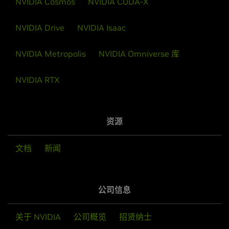
NVIDIA Cosmos
NVIDIA CUDA-X
NVIDIA Drive
NVIDIA Isaac
NVIDIA Metropolis
NVIDIA Omniverse 库
NVIDIA RTX
资源
文档
新闻
公司信息
关于 NVIDIA
公司概览
招贤纳士