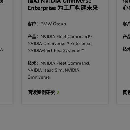
预
借助 NVIDIA Omniverse
彻
Enterprise 为工厂构建未来
心
客户
：BMW Group
客
产品
：NVIDIA Fleet Command™,
产
NVIDIA Omniverse™ Enterprise,
IA
技
NVIDIA-Certified Systems™
技术
：NVIDIA Fleet Command,
NVIDIA Isaac Sim, NVIDIA
Omniverse
阅读案例研究
阅