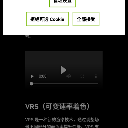
管理设置
DXR 游戏和应用的帧率提升最高可达 3
倍
。这样的技术使得在实时帧速率下进
1
行光线跟踪成为可能。
拒绝可选 Cookie
全部接受
数据为 NVIDIA 内部测试结果，仅供参
1
考。
VRS（可变速率着色）
VRS 是一种新的渲染技术，通过调整场
景不同部分的着色率提升性能。VRS 支