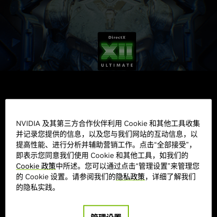
DXR（DirectX 光线追
踪）
NVIDIA 及其第三方合作伙伴利用 Cookie 和其他工具收集
并记录您提供的信息，以及您与我们网站的互动信息，以
提高性能、进行分析并辅助营销工作。点击“全部接受”，
DirectX 光线追踪
使游戏能够模拟光在现
即表示您同意我们使用 Cookie 和其他工具，如我们的
实世界中的状态，提供包括全局照明、反
Cookie 政策
中所述。您可以通过点击“管理设置”来管理您
射和阴影等非常逼真、出色的图形效果。
的 Cookie 设置。请参阅我们的
隐私政策
，详细了解我们
GeForce RTX GPU 是为了满足光线追踪
的隐私实践。
工作需求而设计。
GeForce RTX
专属的
RT 核心每秒可处理数十亿条光线，让