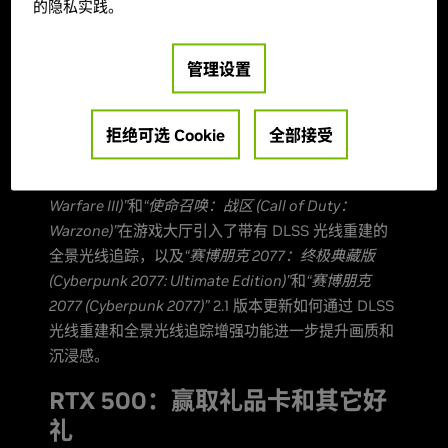
的隐私实践。
我们衷心感谢开发者和发行商与我们共同将 RTX 技
术变为现实。 感谢所有 RTX 游戏玩家，感谢你们伴
管理设置
随着每款游戏的每次更新和发布而越来越喜爱 RTX。
继续阅读以了解如何赢取奖品，并了解
“使命召唤：
拒绝可选 Cookie
全部接受
战区 (Call of Duty：Warzone)”
升级支持 DLSS 3、
“使
命召唤：现代战争 III 2023 (Call of Duty：Modern
Warfare III)”
和
“使命召唤：战区 (Call of Duty：
Warzone)”
在游戏大厅引入了带有 DLSS 光线重建的
全景光线追踪，以及
“赛博朋克 2077：终极典藏版
(Cyberpunk 2077: Ultimate Edition)”
和
“赛博朋克
2077 (Cyberpunk 2077)”
2.1 版本更新如何通过 DLSS
光线重建和全景光线追踪增强功能进一步提升画质和
沉浸感。
RTX 500：赢取礼品卡和其它好
礼