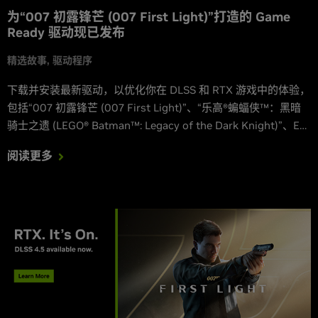
为“007 初露锋芒 (007 First Light)”打造的 Game
Ready 驱动现已发布
精选故事
驱动程序
下载并安装最新驱动，以优化你在 DLSS 和 RTX 游戏中的体验，
包括“007 初露锋芒 (007 First Light)”、“乐高®蝙蝠侠™：黑暗
骑士之遗 (LEGO® Batman™: Legacy of the Dark Knight)”、EA
SPORTS® F1® 25：2026 赛季组合包和“坦克世界：HEAT (World
阅读更多
of Tanks: HEAT)”。