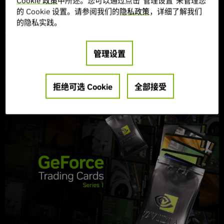
Cookie 政策
中所述。您可以通过点击“管理设置”来管理您
NVIDIA DLSS
GeForce RTX GPU
GeForce RTX 50 Series
NVIDIA RTX
精选故事
的 Cookie 设置。请参阅我们的
隐私政策
，详细了解我们
的隐私实践。
我们与开发商 The Coalition 达成技术合作，将保障 GeForce
RTX 玩家在 8 月 6 日开启的抢先体验公测版和正式版游戏中，尽
管理设置
享出色 PC 体验。
阅读更多
拒绝可选 Cookie
全部接受