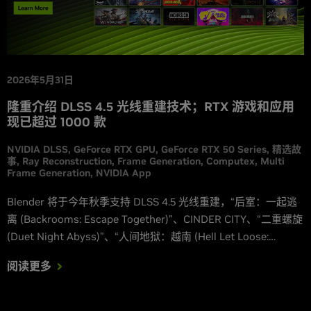
2026年5月31日
隆重介绍 DLSS 4.5 光线重建技术；RTX 游戏和应用
现已超过 1000 款
NVIDIA DLSS
GeForce RTX GPU
GeForce RTX 50 Series
精选故
事
Ray Reconstruction
Frame Generation
Computex
Multi
Frame Generation
NVIDIA App
Blender 将于今年秋季支持 DLSS 4.5 光线重建，“后室：一起逃
离 (Backrooms: Escape Together)”、CINDER CITY、“二重螺旋
(Duet Night Abyss)”、“人间地狱：越南 (Hell Let Loose:
Vietnam)”、“蜂巢：异星物语 (Honeycomb: The World
阅读更多
Beyond)”、“漫威争锋 (Marvel Rivals)”、“永劫无间 (NARAKA:
BLADEPOINT)”、“影之刃零 (Phantom Blade Zero)”、“战术小
队 (Squad)”和“燕云十六声 (Where Winds Meet)”都将升级原生