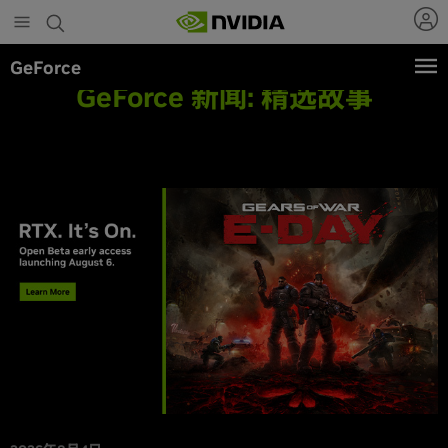
Skip
to
main
GeForce
content
GeForce 新闻:
精选故事