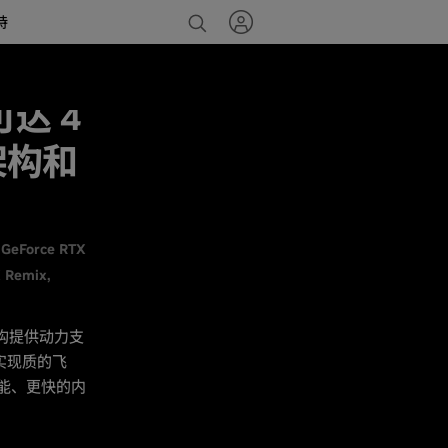
持
可达 4
架构和
GeForce RTX
X Remix
 架构提供动力支
实现质的飞
功能、更快的内