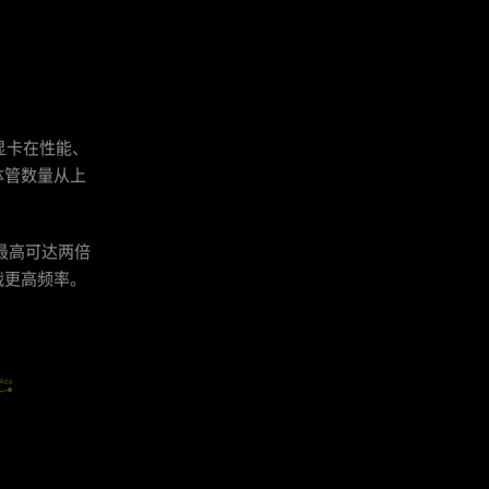
些新显卡在性能、
晶体管数量从上
构最高可达两倍
战更高频率。