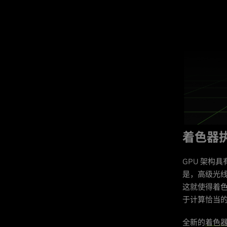
着色器
GPU 架构
是，高级光
这就使得着色
于计算恰当
全新的
着色