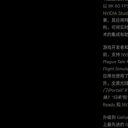
以 8K 60
NVIDIA Stud
果，其应用
构，可将实时
术的集成有
游戏开发者和
前，支持
NV
Plague Tale:
Flight Simula
应用也使用了
外，全景光
门 (Portal)” 
锋》“归来”
和
Ready 和 N
升级到 GeF
上最先进的 