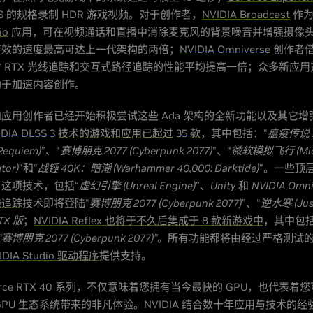
 FPS 的规格录制 HDR 游戏视频。对于创作者，
NVIDIA Broadcast
作为
io
应用，可在视频通话和直播中消除麦克风的背景噪音并增强摄像
特效的速度最高可达上一代架构的两倍；
NVIDIA Omniverse
创作者借助
 RTX 光线追踪和交互式路径追踪的性能平均提高一倍；众多新应用对 S
助于加速内容创作。
应用创作者已经开始积极尝试这些 Ada 架构的全新功能以及其它增
IDIA DLSS 3 技术
的游戏
和应用已超过 35 款
，其中包括：“
瘟疫传说：
 Requiem)
”、“
赛博朋克 2077 (Cyberpunk 2077)
”、“
微软模拟飞行 (Micr
tor)
”和“
战锤 40K：暗潮 (Warhammer 40,000: Darktide)
”。一些顶层
这项技术，包括“
虚幻引擎 (Unreal Engine)
”、
Unity
和
NVIDIA Omni
线追踪
技术即将登陆“
赛博朋克 2077 (Cyberpunk 2077)
”、“
逆水寒 (Just
RTX 版
；
NVIDIA Reflex 也将于不久后集成于 8 款新游戏中
，其中包
“赛博朋克 2077 (Cyberpunk 2077)”
。所有功能都将由经过严格测试
VIDIA Studio 驱动程序
提供支持。
orce RTX 40 系列，不仅意味着您拥有当今最快的 GPU，也代表
GPU 生态系统带来的非凡体验。NVIDIA 结合数十年应用与技术的