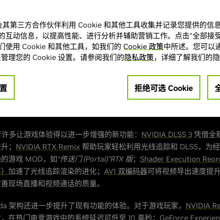
Force RTX 40 系列 GPU，最新游戏的性能表现最高可提升至 2 倍，
调校和优化，开发者甚至有能力将全景光线追踪游戏的性能表现最高
A 及其第三方合作伙伴利用 Cookie 和其他工具收集并记录您提供的
方面，GeForce RTX 40 系列的表现也不遑多让，可将 3D 渲
的互动信息，以提高性能、进行分析并辅助营销工作。点击“全部接受
具的性能提升 2 倍之多。
使用 Cookie 和其他工具，如我们的
Cookie 政策
中所述。您可以通
管理您的 Cookie 设置。请参阅我们的
隐私政策
，详细了解我们的隐
Force RTX 4090
或
GeForce RTX 4080
，您的系统将能够以更高分
踪效果的高仿真世界，并呈现惊艳的细节和惊人的性能。
“传送门 (Porta
r RTX”
置
和
“赛博朋克 2077 (Cyberpunk 2077)”
拒绝可选 Cookie
即将推出的全新 “全极
ay Tracing Mode)”, 不仅能释放 GeForce RTX 40 系列显卡的最
尽所能给予的顶级游戏体验。
还有许多让游戏体验得以进一步增强的新功能：
NVIDIA DLSS 3
凭借全
提升；
NVIDIA RTX Remix
帮助玩家轻松利用光线追踪和 DLSS，为
的游戏 MOD，如
“传送门 (Portal)”RTX 版
；
Shader Execution Re
序）
加速了光线追踪渲染的进化；
AV1 双编码器
可将视频导出速度提升
改善现场直播和视频通话的质量。
da 架构还进一步提升了现有功能的体验。对于游戏玩家，
NVIDIA Re
，在热门电竞游戏中的系统延迟可低至 10 毫秒；
GeForce Experie