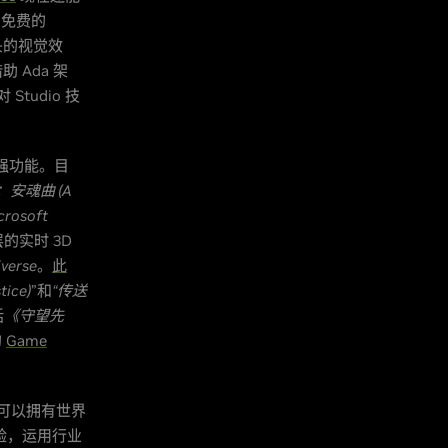
免费的
头的视觉效
 Ada 架
tudio 技
强功能。目
安魂曲 (A
osoft
的实时 3D
verse
。
此
ice)
”和
“传送
括
《守望先
的
Game
着您可以拥有世界
经验，运用行业