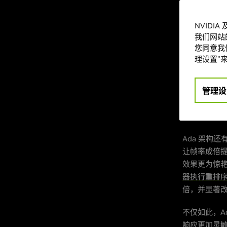
即刻升级 Ge
架构的进一步
NVIDI
倍。在创意应用
我们网站
度和 AI 工
您同意我们
理设置”来
凭借全新
Ge
全景光线追
“NVIDIA Race
管理设
式 (Max R
发者目前竭
Ada 架构
让帧率成倍
效果更为惊艳
器执行重排
倍，并显著
不仅如此，A
响应更加灵敏