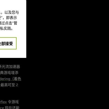
通过对 Ada
提升至 4
信息，以及您与
染、视频导出速
”，即表示
过点击“管
私实践。
辨率渲染具有
l)” RTX 版
、
致光线追踪模
全部接受
大潜能，也代表了开
新光流加速器
经典游戏增添
ordering（着色
最高可至 2
flex
令游戏
nce
现在还能