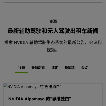
商、出行服务提供商和自动驾驶初创公司开发、验证和部署下
NVIDIA Alpamayo
是业界首个面向自动驾驶的推理模型，同时
一代驾驶辅助和自动驾驶功能。借助 DRIVE Hyperion，团队可
也是一个开源的视觉-语言-行动 (VLA) 模型。它帮助开发者构建
以专注于构建差异化的 AI，同时降低集成风险、缩短开发周期
更安全、基于推理的自动驾驶汽车，并专为 L4 级自动驾驶和安
资源
并提升安全性。
全验证而设计。
最新辅助驾驶和无人驾驶出租车新闻
探索 NVIDIA 辅助驾驶生态系统的最新公告、会议和
视频。
视频
最新动态
博客
新闻稿
会议
NVIDIA Alpamayo 的“思维独白”