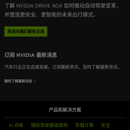
了解 NVIDIA DRIVE AGX 如何推动自动驾驶变革，
并塑造更安全、更智能的未来出行模式。
全球正在基于 NVIDIA DRIVE Hyperion 打造
6月 10, 2026
无人驾驶出租车
NVIDIA AlpaGym
欢迎与我们联系交流
无人驾驶出租车：安全必须从设计之初开始构
建，而非事后附加
全球汽车制造商、软件合作伙伴及移动出行领域的领导
NVIDIA 提供了一套全面的、由 AI 驱动的基础设施，涵盖
者，正基于 DRIVE Hyperion (NVIDIA 的无人驾驶出租车
硬件与软件，大规模开发、训练和验证自动驾驶系统。该
订阅 NVIDIA 最新消息
车辆缓缓停在路边，手机应用弹出提示：“您的行程已
量产平台) 推出具备 L4 级能力的车队。
基础设施以用于高性能 AI 模型训练的 NVIDIA DGX™ 为
结束。”但驾驶位上空无一人。对于生活在全球数十个
汽车行业正在迅速发展。订阅最新资讯，及时了解最新资讯。
核心。
已开通无人驾驶出租车服务城市的居民而言，这一幕
阅读新闻稿
早已从想象变为现实。 无人驾驶出租车行业已经从“原
随时了解最新动态
阅读技术博客
型验证阶段”迈入“商业化运营阶段”，不断壮大的生态
合作伙伴正在加速相关部署节奏。近期在 NVIDIA
GTC 台北大会上宣布的一系列合作，体现了全球无人
出租车项目正陆续启动： 为安全构建软件基石 随着无
产品和解决方案
人驾驶出租车行业加速发展，安全性至关重要。 监管
用于神经重建的智能体技能
机构、认证机构以及开发者正深入审视大规模安全部
AI 训练
辅助驾驶基础架构
车载计算
安全
署所需满足的
将编码智能体转化为用于自动驾驶汽车开发的合成数据专