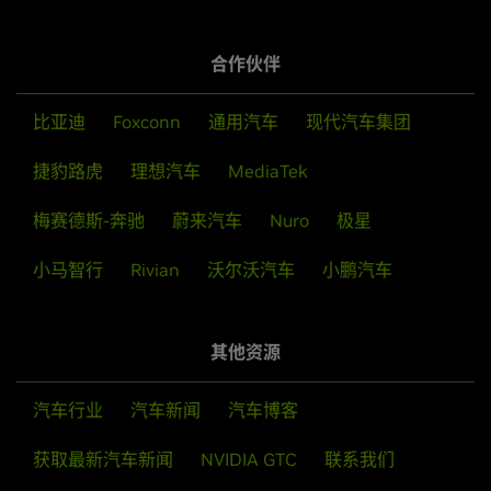
家。
合作伙伴
立即试用
比亚迪
Foxconn
通用汽车
现代汽车集团
NVIDIA 推出 Alpamayo Super，并扩展开放式
捷豹路虎
理想汽车
MediaTek
自动驾驶汽车生态系统
6月 03, 2026
NVIDIA OmniDreams
梅赛德斯-奔驰
蔚来汽车
Nuro
极星
NVIDIA 研究中心在高级抓取、更智能辅助驾驶
Alpamayo 2 Super 是一款有 320 亿参数的 VLA 推理模
及大规模智能体训练领域取得新突破
NVIDIA OmniDreams 是一个生成式世界模型，用于生成
小马智行
Rivian
沃尔沃汽车
小鹏汽车
型，专为具备 L4 级无人驾驶出租车能力的自动驾驶汽车
逼真的闭环智能汽车场景，由 NVIDIA Cosmos 进行后训
衡量机器人夹爪是否真正实用，关键不在于它能否抓
而设计。
练。
起某个特定物体，而在于它能否使用从未接触过的工
其他资源
具，连续抓取多个物体。 评估辅助驾驶系统是否安全
阅读新闻稿
访问 GitHub
可靠，不仅在于它能否对场景做出分析推理，更在于
它能否在车辆实际搭载的硬件上足够快地作出响应。
汽车行业
汽车新闻
汽车博客
而要让虚拟智能体真正具备落地能力，需要在进入现
实世界之前，让它尽可能多地经历各种不同环境的历
获取最新汽车新闻
NVIDIA GTC
联系我们
练。 在今年的国际计算机视觉与模式识别大会