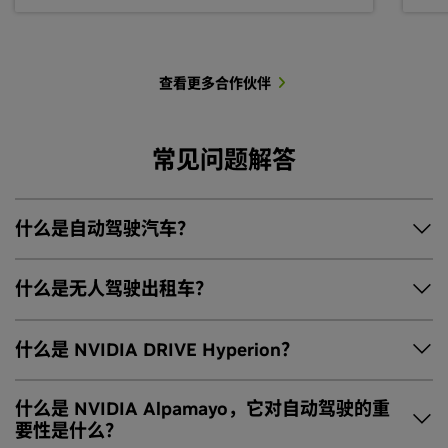
查看更多合作伙伴
常见问题解答
什么是自动驾驶汽车？
自动驾驶汽车，也称为无人驾驶汽车，是指能够在极少或无需
什么是无人驾驶出租车？
人为干预的情况下安全导航和运行的车辆。它们配备了自动驾
驶系统，结合使用传感器、计算单元和软件来感知环境并执行
什么是 NVIDIA DRIVE Hyperion？
驾驶任务。
无人驾驶出租车是指无需人类驾驶员即可提供按需乘客运输服
务的自动驾驶车辆——其运行标准达到 SAE L4 级自动驾驶，这
NVIDIA DRIVE Hyperion™
是一款完整的可量产自动驾驶开发
什么是 NVIDIA Alpamayo，它对自动驾驶的重
意味着车辆能够在特定条件和地理区域内完全独立处理所有驾
平台和参考架构，结合了标准化的传感器套件、高性能的
要性是什么？
驶任务。
NVIDIA DRIVE™
计算及稳定的软件栈。它可以帮助汽车制造