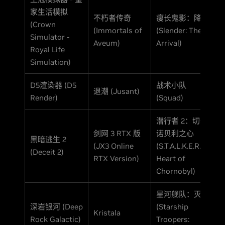
家生活模拟
不朽者传奇
瘦长鬼影：降临
(Crown
(Immortals of
(Slender: The
Simulator -
Aveum)
Arrival)
Royal Life
Simulation)
D5渲染器 (D5
战术小队
退潮 (Jusant)
Render)
(Squad)
潜行者 2：切尔
剑网 3 RTX 版
诺贝利之心
黑暗逃生 2
(JX3 Online
(S.T.A.L.K.E.R. 2:
(Deceit 2)
RTX Version)
Heart of
Chornobyl)
星河舰队：灭绝
深岩银河 (Deep
(Starship
Kristala
Rock Galactic)
Troopers: