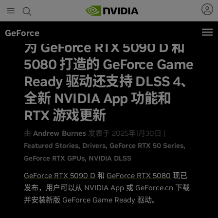
Skip
to
main
GeForce
content
为 GeForce RTX 5090 D 和
5080 打造的 GeForce Game
Ready 驱动还支持 DLSS 4、
全新 NVIDIA App 功能和
RTX 游戏更新
由
Andrew Burnes
发表于 2025年1月30日 |
Featured Stories
Drivers
GeForce RTX 50 Series
GeForce RTX GPUs
NVIDIA DLSS
GeForce RTX 5090 D
和
GeForce RTX 5080
现已
发布，用户可以从
NVIDIA App
或
GeForce.cn
下载
并安装新版 GeForce Game Ready 驱动。