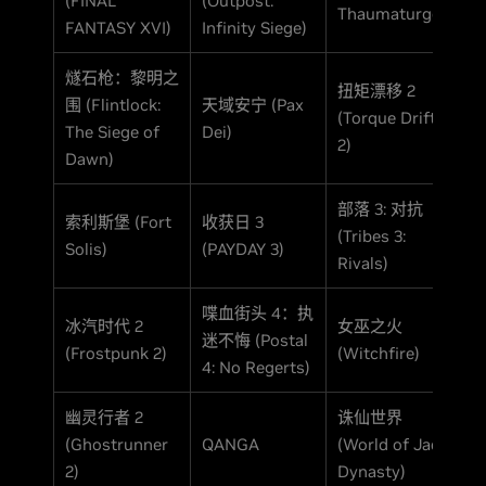
(FINAL
(Outpost:
Thaumaturge)
FANTASY XVI)
Infinity Siege)
燧石枪：黎明之
扭矩漂移 2
围 (Flintlock:
天域安宁 (Pax
(Torque Drift
The Siege of
Dei)
2)
Dawn)
部落 3: 对抗
索利斯堡 (Fort
收获日 3
(Tribes 3:
Solis)
(PAYDAY 3)
Rivals)
喋血街头 4：执
冰汽时代 2
女巫之火
迷不悔 (Postal
(Frostpunk 2)
(Witchfire)
4: No Regerts)
幽灵行者 2
诛仙世界
(Ghostrunner
QANGA
(World of Jade
2)
Dynasty)