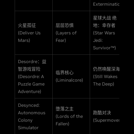
Extermination)
星球大战 绝
火星孤征
层层恐惧
地：幸存者
(Deliver Us
(Layers of
(Star Wars
Mars)
Fear)
Jedi:
Survivor™)
Desordre：益
智游戏冒险
仍然唤醒深海
临界核心
(Desordre: A
(Still Wakes
(Liminalcore)
Puzzle Game
The Deep)
Adventure)
Desynced:
堕落之主
Autonomous
跑酷对决
(Lords of the
Colony
(Supermoves)
Fallen)
Simulator