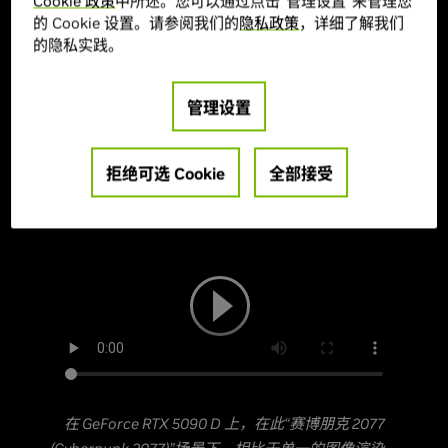
Cookie 政策
中所述。您可以通过点击“管理设置”来管理您
今天，我们正式发布了
DLSS 4
，集成了适用于
的 Cookie 设置。请参阅我们的
隐私政策
，详细了解我们
GeForce RTX 50 系列
GPU 和笔记本电脑的多帧生
的隐私实践。
成技术，这代表了 DLSS 技术的又一次进步。
DLSS 多帧生成
技术可为每个传统渲染帧生成多达三
管理设置
帧，配合整套 DLSS 技术，最高可将帧率提升至传统
图像渲染的 8 倍。得益于该技术，玩家在 GeForce
拒绝可选 Cookie
全部接受
RTX 5090 D 上可解锁超绝惊艳的 4K 240 FPS 全景
光线追踪游戏体验。
在 GeForce RTX 5090 D 上，在此“赛博朋克 2077