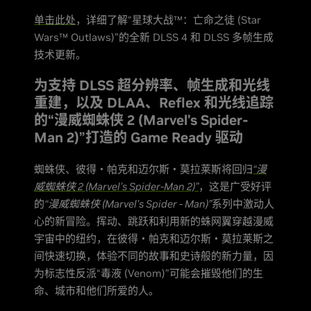
单击此处
，详细了解“星球大战™：亡命之徒 (Star
Wars™ Outlaws)”的全新 DLSS 4 和 DLSS 多帧生成
技术更新。
为支持 DLSS 超分辨率、帧生成和光线
重建，以及 DLAA、Reflex 和光线追踪
的“漫威蜘蛛侠 2 (Marvel's Spider-
Man 2)”打造的 Game Ready 驱动
蜘蛛侠、彼得・帕克和迈尔斯・莫拉莱斯将回归
“漫
威蜘蛛侠 2 (Marvel's Spider-Man 2)”
，这是广受好评
的
“漫威蜘蛛侠 (Marvel's Spider - Man)”
系列中激动人
心的新冒险。挥动、跳跃和利用新的蛛网翼穿越漫威
宇宙中的纽约，在彼得・帕克和迈尔斯・莫拉莱斯之
间快速切换，体验不同的故事和史诗般的新力量，因
为标志性反派“毒液 (Venom)”可能会摧毁他们的生
命、城市和他们所爱的人。