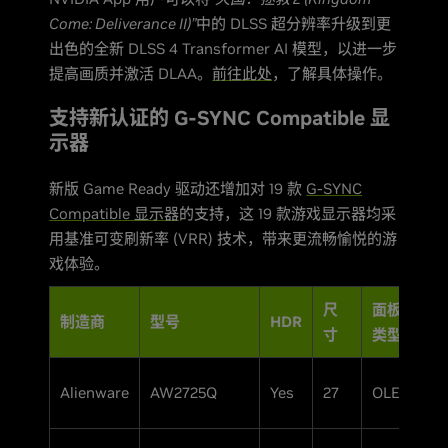
Come: Deliverance II)”
中的 DLSS 超分辨率升级到更
出色的全新 DLSS 4 Transformer AI 模型，以进一步
提高画质并激活 DLAA。
前往此处
，了解具体操作。
支持新认证的 G-SYNC Compatible 显
示器
新版 Game Ready 驱动还增加对 19 款
G-SYNC
Compatible 显示器
的支持，这 19 款游戏显示器均采
用基准可变刷新率 (VRR) 技术，带来更流畅愉悦的游
戏体验。
尺
面板
制造商
型号
HDR
分
寸
类型
3
Alienware
AW2725Q
Yes
27
OLED
(4