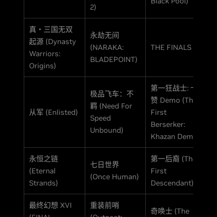
Black Pool)
2)
真・三国无双
永劫无间
起源 (Dynasty
(NARAKA:
THE FINALS
Warriors:
BLADEPOINT)
Origins)
第一狂战士: 卡
极品飞车：不
赞 Demo (The
羁 (Need For
从军 (Enlisted)
First
Speed
Berserker:
Unbound)
Khazan Demo)
永恒之链
第一后裔 (The
七日世界
(Eternal
First
(Once Human)
Strands)
Descendant)
最终幻想 XVI
重装前哨
奇唤士 (The