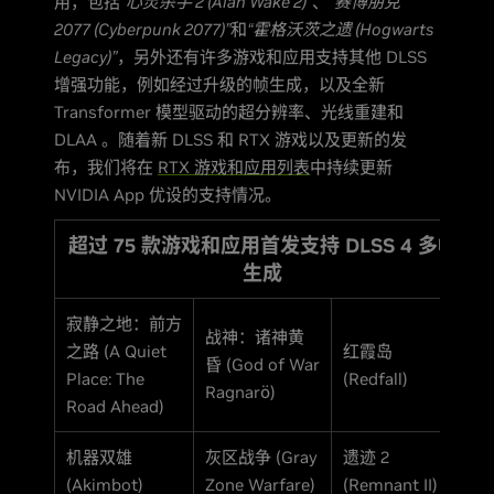
用，包括
“心灵杀手 2 (Alan Wake 2)”
、
“赛博朋克
2077 (Cyberpunk 2077)”
和
“霍格沃茨之遗 (Hogwarts
Legacy)”
，另外还有许多游戏和应用支持其他 DLSS
增强功能，例如经过升级的帧生成，以及全新
Transformer 模型驱动的超分辨率、光线重建和
DLAA 。随着新 DLSS 和 RTX 游戏以及更新的发
布，我们将在
RTX 游戏和应用列表
中持续更新
NVIDIA App 优设的支持情况。
超过 75 款游戏和应用首发支持 DLSS 4 多帧
生成
寂静之地：前方
战神：诸神黄
之路 (A Quiet
红霞岛
昏 (God of War
Place: The
(Redfall)
Ragnarö)
Road Ahead)
机器双雄
灰区战争 (Gray
遗迹 2
(Akimbot)
Zone Warfare)
(Remnant II)