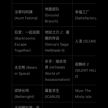
地面部队
法蒂玛阿姨
幸福工厂
(Ground
(Aunt Fatima)
(Satisfactory)
Branch)
后室：一起逃脱
地狱之刃 2：塞
(Backrooms:
娜的传说
人渣 (SCUM)
Escape
(Senua's Saga:
Together)
Hellblade II)
杀手：暗杀世
寂静岭 2
太空熊 (Bears
界 (HITMAN
(SILENT HILL
in Space)
World of
2)
Assassination)
颂钟长鸣
翼星求生
Skye: The
(Bellwright)
(ICARUS)
Misty Isle
王冠模拟器 - 皇