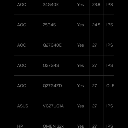
1
AOC
24G40E
Yes
23.8
IPS
(
1
AOC
25G4S
Yes
24.5
IPS
(
2
AOC
Q27G40E
Yes
27
IPS
(
2
AOC
Q27G4S
Yes
27
IPS
(
2
AOC
Q27G4ZD
Yes
27
OLED
(
3
ASUS
VG27UQ1A
Yes
27
IPS
(4
3
HP
OMEN 32x
Yes
27
IPS