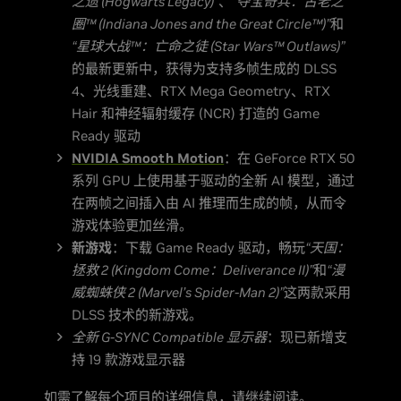
之遗 (Hogwarts Legacy)”
、
“夺宝奇兵：古老之
圈™ (Indiana Jones and the Great Circle™)”
和
“星球大战™：亡命之徒 (Star Wars™ Outlaws)”
的最新更新中，获得为支持多帧生成的 DLSS
4、光线重建、RTX Mega Geometry、RTX
Hair 和神经辐射缓存 (NCR) 打造的 Game
Ready 驱动
NVIDIA Smooth Motion
：在 GeForce RTX 50
系列 GPU 上使用基于驱动的全新 AI 模型，通过
在两帧之间插入由 AI 推理而生成的帧，从而令
游戏体验更加丝滑。
新游戏
：下载 Game Ready 驱动，畅玩
“天国：
拯救 2 (Kingdom Come：Deliverance II)”
和
“漫
威蜘蛛侠 2 (Marvel’s Spider-Man 2)”
这两款采用
DLSS 技术的新游戏。
全新 G-SYNC Compatible 显示器
：现已新增支
持 19 款游戏显示器
如需了解每个项目的详细信息，请继续阅读。