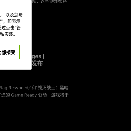
打造 Game Ready 驱动，这些游戏都将
信息，以及您与
”，即表示
过点击“管
私实践。
全部接受
 Dark Ages |
Ready 驱动现已发布
 Flag Resynced)”和“毁灭战士：黑暗
ons)”打造的 Game Ready 驱动，游戏将于