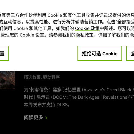
Day)”多人模式测试和“雾影猎人 (Mistfall Hunter)”
于近期发布，并支持 DLSS。
A 及其第三方合作伙伴利用 Cookie 和其他工具收集并记录您提供的
阅读更多
的互动信息，以提高性能、进行分析并辅助营销工作。点击“全部接受
使用 Cookie 和其他工具，如我们的
Cookie 政策
中所述。您可以通
管理您的 Cookie 设置。请参阅我们的
隐私政策
，详细了解我们的隐
2026年7月7日
置
拒绝可选 Cookie
为“毁灭战士：黑暗时代 | 启示录 (DOOM: The
Revelations)”打造的 GeForce Game 
精选故事
驱动程序
为“刺客信条：黑旗 记忆重置 (Assassin's Creed Black
时代 | 启示录 (DOOM: The Dark Ages | Revelati
本周发布并支持 DLSS。
阅读更多