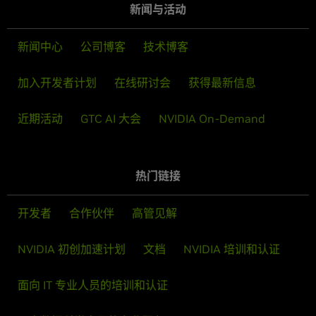
新闻与活动
新闻中心
公司博客
技术博客
加入开发者计划
在线研讨会
获得最新信息
近期活动
GTC AI 大会
NVIDIA On-Demand
热门链接
开发者
合作伙伴
高管见解
NVIDIA 初创加速计划
文档
NVIDIA 培训和认证
面向 IT 专业人员的培训和认证