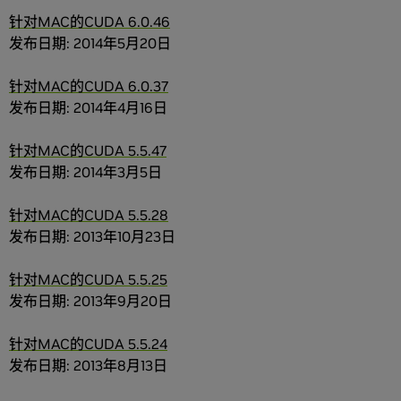
针对MAC的CUDA 6.0.46
发布日期: 2014年5月20日
针对MAC的CUDA 6.0.37
发布日期: 2014年4月16日
针对MAC的CUDA 5.5.47
发布日期: 2014年3月5日
针对MAC的CUDA 5.5.28
发布日期: 2013年10月23日
针对MAC的CUDA 5.5.25
发布日期: 2013年9月20日
针对MAC的CUDA 5.5.24
发布日期: 2013年8月13日