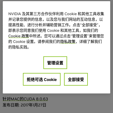
针对MAC的CUDA 9.0.197
NVIDIA 及其第三方合作伙伴利用 Cookie 和其他工具收集
发布日期: 2017年9月27日
并记录您提供的信息，以及您与我们网站的互动信息，以
提高性能、进行分析并辅助营销工作。点击“全部接受”，
针对MAC的CUDA 8.0.90
即表示您同意我们使用 Cookie 和其他工具，如我们的
发布日期: 2017年7月21日
Cookie 政策
中所述。您可以通过点击“管理设置”来管理您
的 Cookie 设置。请参阅我们的
隐私政策
，详细了解我们
针对MAC的CUDA 8.0.83
的隐私实践。
发布日期: 2017年5月16日
针对MAC的CUDA 8.0.81
管理设置
发布日期: 2017年4月11日
拒绝可选 Cookie
全部接受
针对MAC的CUDA 8.0.71
发布日期: 2017年3月28日
针对MAC的CUDA 8.0.63
发布日期: 2017年1月27日