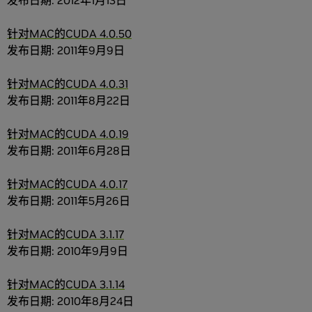
发布日期: 2012年1月13日
针对MAC的CUDA 4.0.50
发布日期: 2011年9月9日
针对MAC的CUDA 4.0.31
发布日期: 2011年8月22日
针对MAC的CUDA 4.0.19
发布日期: 2011年6月28日
针对MAC的CUDA 4.0.17
发布日期: 2011年5月26日
针对MAC的CUDA 3.1.17
发布日期: 2010年9月9日
针对MAC的CUDA 3.1.14
发布日期: 2010年8月24日