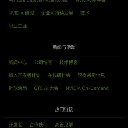
详细了解 Isaac Sim
立即加入
Venture Capital (NVentures)
NVIDIA 基金会
NVIDIA 研究
企业可持续发展
技术
职业生涯
新闻与活动
新闻中心
公司博客
技术博客
加入开发者计划
在线研讨会
获得最新信息
近期活动
GTC AI 大会
NVIDIA On-Demand
打造出色的 AI 中心
NVIDIA 创投联盟
热门链接
了解如何使用 NVIDIA Base Command™ 平台加速容器
借助 NVIDIA 风险投资 (VC) 联盟扩展并支持您的投资组
化 AI 训练工作负载，探索打造出色的 AI 中心所需的工
合。这是 NVIDIA 与全球投资者之间的一项举措，他们专