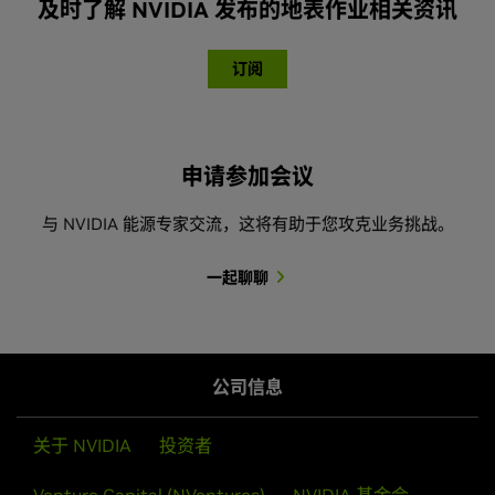
及时了解 NVIDIA 发布的地表作业相关资讯
订阅
申请参加会议
与 NVIDIA 能源专家交流，这将有助于您攻克业务挑战。
一起聊聊
Isaac Sim 中的机器人仿真简介
NVIDIA 开发者计划
了解
NVIDIA Isaac Sim™
，NVIDIA Omniverse 的仿真与
机器人解决方案。学习如何充分利用 3D 引擎的仿真循
通过 NVIDIA 开发者计划，与数百万志同道合的开发者联
公司信息
环，以及如何结合使用物体、机器人和物理逻辑初始化实
系，完成您的事业，并获得免费容器、预训练模型、
验。
SDK、技术文档以及同行和领域专家帮助。
关于 NVIDIA
投资者