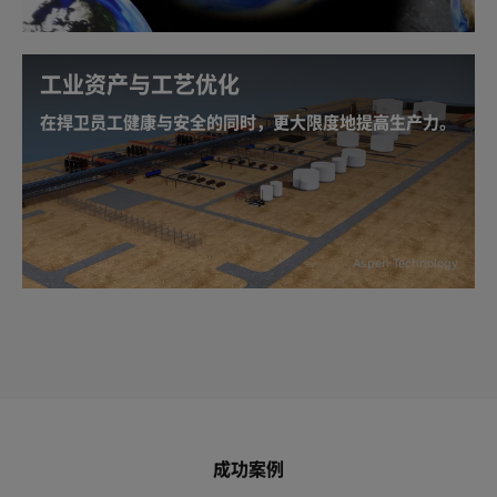
约，以及计算流体力学 (CFD) 工作负载。更快的运算结
果输出可有效降低能耗，从而实现运营成本削减与能源
效率提升的双重效益。
工业资产与工艺优化
在捍卫员工健康与安全的同时，更大限度地提高生产力。
了解 AI 与数字孪生如何加速气候研究创新
边缘 AI 助力能源提供商提供功能安全与安防。
NVIDIA
IGX Orin™
是一个整合企业级硬件、软件与支持的工业
级平台。依托 IGX 平台，企业能够在自主化运行环境中
实现主动式安全防护，部署专为低时延实时应用设计的
Aspen Technology
高性能、高能效系统，并实施涵盖嵌入式设备安全防
护、远程配置及管理的前沿技术方案。
成功案例