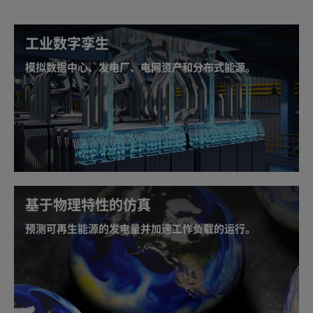
工业数字孪生
模拟数据中心、发电厂、电网资产和分布式能源。
能源公司正在通过构建数字孪生模型，对工业设备、工
艺，以及发电厂、风力发电场、光伏电网等工作流进行
精确建模，以便实现安全的自主化运营。该解决方案基
于
NVIDIA PhysicsNeMo
与
NVIDIA Omniverse
，前者
是一个物理信息机器学习模型开发框架，而后者是适用
于工业数字化与物理 AI 仿真应用的 OpenUSD 平台。利
用工业数字孪生，公用事业公司可以增强安全性、提高
基于物理特性的仿真
发电能力，并每年节省数亿美元维护成本。
预测可再生能源的发电量并加速工作负载的运行。
随着三维模拟规模与复杂度的持续提升，加速计算技术
能够提供更高的保真度与运算性能，实现精准符合现实
的气候模拟、气象预测及工程建模。这包括预测云量覆
盖对光伏发电的影响、风速变化对风力发电的效能制