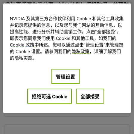
地提高能源生产效率，减少计划外停机时间，并帮助
企业及其客户降低成本。
NVIDIA 及其第三方合作伙伴利用 Cookie 和其他工具收集
并记录您提供的信息，以及您与我们网站的互动信息，以
提高性能、进行分析并辅助营销工作。点击“全部接受”，
全新 NVIDIA Omniverse Blueprint 推动 AI 工
即表示您同意我们使用 Cookie 和其他工具，如我们的
厂设计与仿真技术的发展
Cookie 政策
中所述。您可以通过点击“管理设置”来管理您
的 Cookie 设置。请参阅我们的
隐私政策
，详细了解我们
的隐私实践。
该 blueprint 可连接 Cadence、ETAP、施耐德电气和
Vertiv 等解决方案，让工程师能够利用数字孪生技术设
计、测试和优化新一代智能制造数据中心（又称 AI 工
管理设置
厂），早在施工启动前即可实现电力系统、冷却系统及网
络基础设施的测试与优化。
拒绝可选 Cookie
全部接受
阅读博客