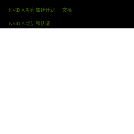
开发者
合作伙伴
高管见解
具，并掌握使用、修改和运行 NVIDIA NGC™ 容器的基础
注于借助 AI、数据科学和 HPC 构建尖端技术的初创企
知识。
业。
NVIDIA 初创加速计划
文档
探索实验室
立即申请
NVIDIA 培训和认证
面向 IT 专业人员的培训和认证
面向数据科学人员的专业服务
关注 NVIDIA