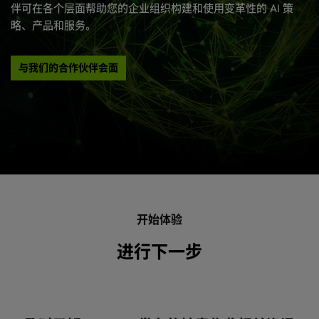
我们适用于能源行业的解决方案不仅包含产品。我们的合作伙
伴可在各个层面帮助您的企业组织构建和使用变革性的 AI 策
略、产品和服务。
与我们的合作伙伴会面
基于 PhysicsNeMo 的物理信息机器学习入门
NVIDIA 初创加速计划
了解 NVIDIA PhysicsNeMo 的各种基础模组、基于物理
探索 NVIDIA 初创加速计划，这是一项免费计划，旨在帮
信息的深度学习方面的基础知识以及该框架如何与整个
助初创公司快速发展，并为其提供先进技术、NVIDIA 专
开始体验
Omniverse 平台
家的支持、与风险投资者交流的机会，以及可提高公司知
集成。
名度的联合营销。
进行下一步
详细了解 PhysicsNeMo
探索初创加速计划