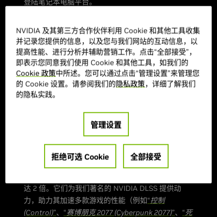
登陆笔记本电脑平台。
我们的笔记本电脑 GPU 包含 NVIDIA Ampere 多单
NVIDIA 及其第三方合作伙伴利用 Cookie 和其他工具收集
元流处理器 (SM)，提供 2 倍 FP32的 吞吐量（性能
并记录您提供的信息，以及您与我们网站的互动信息，以
大幅改善，同时提升每瓦性能）、PCI Express 4.0
提高性能、进行分析并辅助营销工作。点击“全部接受”，
支持和多项其他架构改进。
即表示您同意我们使用 Cookie 和其他工具，如我们的
Cookie 政策
中所述。您可以通过点击“管理设置”来管理您
对于“
赛博朋克 2077 (Cyberpunk 2077)
”、“
我的世界
的 Cookie 设置。请参阅我们的
隐私政策
，详细了解我们
(Minecraft)
”RTX 版和其他游戏以及 Blender 等 3D
的隐私实践。
渲染应用中应用的光线追踪技术，新的第二代 RT
Core 可将吞吐量提升高达 2 倍，从而使 GeForce
管理设置
RTX 玩家和内容创作者能够享受高质量的光线追踪效
果。
拒绝可选 Cookie
全部接受
为了加速性能，我们集成了新的第三代 Tensor
Core，其吞吐量比 Turing 架构 Tensor Core 提升高
达 2 倍。它们为我们著名的 NVIDIA DLSS 提供动
力，助力其加速多款游戏的性能（例如
“
控制
(Control)
”
、
“
赛博朋克 2077 (Cyberpunk 2077)
”
、
“
死