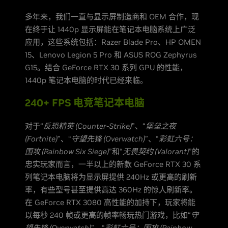
多年来，我们一直与显示屏制造商和 OEM 合作，现
在终于让 1440p 显示屏能在笔记本电脑系统上广泛
应用，这些系统包括：Razer Blade Pro、HP OMEN
15、Lenovo Legion 5 Pro 和 ASUS ROG Zephyrus
G15。结合 GeForce RTX 30 系列 GPU 的性能，
1440p 笔记本电脑的时代已经来临。
240+ FPS 电竞笔记本电脑
对于“
反恐精英 (Counter-Strike)
”、“
堡垒之夜
(Fortnite)
”、“
守望先锋 (Overwatch)
”、“
彩虹六号：
围攻 (Rainbow Six Siege)
”和“
无畏契约 (Valorant)
”的
忠实玩家而言，一半以上的新款 GeForce RTX 30 系
列笔记本电脑将为显示屏提供 240Hz 或更高的刷新
率，有些型号甚至提供高达 360Hz 的惊人刷新率。
在 GeForce RTX 3080 高性能的加持下，玩家将能
以每秒 240 帧或更高的帧率畅玩热门游戏，比如“
守
望先锋 (Overwatch)
”、“
彩虹六号：围攻 (Rainbow