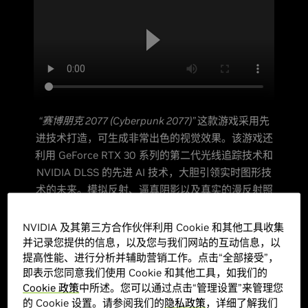
“赛博朋克 2077 (Cyberpunk 2077)”
这款游戏采用先
进技术打造，可生成非常出色的视觉效果。该游戏还
利用 GeForce RTX 30 系列的第二代光线追踪技术和
NVIDIA DLSS 的先进 AI 技术，大胆引领实时图形技
术的未来。模拟反射、逼真阴影以及真实的漫反射照
明和环境光遮蔽——它们都使游戏更加引人入胜……”
NVIDIA 及其第三方合作伙伴利用 Cookie 和其他工具收集
并记录您提供的信息，以及您与我们网站的互动信息，以
提高性能、进行分析并辅助营销工作。点击“全部接受”，
- CD PROJEKT RED 灯光和特效 艺术总监 Jakub
即表示您同意我们使用 Cookie 和其他工具，如我们的
Knapik
Cookie 政策
中所述。您可以通过点击“管理设置”来管理您
的 Cookie 设置。请参阅我们的
隐私政策
，详细了解我们