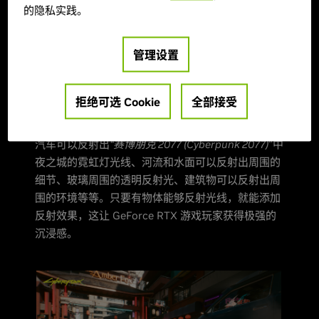
光线追踪反射
的隐私实践。
准确的实时反射是营造逼真度和沉浸感的重要因素，
管理设置
尤其是在充满摩天大楼和无数光亮表面的大型开放世
界游戏中。利用光线追踪，每个合适的表面和对象都
能添加这些高质量、逼真的反射，从而提高逼真度并
拒绝可选 Cookie
全部接受
打造沉浸式的体验。
汽车可以反射出
“赛博朋克 2077 (Cyberpunk 2077)
”中
夜之城的霓虹灯光线、河流和水面可以反射出周围的
细节、玻璃周围的透明反射光、建筑物可以反射出周
围的环境等等。只要有物体能够反射光线，就能添加
反射效果，这让 GeForce RTX 游戏玩家获得极强的
沉浸感。