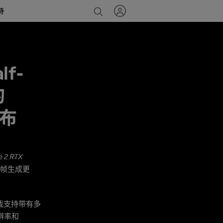
持
lf-
的
发布
e 2 RTX
 多帧生成更
戏支持带有多
分辨率和