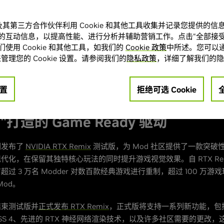
eflex。同时新版驱动还支持“控制 (Control)”的最新 DLSS 和技术更新
A 及其第三方合作伙伴利用 Cookie 和其他工具收集并记录您提供的
还为 61 款全新和更新的 NVIDIA App DLSS 优设带来支持。
的互动信息，以提高性能、进行分析并辅助营销工作。点击“全部接受
使用 Cookie 和其他工具，如我们的
Cookie 政策
中所述。您可以通
IA App
的“Drivers” (驱动程序) 选项卡，或访问
GeForce.cn
下载并
管理您的 Cookie 设置。请参阅我们的
隐私政策
，详细了解我们的隐
读以了解详情。
DLSS 4 多帧生成和 RTX 神经网络
置
拒绝可选 Cookie
 2 RTX 版 Demo (The Half-Life 
)"打造的 Game Ready 驱动
们发布了
NVIDIA RTX Remix
测试版，为 Mod 社区提供了一款突破
代化，在保留其独特核心玩法的同时提升游戏视觉效果。自 RTX Rem
过 3 万名 Modder 对数百款经典游戏进行重制，超过 100 万游
 Mod。
结束测试版并
正式发布 RTX Remix
，正式版将支持一系列新功能，包
LSS 4、先进的 RTX 神经网络渲染技术，以及许多社区需要的更改