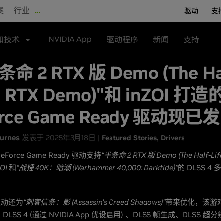
案
行业
…
驱动
支
NVIDIA App
和技术
驱动程序
新闻
支持
命 2 RTX 版 Demo (The Ha
 2 RTX Demo)"和 inZOI 打造
orce Game Ready 驱动现已
urnes
发表于 2025年3月18日 |
Featured Stories
Drivers
Force Game Ready 驱动支持
“半条命 2 RTX 版 Demo (The Half-Lif
ZOI
和
“战锤 40K：暗潮 (Warhammer 40,000: Darktide)”
的 DLSS 4
驱动还为
“刺客信条：影 (Assassin's Creed Shadows)”
带来优化，该游
LSS 4 (通过 NVIDIA App 优设启用) 、DLSS 帧生成、DLSS 超