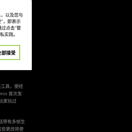
。
信息，以及您与
”，即表示
过点击“管
安装最新驱
私实践。
着色器
全部接受
2 RTX
性工具，使经
ix 首次发
戏玩家玩过
括带有多帧生
，这些更改将使