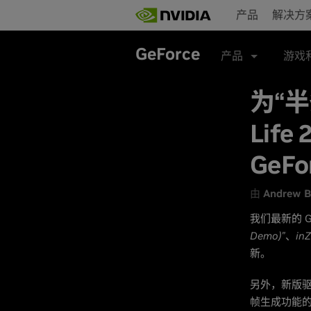
Skip
产品
解决方
to
main
content
GeForce
产品
游戏
为“半条
Life
GeF
由
Andrew B
我们最新的 Ge
Demo)"
、
in
新。
另外，新版
帧生成功能的 D