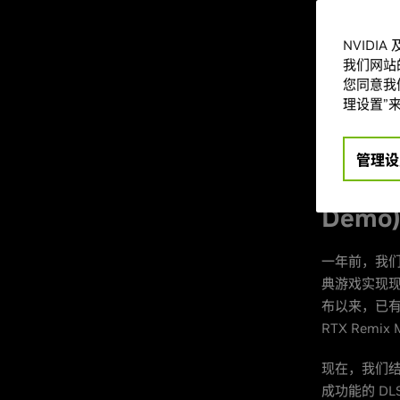
NVIDIA R
NVIDI
同时，该版驱动
我们网站
您同意我们
请前往
NVID
理设置”来
动，继续阅
为支持 
管理设
的“半条命
Demo
一年前，我
典游戏实现现
布以来，已有超
RTX Remix
现在，我们
成功能的 D