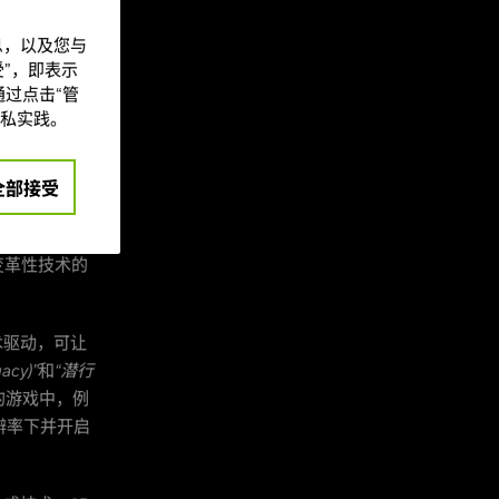
信息，以及您与
eady
”，即表示
过点击“管
私实践。
nward)、影
)、和索泰
全部接受
变革性技术的
生成技术驱动，可让
cy)”
和
“潜行
的游戏中，例
 分辨率下并开启