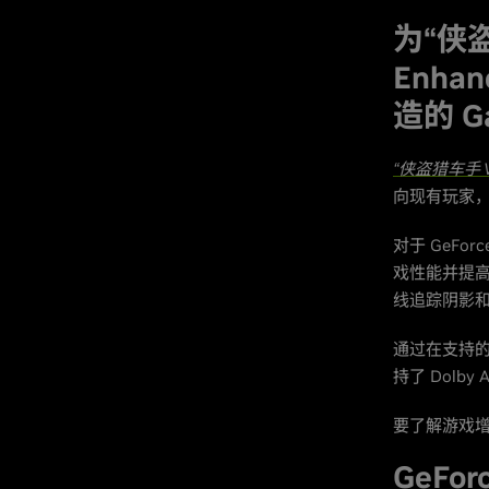
为“侠盗猎
Enha
造的 G
“侠盗猎车手 V 增
向现有玩家，
对于 GeFor
戏性能并提
线追踪阴影
通过在支持的设
持了 Dolby
要了解游戏
GeFo