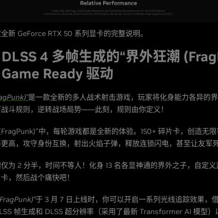
全新 GeForce RTX 50 系列显卡的完整说明。
DLSS 4 多帧生成的“界外狂潮 (FragP
Game Ready 驱动
gPunk)”
是一款全新的多人战术射击游戏，玩家将化身能力各异的界
写战斗规则，逆转战场局势——此刻，规则由你定义！
(FragPunk)”中，每轮游戏都是全新的体验。150+ 碎片卡，创造
得更高，攻守身份互换，射出火焰子弹，释放连锁闪电，甚至让友军
仅为 2 分半，时间不等人！化身 13 名各显神通的界外之子，自定
片卡，然后战个痛快吧！
ragPunk)”
于 3 月 7 日上线时，你可以开启一系列光线追踪效果，借助 
SS 帧生成和 DLSS 超分辨率（采用了最新 Transformer AI 模