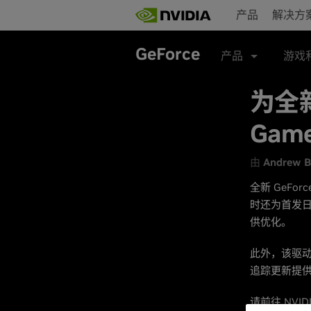
Skip
产品
解决方
to
main
content
GeForce
产品
游戏
为全新
Gam
由
Andrew B
全新 GeFor
时还为首发日即
供优化。
此外，该驱
追踪更新提
请前往
NVID