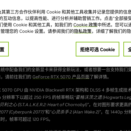
读以了解详情。
A 及其第三方合作伙伴利用 Cookie 和其他工具收集并记录您提供的
eForce RTX 5070 打造的 Game R
的互动信息，以提高性能、进行分析并辅助营销工作。点击“全部接受
使用 Cookie 和其他工具，如我们的
Cookie 政策
中所述。您可以通
管理您的 Cookie 设置。请参阅我们的
隐私政策
，详细了解我们的隐
e RTX 5070
现已上市。华硕 (ASUS)、七彩虹 (Colorful)、耕升 (Gai
)、技嘉 (GIGABYTE)、映众 (INNO3D)、万丽（Manli）、微星 (MSI
置
拒绝可选 Cookie
 等 AIC 厂商均已推出标频版和超频版型号的显卡。
系统中配备我们的全新显卡来获得全新玩法，或者想要一台支持我们
脑，请前往我们的
GeForce RTX 5070 产品页面
了解详情。
TX 5070 GPU 由 NVIDIA Blackwell RTX 架构和 DLSS 4 多帧
p 分辨率下以超过 250 FPS 的帧率畅玩
“霍格沃茨之遗 (Hogwarts Lega
 (S.T.A.L.K.E.R.2: Heart of Chornobyl)”
，在对图形要求更高
77 (Cyberpunk 2077)”
和
“心灵杀手 2 (Alan Wake 2)”
，在 1440p
，帧率可超过 120 FPS。