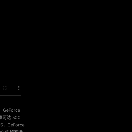
eForce
率可达 500
，GeForce