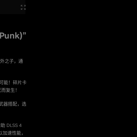
unk)”
外之子，通
无限可能！碎片卡
死而复生！
义武器搭配，选
DLSS 4
型）以加速性能，