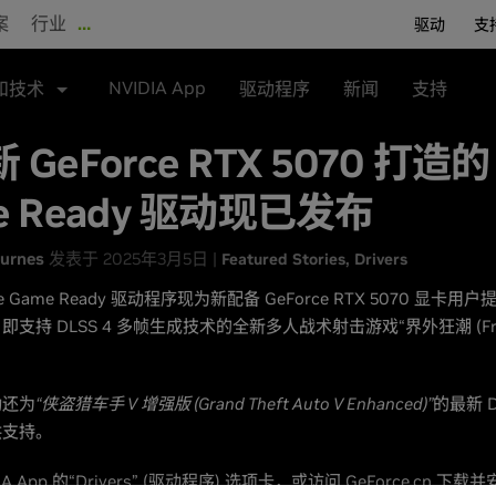
案
行业
…
驱动
支
NVIDIA App
和技术
驱动程序
新闻
支持
 GeForce RTX 5070 打造的
e Ready 驱动现已发布
urnes
发表于 2025年3月5日 |
Featured Stories
Drivers
ce Game Ready 驱动程序现为新配备 GeForce RTX 5070 显卡
支持 DLSS 4 多帧生成技术的全新多人战术射击游戏“界外狂潮 (Frag
动还为
“侠盗猎车手 V 增强版 (Grand Theft Auto V Enhanced)”
的最新 D
供支持。
IA App
的“Drivers” (驱动程序) 选项卡，或访问
GeForce.cn
下载并