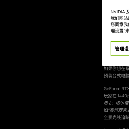
动，继续阅
NVIDI
为全新 G
我们网站
您同意我们
驱动
理设置”来
全新
GeForc
驰 (GALAX
管理设
(ZOTAC)
如果你想在
预装台式电
GeForce R
玩家在 1440
者 2：切尔诺贝利之心
如
“赛博朋克 20
全景光线追踪时