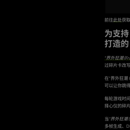
前往
此处
获取
为支持 
打造的 
“界外狂潮 (Fra
过碎片卡改
在“界外狂潮 
可以让你跳
每轮游戏时间
择心仪的碎
当
“界外狂潮 (F
多帧生成、DL