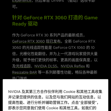
Experience
，然后单击“Drivers”（驱动）选项卡即
可。
针对 GeForce RTX 3060 打造的 Game
Ready 驱动
作为 GeForce RTX 30 系列产品的最新成员，
GeForce RTX 3060
现已发布
。全新 GeForce RTX
3060 的光线追踪性能是 GeForce GTX 1060 的 10
倍，光栅化性能翻倍，并为上一代游戏玩家提供大量
升级，赋予他们更快的帧率、更高的画面保真度，以
及
光线追踪
、
NVIDIA DLSS
、
NVIDIA Reflex
和
Resizable BAR
等一系列颠覆性功能，畅玩各种最新
热门游戏。
NVIDIA 及其第三方合作伙伴利用 Cookie 和其他工具收集
并记录您提供的信息，以及您与我们网站的互动信息，以
提高性能、进行分析并辅助营销工作。点击“全部接受”，
即表示您同意我们使用 Cookie 和其他工具，如我们的