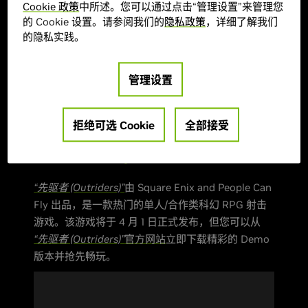
Cookie 政策
中所述。您可以通过点击“管理设置”来管理您
的 Cookie 设置。请参阅我们的
隐私政策
，详细了解我们
的隐私实践。
如要在系统中添加 GeForce RTX 3060，请下载并安
管理设置
装最新 Game Ready 驱动，以获得技术和体验增强
功能的全面支持。
拒绝可选 Cookie
全部接受
针对“先驱者 (Outriders)”Demo 版打造
的 Game Ready 驱动
“先驱者 (Outriders)”
由 Square Enix and People Can
Fly 出品，是一款热门的单人/合作类科幻 RPG 射击
游戏。该游戏将于 4 月 1 日正式发布，但您可以从
“先驱者 (Outriders)”
官方网站
立即下载精彩的 Demo
版本并抢先畅玩。