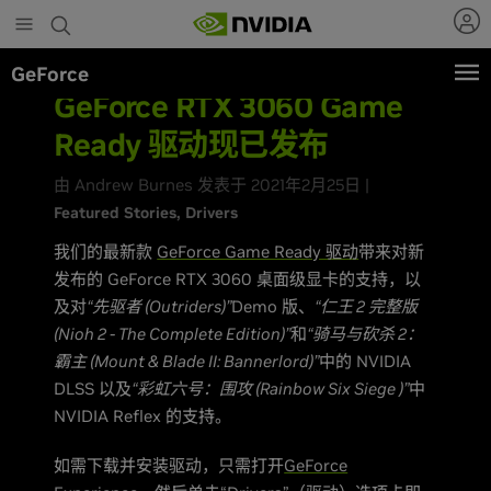
Skip
to
main
GeForce
content
GeForce RTX 3060 Game
Ready 驱动现已发布
由 Andrew Burnes 发表于 2021年2月25日 |
Featured Stories
Drivers
我们的最新款
GeForce Game Ready 驱动
带来对新
发布的 GeForce RTX 3060 桌面级显卡的支持，以
及对
“先驱者 (Outriders)”
Demo 版、
“仁王 2 完整版
(Nioh 2 - The Complete Edition)”
和
“骑马与砍杀 2：
霸主 (Mount & Blade II: Bannerlord)”
中的 NVIDIA
DLSS 以及
“彩虹六号：围攻 (Rainbow Six Siege )”
中
NVIDIA Reflex 的支持。
如需下载并安装驱动，只需打开
GeForce