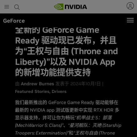
Skip
to
main
GeForce
content
全新的 GeForce Game
Ready 驱动现已发布，并且
为“王权与自由 (Throne and
Liberty)”以及 NVIDIA App
的新增功能提供支持
由
Andrew Burnes
发表于 2024年10月1日 |
Featured Stories
Drivers
我们最新推出的 GeForce Game Ready 驱动能够在
最新的 NVIDIA app 测试版更新中实现 RTX HDR 多
显示器支持，并可让你为畅玩
“机甲战士 5：部落
(MechWarrior 5: Clans)”
、
“星河舰队：灭绝 (Starship
Troopers: Extermination)”
和
“王权与自由 (Throne