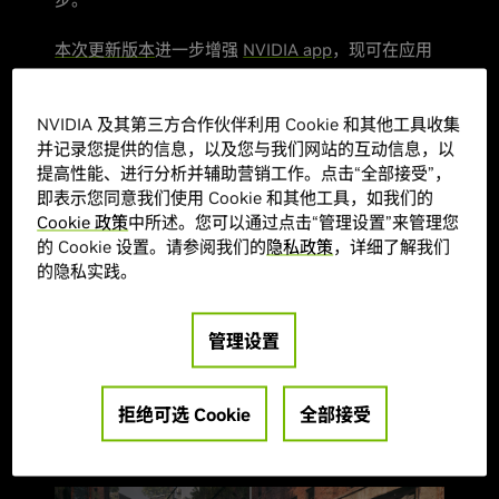
本次更新版本
进一步增强
NVIDIA app
，现可在应用
内和
我们的网站
上获取，为用户带来 G-SYNC 控制、
驱动程序回滚等功能。此外，本次更新还引入了 RTX
NVIDIA 及其第三方合作伙伴利用 Cookie 和其他工具收集
HDR 多显示器支持，安装我们的全新 GeForce
并记录您提供的信息，以及您与我们网站的互动信息，以
Game Ready 驱动程序即会启用该支持 。
提高性能、进行分析并辅助营销工作。点击“全部接受”，
即表示您同意我们使用 Cookie 和其他工具，如我们的
RTX HDR 是一款 AI 增强的游戏滤镜，可在游戏中通
Cookie 政策
中所述。您可以通过点击“管理设置”来管理您
过按 Alt+Z，然后打开“游戏滤镜”来访问，能够将高
的 Cookie 设置。请参阅我们的
隐私政策
，详细了解我们
动态范围 (HDR) 的艳丽视觉效果无缝引入到原本不
的隐私实践。
支持 HDR 的游戏中。在最受欢迎的前 50 款
GeForce 游戏中，只有 12 款支持 HDR，因此借助
管理设置
RTX HDR 滤镜，现在你可以利用兼容 HDR 的显示器
畅玩 DX12、DX11、DX9 和 Vulkan 上运行的数以千
计的 SDR 游戏，获享更好的体验。如需了解系统要
拒绝可选 Cookie
全部接受
求、设置说明及更多信息，请访问
NVIDIA 消费者支
持知识库
。