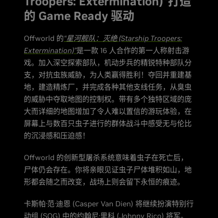
Troopers: Extermination)”打造
的 Game Ready 驱动
Offworld 的
“星河舰队：灭绝 (Starship Troopers:
Extermination)”
是一款 16 人合作的第一人称射击游
戏。加入深空探索部队，机动步兵的精锐特种部队分
支，对抗虫族威胁，为人类赢得胜利！夺回并重建基
地，建造精炼厂，并完成各种其他支线任务，从臭虫
的威胁中夺取地图的控制权。带有多个独特区域的庞
大而详细的地图增加了令人难以置信的游玩体验，在
屏幕上与数百只虫子进行的群体战斗中感受无与伦比
的沉浸感和压迫感！
Offworld 的创新型屠杀系统意味着虫子在死亡后，
尸体仍会存在。你将亲眼见证虫子尸体堆积如山，地
形都会随之而改变，战场上则会留下永恒的痕迹。
卡斯帕·范·迪恩 (Casper Van Dien) 将继续扮演特别行
动组 (SOG) 中的约翰尼·里科 (Johnny Rico) 将军。