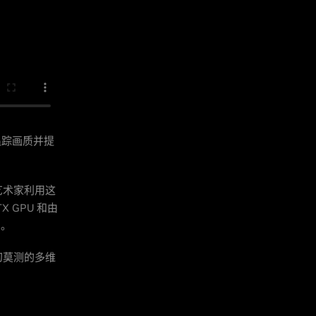
线追踪画质并提
艺术家利用这
X GPU 和由
的。
幻莫测的多维