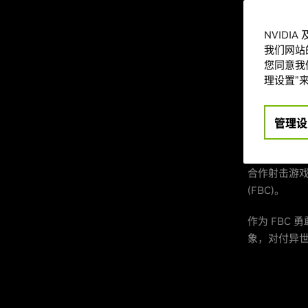
(REMATCH)”
NVIDI
此外，最新驱动
我们网站
您同意我们
从
NVIDIA A
理设置”来
为今日发布
游戏支持
管理设
屡获殊荣的 Re
合作射击游
(FBC)。
作为 FBC
象，对付异