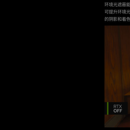
环境光遮蔽
可提升环境
的阴影和着