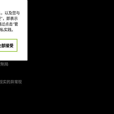
信息，以及您与
项优化游戏设置。
”，即表示
过点击“管
读了解详情。
私实践。
dy 驱动，
全部接受
第一人称多人
控制局
曲现实的异常现