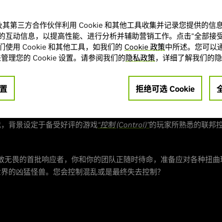
，这是一款支持 DLSS 4 多帧生成的全新多人在线足球游戏。
A 及其第三方合作伙伴利用 Cookie 和其他工具收集并记录您提供的
还支持 46 款全新和更新的 NVIDIA App DLSS 优设，以及 4 
的互动信息，以提高性能、进行分析并辅助营销工作。点击“全部接受
使用 Cookie 和其他工具，如我们的
Cookie 政策
中所述。您可以通
pp
或
GeForce.cn
的“Drivers” (驱动)选项卡下载并安装，继续阅
管理您的 Cookie 设置。请参阅我们的
隐私政策
，详细了解我们的隐
的 FBC: Firebreak 打造的 Game Rea
全景光线追踪和 DLSS 4 多帧生成
置
拒绝可选 Cookie
medy Entertainment 即将推出新游戏
FBC: Firebreak
，这是一款
戏，背景设定于备受好评的游戏
“控制 (Control)”
的玩家所熟悉的联邦
 勇敢无畏的首批响应者，你和你的团队正随时待命，准备应对各种扭
世界的凶猛怪兽。您会控制混乱或是最终失去控制？