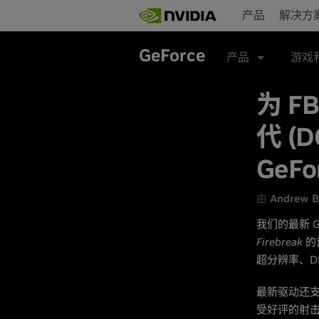
Skip
产品
解决方
to
main
content
GeForce
产品
游戏
为 F
代 (D
GeF
由
Andrew B
我们的最新 Ge
Firebreak
的
超分辨率、DLS
最新驱动还
受好评的射击