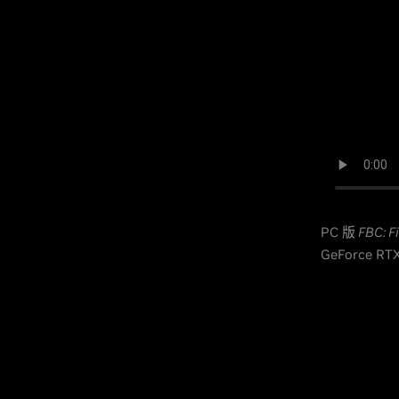
PC 版
FBC: F
GeForce