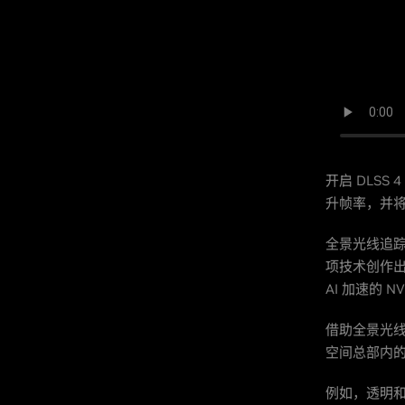
开启 DLS
升帧率，并
全景光线追
项技术创作出与
AI 加速的 
借助全景光
空间总部内
例如，透明