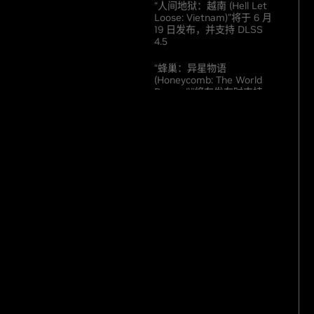
“人间地狱：越南 (Hell Let
Loose: Vietnam)”将于 6 月
19 日发布，并支持 DLSS
4.5
“蜂巢：异星物语
(Honeycomb: The World
Beyond)”将在发布时支持
DLSS 4.5
“战术小队 (Squad)”将于 6
月 15 日升级支持 DLSS 4.5
“燕云十六声 (Where
Winds Meet)” DLSS 4.5 更
新即将发布
欢迎下周再来查看更多 RTX
游戏信息