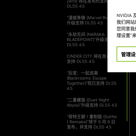
Zero)”将在发布时支持
DLSS 4.5
NVIDI
“漫威争锋 (Marvel Rivals)”
我们网站
升级支持 DLSS 4.5
您同意我们
“永劫无间 (NARAKA:
理设置”来
BLADEPOINT)”升级支持
DLSS 4.5
管理设
CINDER CITY 将在发布时
支持 DLSS 4.5
“后室：一起逃离
(Backrooms: Escape
Together)”现已支持 DLSS
4.5
“二重螺旋 (Duet Night
Abyss)”升级支持 DLSS 4.5
“哥特王朝 1 重制版 (Gothic
1 Remake)”将于 6 月 6 日
发布，并支持 DLSS 4.5