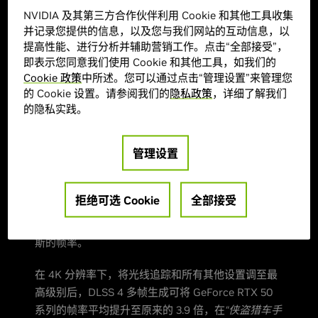
Theft Auto V Enhanced)”将于
NVIDIA 及其第三方合作伙伴利用 Cookie 和其他工具收集
并记录您提供的信息，以及您与我们网站的互动信息，以
今日支持 DLSS 4 多帧生成
提高性能、进行分析并辅助营销工作。点击“全部接受”，
即表示您同意我们使用 Cookie 和其他工具，如我们的
“侠盗猎车手 V 增强版 (Grand Theft Auto V
Cookie 政策
中所述。您可以通过点击“管理设置”来管理您
Enhanced)”
借助光线追踪环境光遮蔽、光线追踪全局
的 Cookie 设置。请参阅我们的
隐私政策
，详细了解我们
光照、光线追踪阴影和光线追踪反射来升级这款畅销
的隐私实践。
游戏。对于 GeForce RTX 玩家来说，增强版还引入
了对 DLSS 超分辨率和 NVIDIA Reflex 的支持，从而
管理设置
加速性能并进一步提升响应速度。
今天推出的最新更新增加了对 DLSS 4 多帧生成和
拒绝可选 Cookie
全部接受
DLSS 帧生成的支持，使 GeForce RTX 50 系列和
GeForce RTX 40 系列玩家能够进一步提升洛斯桑托
斯的帧率。
在 4K 分辨率下，将光线追踪和所有其他设置调至最
高级别后，DLSS 4 多帧生成可将 GeForce RTX 50
系列的帧率平均提升至原来的 3.9 倍，在
“侠盗猎车手