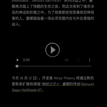
(Hellblade：Senua's Sacrifice）”
系列作品之中，塞
娜再次踏上了残酷的生存之旅，而这次来到了维京冰
岛的神话和折磨之中。为了拯救那些饱受暴政恐怖残
害的人，塞娜面临着一场必须克服内在与外在黑暗的
战斗。
今天 (8 月 12 日) ，开发者 Ninja Theory 将通过新的
更新来扩展和增强
“地狱之刃 2：塞娜的传说 (Senua's
Saga: Hellblade II)”
。