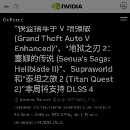
Skip
to
main
GeForce
content
“侠盗猎车手 V 增强版
(Grand Theft Auto V
Enhanced)”、“地狱之刃 2：
塞娜的传说 (Senua's Saga:
Hellblade II)”、Supraworld
和“泰坦之旅 2 (Titan Quest
2)”本周将支持 DLSS 4
由
Andrew Burnes
发表于 2025年8月12日 |
Featured Stories
Frame Generation
GeForce RTX
50 Series
GeForce RTX GPUs
Multi Frame
Generation
NVIDIA DLSS