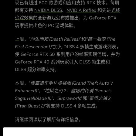
现已有超过 800 款游戏和应用支持 RTX 技术，每周
都有支持
NVIDIA DLSS
、
NVIDIA Reflex
和先进
光线
追踪效果
的全新游戏公布或推出，为 GeForce RTX
玩家提供出色的 PC 游戏体验。
上周
，
“向生而死 (Death Relives)"
和
“第一后裔 (The
First Descendant)”
加入 DLSS 4 多帧生成游戏列表，
使 GeForce RTX 50 系列用户的帧率实现倍增，并为
GeForce RTX 40 系列玩家引入 DLSS 帧生成和
DLSS 超分辨率支持。
本周，
“侠盗猎车手 V 增强版 (Grand Theft Auto V
Enhanced)”
、
“地狱之刃 2：塞娜的传说 (Senua's
Saga: Hellblade II)”
、
Supraworld
和
“泰坦之旅 2
(Titan Quest 2)”
将支持 DLSS 4 多帧生成。
请继续阅读以了解所有详细信息。
“侠盗猎车手 V 增强版 (Grand