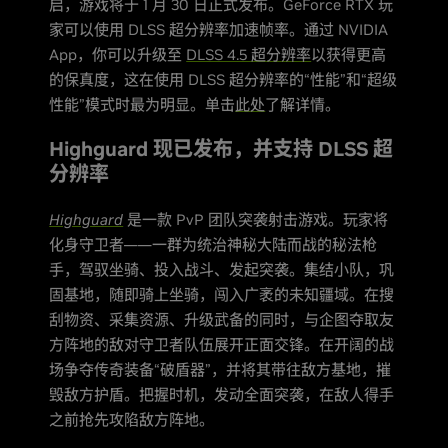
启，游戏将于 1 月 30 日正式发布。GeForce RTX 玩
家可以使用 DLSS 超分辨率加速帧率。通过 NVIDIA
App，你可以升级至
DLSS 4.5 超分辨率
以获得更高
的保真度，这在使用 DLSS 超分辨率的“性能”和“超级
性能”模式时最为明显。单击
此处
了解详情。
Highguard 现已发布，并支持 DLSS 超
分辨率
Highguard
是一款 PvP 团队突袭射击游戏。玩家将
化身守卫者——一群为统治神秘大陆而战的秘法枪
手，驾驭坐骑、投入战斗、发起突袭。集结小队，巩
固基地，随即骑上坐骑，闯入广袤的未知疆域。在搜
刮物资、采集资源、升级武备的同时，与企图夺取友
方阵地的敌对守卫者队伍展开正面交锋。在开阔的战
场争夺传奇装备“破盾器”，并将其带往敌方基地，摧
毁敌方护盾。把握时机，发动全面突袭，在敌人得手
之前抢先攻陷敌方阵地。