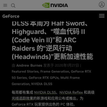
Skip
to
main
GeForce
content
DLSS 本周为 Half Sword、
Highguard、“噬血代码 II
(Code Vein II)”和 ARC
Raiders 的“逆风行动
(Headwinds)”更新加速性能
由
Andrew Burnes
发表于 2026年1月27日 |
Featured Stories
Frame Generation
GeForce RTX
50 Series
GeForce RTX GPUs
Multi Frame
Generation
NVIDIA DLSS
每周都有集成
NVIDIA DLSS
、
NVIDIA Reflex
和高级
光线追踪效果
的新游戏和应用公布或推出，为
GeForce RTX 玩家提供出色的 PC 体验。