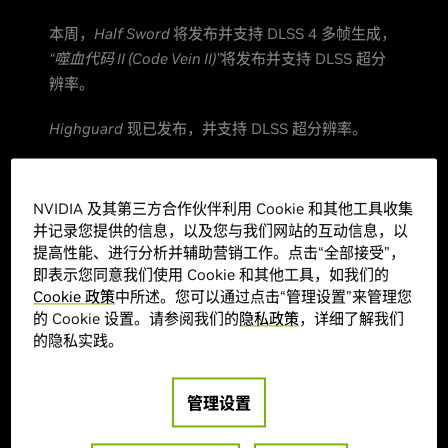
本周，
Half Sword
将发布并支持 DLSS 4 多帧生成，
“噬血代码 II (Code Vein II)”
将发布并支持 DLSS 超分
辨率。
Highguard
现已发布，并支持 DLSS 超分辨率。
请继续阅读以了解所有详情。
NVIDIA 及其第三方合作伙伴利用 Cookie 和其他工具收集
Half Sword 将于 1 月 30 日发布，并支
并记录您提供的信息，以及您与我们网站的互动信息，以
持 DLSS 4 多帧生成
提高性能、进行分析并辅助营销工作。点击“全部接受”，
即表示您同意我们使用 Cookie 和其他工具，如我们的
Half Sword Games 与 Game Seer Publishing 推出
Cookie 政策
中所述。您可以通过点击“管理设置”来管理您
的
Half Sword
是一款基于物理世界的沉浸式中世纪
的 Cookie 设置。请参阅我们的
隐私政策
，详细了解我们
战斗模拟游戏，为玩家提供了独特的体验：玩家可以
的隐私实践。
在 15 世纪的欧洲参加残酷的比武大会，从平民一步
步晋升为骑士。游戏采用创新的玩法机制，玩家可以
管理设置
通过鼠标精准操控武器，在每一次的碰撞中感受战斗
的紧张感，随着排名的提高，不断迎战强大的对手。