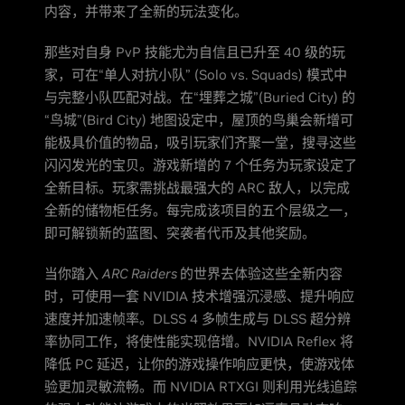
内容，并带来了全新的玩法变化。
那些对自身 PvP 技能尤为自信且已升至 40 级的玩
家，可在“单人对抗小队” (Solo vs. Squads) 模式中
与完整小队匹配对战。在“埋葬之城”(Buried City) 的
“鸟城”(Bird City) 地图设定中，屋顶的鸟巢会新增可
能极具价值的物品，吸引玩家们齐聚一堂，搜寻这些
闪闪发光的宝贝。游戏新增的 7 个任务为玩家设定了
全新目标。玩家需挑战最强大的 ARC 敌人，以完成
全新的储物柜任务。每完成该项目的五个层级之一，
即可解锁新的蓝图、突袭者代币及其他奖励。
当你踏入
ARC Raiders
的世界去体验这些全新内容
时，可使用一套 NVIDIA 技术增强沉浸感、提升响应
速度并加速帧率。DLSS 4 多帧生成与 DLSS 超分辨
率协同工作，将使性能实现倍增。NVIDIA Reflex 将
降低 PC 延迟，让你的游戏操作响应更快，使游戏体
验更加灵敏流畅。而 NVIDIA RTXGI 则利用光线追踪