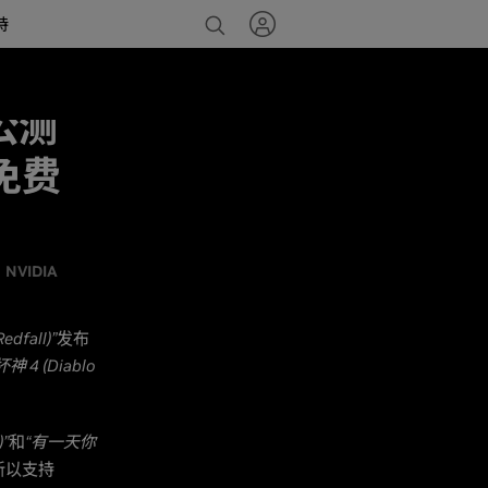
持
轮公测
启免费
NVIDIA
dfall)”
发布
 4 (Diablo
”
和
“有一天你
新以支持