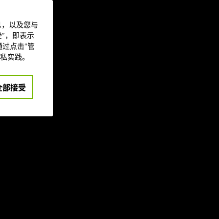
信息，以及您与
”，即表示
过点击“管
私实践。
新的高质量帧，
全部接受
 DLSS 帧