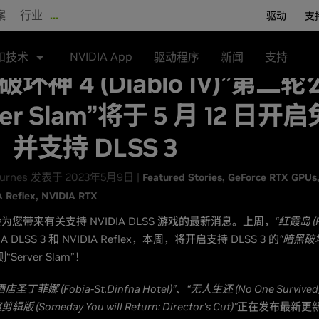
案
行业
…
驱动
支
NVIDIA App
和技术
驱动程序
新闻
支持
破坏神 4 (Diablo IV)”第二
ver Slam”将于 5 月 12 日开
并支持 DLSS 3
Burnes 发表于 2023年5月9日 |
Featured Stories
GeForce RTX GPUs
 Reflex
NVIDIA RTX
您带来有关支持 NVIDIA DLSS 游戏的最新消息。
上周
，
“红霞岛 (Re
A DLSS 3 和 NVIDIA Reflex，本周，将开启支持 DLSS 3 的
“暗黑破坏神
Server Slam”！
圣丁菲娜 (Fobia-St.Dinfna Hotel)”
、
“无人生还 (No One Survived)
(Someday You will Return: Director's Cut)”
正在发布最新更