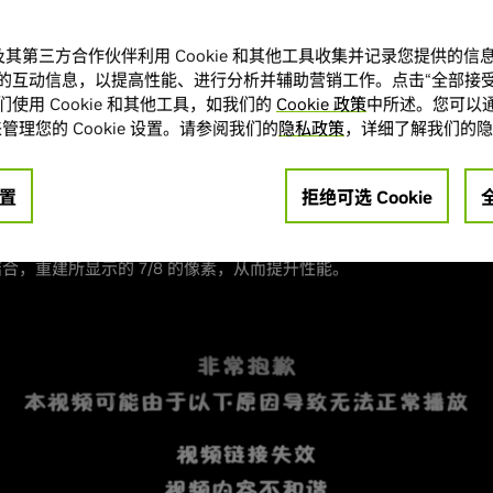
 GeForce RTX 玩家提供更高帧率。
A 及其第三方合作伙伴利用 Cookie 和其他工具收集并记录您提供的
了解详情。
的互动信息，以提高性能、进行分析并辅助营销工作。点击“全部接受
IA DLSS 3 可使帧率倍增
使用 Cookie 和其他工具，如我们的
Cookie 政策
中所述。您可以通
管理您的 Cookie 设置。请参阅我们的
隐私政策
，详细了解我们的隐
由 NVIDIA Ada Lovelace 架构中新增的硬件功能提供助力，可生成全
生成部分像素。
置
拒绝可选 Cookie
 DLSS 3 文章
中详细介绍的过程，DLSS 3 能够将 DLSS 超分辨率技术和
合，重建所显示的 7/8 的像素，从而提升性能。