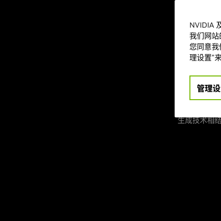
DLSS 2，为
NVIDI
继续阅读以
我们网站
NVID
您同意我们
理设置”来
DLSS 3 
而不仅仅是
管理设
通过
NVIDIA
生成技术相结