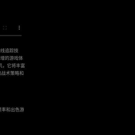
和光线追踪技
能倍增的游戏体
机，它将丰富
的战术策略和
更高帧率和出色游