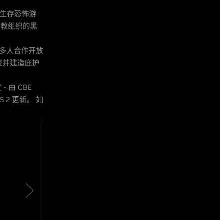
 开发的生存恐怖游
异教组织的黑
 开发的多人合作开放
资并建造庇护
”
- 由 CBE
S 2 更新。 如