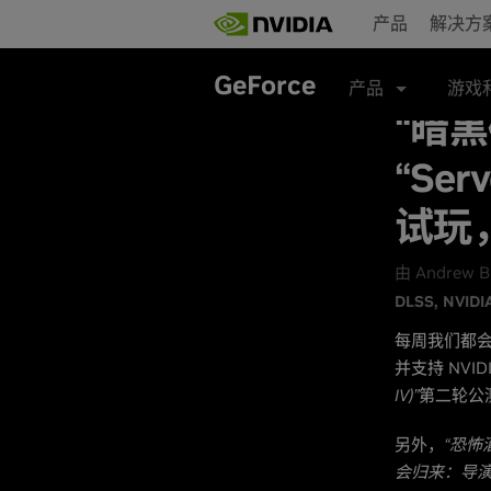
Skip
产品
解决方
to
main
content
GeForce
产品
游戏
“暗黑
“Ser
试玩，
由 Andrew 
DLSS
NVIDIA
每周我们都会为
并支持 NVIDI
IV)”
第二轮公测“
另外，
“恐怖酒店
会归来：导演剪辑版 