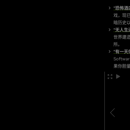
“恐怖酒店圣
戏，现已
暗历史
“无人生还 
世界建
所。
“有一天你会
Softw
果你胆