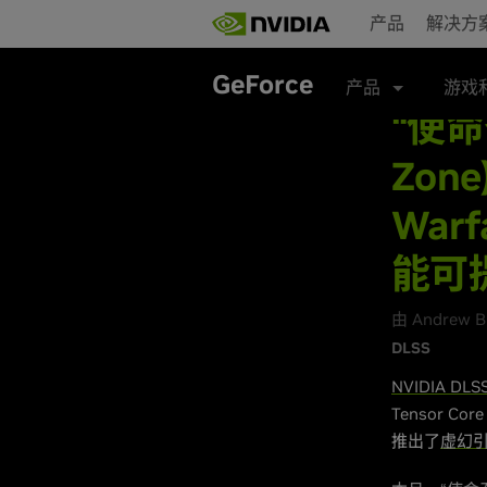
Skip
产品
解决方
to
main
content
GeForce
产品
游戏
“使命召
Zon
Warf
能可提
由 Andrew 
DLSS
NVIDIA DLS
Tensor 
推出了
虚幻引