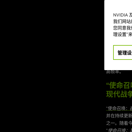
本月，“使命召唤
Warfare)”、
NVIDI
Shell)”正
我们网站
多人战术竞
您同意我们
理设置”来
在游戏中启用
更高质量的
管理设
对玩家而言，只有
款游戏支持 D
高帧率。
“使命召唤
现代战争 
“使命召唤：战区 (
并在持续更新
之一。随着今
“
使命召唤：现代战