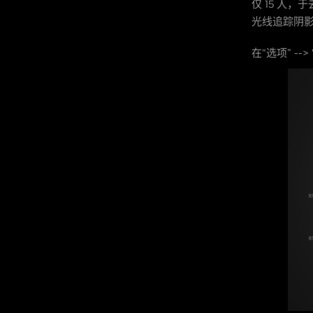
仅 15 人
光线追踪阴影，G
在“选项” --