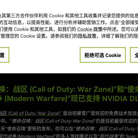
：战区 (Call of Duty: War Zone)”、“使命召唤：现代战争 (Mode
“永劫无间 (Naraka: Bladepoint) ”、“先驱者 (Outriders)”、“致命躯壳 
A 及其第三方合作伙伴利用 Cookie 和其他工具收集并记录您提供的
式加入了 DLSS 阵营。“使命召唤：战区 (Call of Duty: War Zone)
的互动信息，以提高性能、进行分析并辅助营销工作。点击“全部接受
技类射击游戏之一。
使用 Cookie 和其他工具，如我们的
Cookie 政策
中所述。您可以通
管理您的 Cookie 设置。请参阅我们的
隐私政策
，详细了解我们的隐
 NVIDIA DLSS，帧率将大幅提升，使游戏运行更加流畅，并有足
效果和渲染分辨率。
置
拒绝可选 Cookie
搭载 Tensor Core 的
GeForce RTX GPU
支持 DLSS，而目前已
LSS，并且游戏数量还在增加。在3A 大作和独立游戏中，GeForce 
：战区 (Call of Duty: War Zone)”和
(Modern Warfare)”现已支持 NVIDIA D
Call of Duty: War Zone)”
是动视暴雪广受欢迎的免费战术竞技
中。“
使命召唤：战区 (Call of Duty: War Zone)
”仍是目前最受欢迎
天“使命召唤”更新的发布，你可以在“
使命召唤：战区 (Call of Duty: W
争 (Modern Warfare)
”的多人游戏模式以及“
现代战争
”的 Spe