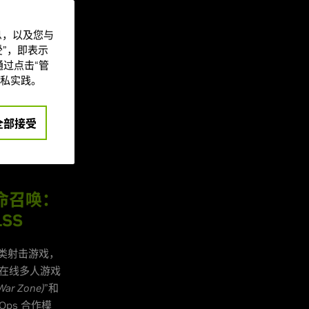
rn
(Mortal
信息，以及您与
”是全球广受欢迎的
”，即表示
过点击“管
私实践。
够的空间来实现
全部接受
经有 40 多
RTX 能保证最
“使命召唤：
LSS
类射击游戏，
的在线多人游戏
ar Zone)
”和
c Ops 合作模