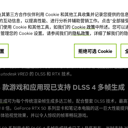
速帧率并获得出色体验。
A 及其第三方合作伙伴利用 Cookie 和其他工具收集并记录您提供的
宣布广受好评的
“毁灭战士：黑暗时代 (DOOM: The Dark Ages)”
将于 6
的互动信息，以提高性能、进行分析并辅助营销工作。点击“全部接受
和 DLSS 光线重建，为 PC 玩家带来进一步的画质提升。而
“永劫无间 
使用 Cookie 和其他工具，如我们的
Cookie 政策
中所述。您可以通
)”
作为 Steam 每周十大热门游戏之一，也将于 5 月 22 日推出同样
管理您的 Cookie 设置。请参阅我们的
隐私政策
，详细了解我们的隐
，了解即将登陆
“毁灭战士：黑暗时代 (DOOM: The Dark Ages)”
、
F1® 2
置
拒绝可选 Cookie
云族裔 (inZOI)”
、
“荒野起源 (LIGHT OF MOTIRAM)”
、
“心之眼 (MindsEy
 BLADEPOINT)”
、
“传送门 (Portal)”RTX 版
、
“灾后修复师 (RoadCraft)
)"
、
“明末：渊虚之羽 (WUCHANG: Fallen Feathers)”
以及创作者应用
utodesk VRED
的 DLSS 和 RTX 技术。
25 款游戏和应用现已支持 DLSS 4 多帧生成
帧生成
可为每个传统渲染帧生成多达三帧，配合整套 DLSS 技术，最
8 倍。GeForce RTX 50 系列显卡和笔记本电脑的这一巨大性能
率体验视觉效果，并以令人惊叹的帧率畅玩游戏。