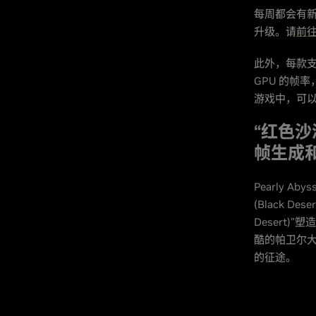
每周都会有新
升级。请
前
此外，每款支持 
GPU 的帧率
游戏中，可
“红色沙漠
帧生成
Pearly Abys
(Black 
Desert
酷的帕卫尔
的征途。