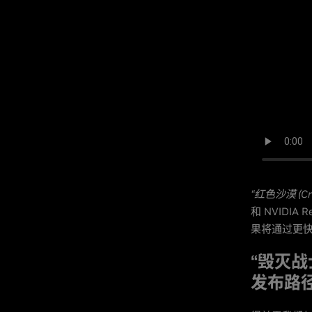
“红色沙漠 (Cri
和 NVIDIA 
果将通过更
“毁灭战士
发布路径