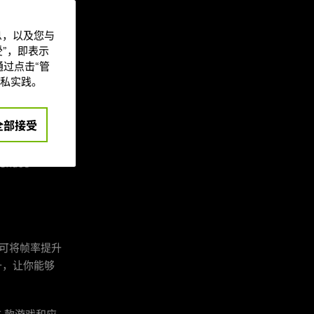
信息，以及您与
 月添加沉浸式
”，即表示
(NARAKA:
过点击“管
的更新。
私实践。
5
、
FBC:
全部接受
e)”
、
“永劫无
”
、
“分裂之门
Chaos
高可将帧率提升
提升，让你能够