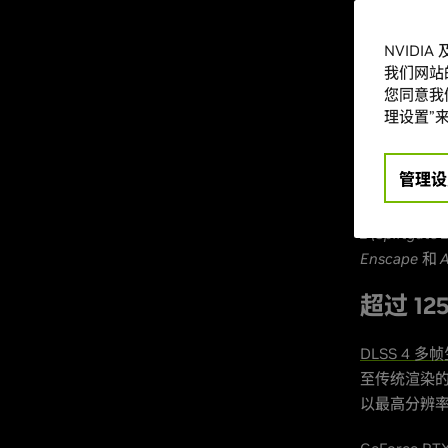
玩家都能加
NVIDI
此外，我们
我们网站
路径追踪效果
您同意我们
BLADEPOINT
理设置”来
请继续阅读
管理设
Firebreak
、
“
间 (NARAKA:
2 (Splitgate 2
Enscape
和
A
超过 1
DLSS 4 多
至传统渲染的 
以最高分辨