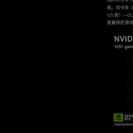
GeForce 
用。到今年 3
125 款！—D
度最快的游