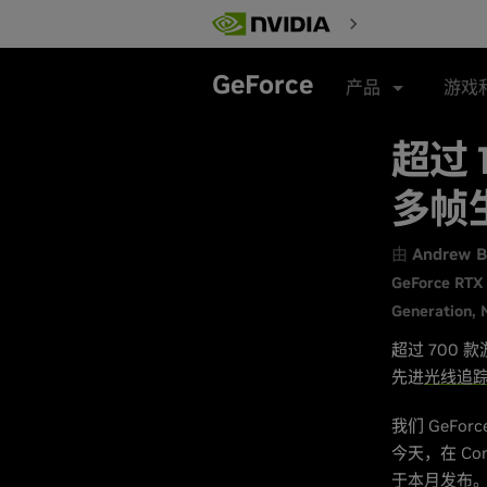
Skip
to
main
content
GeForce
产品
游戏
超过 
多帧
由
Andrew B
GeForce RTX 
Generation
超过 700 
先进
光线追
我们 GeFo
今天，在 Co
于本月发布。这