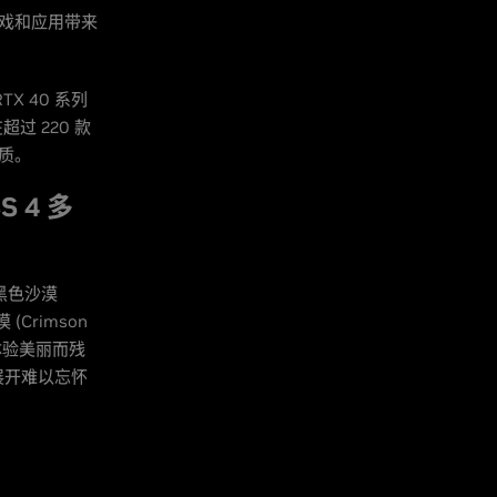
戏和应用带来
TX 40 系列
超过 220 款
质。
S 4 多
黑色沙漠
Crimson
体验美丽而残
展开难以忘怀