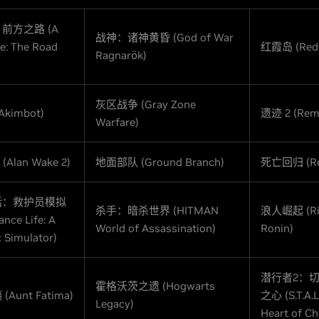
前方之路 (A
战神：诸神黄昏 (God of War
ce: The Road
红霞岛 (Redf
Ragnarök)
灰区战争 (Gray Zone
kimbot)
遗迹 2 (Remn
Warfare)
Alan Wake 2)
地面部队 (Ground Branch)
死亡回归 (Ret
活：救护员模拟
杀手：暗杀世界 (HITMAN
浪人崛起 (Ris
nce Life: A
World of Assassination)
Ronin)
 Simulator)
潜行者2：
霍格沃茨之遗 (Hogwarts
Aunt Fatima)
之心 (S.T.A.L.
Legacy)
Heart of Ch