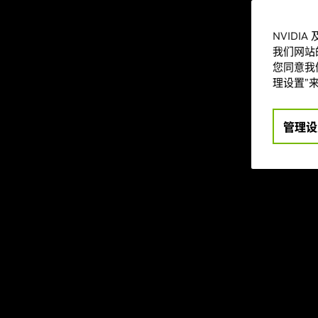
随着最新支持
NVIDI
增。
我们网站
您同意我们
此外，我们
理设置”来
(Phantom Bla
(Wild Assault
玩家提供出色
管理设