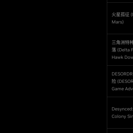
火星孤征 (De
Mars)
三角洲特
落 (Delta F
Hawk Dow
DESOR
险 (DESOR
Game Adv
Desynced
Colony Si