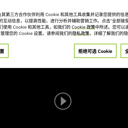
 DLSS 4 多帧生成的游戏发布，超过 100 款游戏和应用借助这项
A 及其第三方合作伙伴利用 Cookie 和其他工具收集并记录您提供的
的互动信息，以提高性能、进行分析并辅助营销工作。点击“全部接受
使用 Cookie 和其他工具，如我们的
Cookie 政策
中所述。您可以通
今天宣布，
“失落之魂 (Lost Soul Aside)”
、
“解限机 (Mecha BREAK)”
、
管理您的 Cookie 设置。请参阅我们的
隐私政策
，详细了解我们的隐
de Zero)”
、
“剑星 (Stellar Blade)”
、
“湮灭之潮 (Tides of Annihilation
)”
都将在发布时支持 DLSS 多帧生成以及其他 DLSS 技术套件，为 GeFo
的 PC 游戏体验。
置
拒绝可选 Cookie