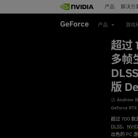
Skip
产品
解决方
to
main
content
GeForce
产品
游戏
超过 
多帧
DLS
版 De
由
Andrew B
GeForce RTX 
超过 700
DLSS
、
NVID
出色的 PC 