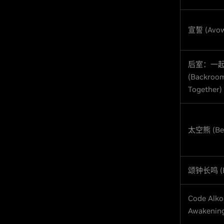
宣誓 (Avow
后室：一
(Backroom
Together)
太空熊 (Bea
颂钟长鸣 (Be
Code Alko
Awakening