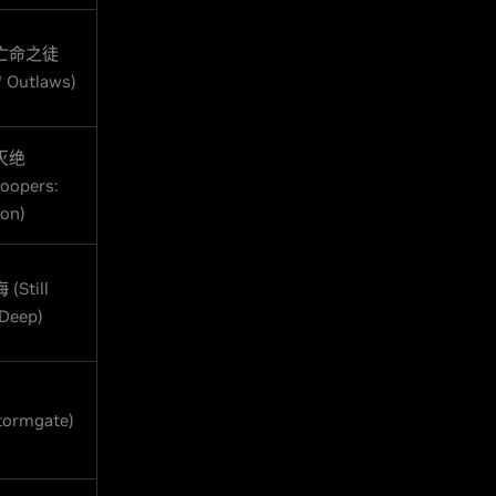
亡命之徒
Outlaws)
M
灭绝
roopers:
ion)
Still
Deep)
ormgate)