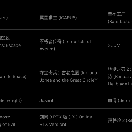
幸福工厂
ed)
翼星求生 (ICARUS)
(Satisfacto
起逃脱
不朽者传奇 (Immortals of
s: Escape
SCUM
Aveum)
地狱之刃 2
夺宝奇兵：古老之圈 (Indiana
rs In Space)
诗 (Senua’s 
Jones and the Great Circle
)
TM
Hellblade II)
llwright)
Jusant
血清 (Serum
nost:
剑网 3 RTX 版 (JX3 Online
寂静岭 2 (Sile
 of Evil
RTX Version)