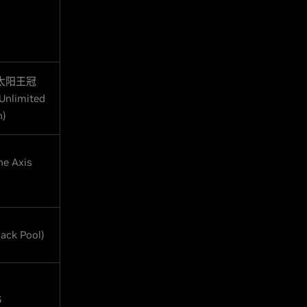
太阳王冠
 Unlimited
n)
e Axis
ack Pool)
S