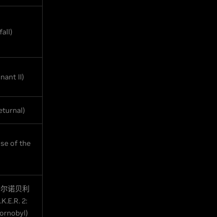
all)
ant II)
urnal)
e of the
切尔诺贝利
K.E.R. 2:
ornobyl)