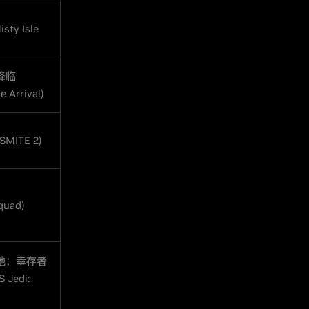
isty Isle
降临
e Arrival)
MITE 2)
uad)
地：幸存者
 Jedi: