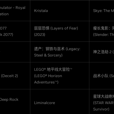
ulator - Royal
Kristala
Skye: The M
ation
077
层层恐惧 (Layers of Fear)
瘦长鬼影：
k 2077)
(2023)
(Slender: Th
遗产：钢铁与巫术 (Legacy:
r
神之浩劫 2 (S
Steel & Sorcery)
LEGO® 地平线大冒险
TM
Deceit 2)
(LEGO® Horizon
战术小队 (Sq
Adventures
)
TM
星球大战绝
eep Rock
Liminalcore
(STAR WARS
Survivor)