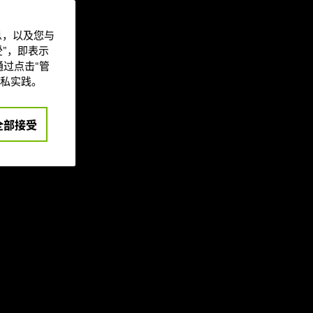
技术实现性能倍
信息，以及您与
”，即表示
过点击“管
“影之刃零
私实践。
)”
和
“兽猎突袭
rce RTX
全部接受