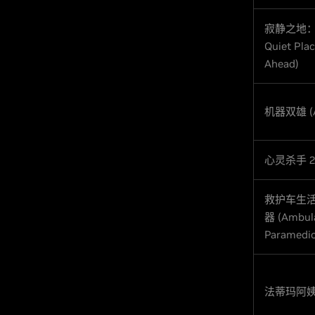
寂静之地：
Quiet Pla
Ahead)
机器双雄 (A
心灵杀手 2 (
救护车生
器 (Ambula
Paramedic
法蒂玛阿姨 (