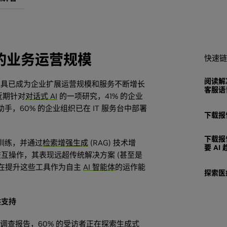
您的业务运营规模
快速链
阅读解
赋能工具已成为企业扩展运营规模和服务不断增长
客服语音
近期针对
对话式 AI
的一项研究，41% 的企业
手，60% 的企业组织已在 IT 服务台中部署
下载报
下载报
训练，并通过
检索增强生成
(RAG) 技术增
要 AI
互操作，其表现远超传统解决方案 (甚至是
正在提升这些工具作为自主
AI 智能体
的运作能
探索医
供支持
趋势调查报告
，60% 的受访者正在探索生成式