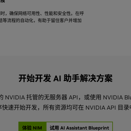
规模
同时，确保网络可用性、性能和安全性。在呼
总结等流程的自动化，有助于留住客户并增加
发 AI 助手
快速链
快速链
？
阅读博客
NVIDI
的 AI 助手，必须考虑数据管理、治理、安全
AI 
IDIA Blueprint 和
NVIDIA AI
开始开发 AI 助手解决方案
用，是传统 AI 聊天机器人的更高版本。它采
真的语音？
DIA AI Enterprise 是一款为机构提供
面向电信
 技术，可有效理解、处理并响应用户输入。通过分
获取 NV
原生软件平台，旨在提供优化的性能并自信地
为复杂任务和查询提供个性化支持，从而提升
VIDIA 托管的无服务器 API，或使用 NVIDIA Blu
面向金融
独特的业务需求。AI 助手可以执行各项任
的效率，但成功实施语音转文本仍面临若干挑
了解面
Clara
据孤岛的工作流，因而成为现代数字交互的重
快速开始开发，所有资源均可在 NVIDIA API 目
面向零售
 应用开发和部署的综合参考工作流，包含 NVIDIA 加
人应用的开发时间？
体验 NIM
试用 AI Assistant Blueprint
孪生等微服务。下载
，以删除任何个人身份信息、重复数据或有
客服 Blueprint AI 助手
，