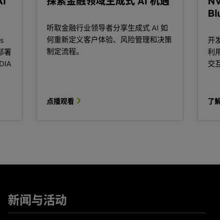
I
探索金融领域生成式 AI 机遇
N
合成数据。
Bl
嵌入模型以提高 RAG 准确性。
或整体评估检索和生成组件来衡量 RAG 应
听取金融行业领导者分享生成式 AI 如
何重新定义客户体验、风险管理和决策
s
开
AI 助手始终保持准确、适用、安全且切合主
制定流程。
务部署
利用
DIA
交
态数据提取以及世界一流的嵌入和重新排序
息检索。NeMo Retriever 从大量企业
库交互，实时搜索最相关信息片段，并解答
点播观看
了
多语种语音和翻译微服务，用于构建完全可定制
动语音识别 (ASR)、文本转语音 (TTS) 和神
业组织将其 AI 应用转型为具有
语音和翻译界
。
新闻与活动