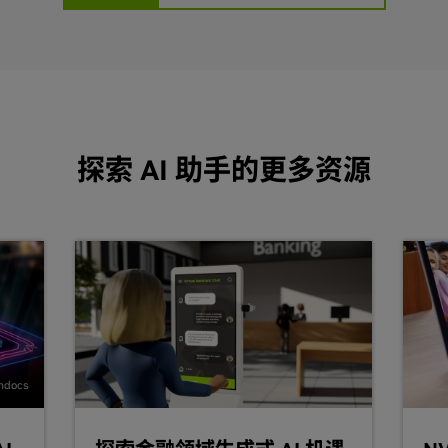
模型的格式。
 工作流作为应用的基础
。
的工具和框架，构建适用于客户支持场景的定制化生
各种技术（如 SFT 或 RLHF）进行微调，从
发时间的步骤：
用，以实现高级应用，例如
途径。通过整合模型训练和检索技术，聊天机
数字人
。
客户服务
据，增强模型响应能力。
验。
提供支持，通过 3D 或 2D 动画数字人机界面实
助手进行改进和再训练，构建自我强化的反馈
，面向客户的应用可以通过亲切自然、类人化
和改进 AI 模型，进而生成更优结果和更有
探索 AI 助手的更多资源
和持续维护的企业级软件，简化了最新 AI 模型
A NIM 加速推理微服务如何帮助部署基于 RAG
持 AI 助手在云、数据中心和工作站环境
能体部署。
业级 AI 助手
手的完整解决方案，包含多个组件，用于提
续改进和适应性，您需要
数据飞轮
。例如，随
mdocs
性能和成本往往成为决定商业成败的关键。
数据和个人身份信息 (PII) 来处理企业数