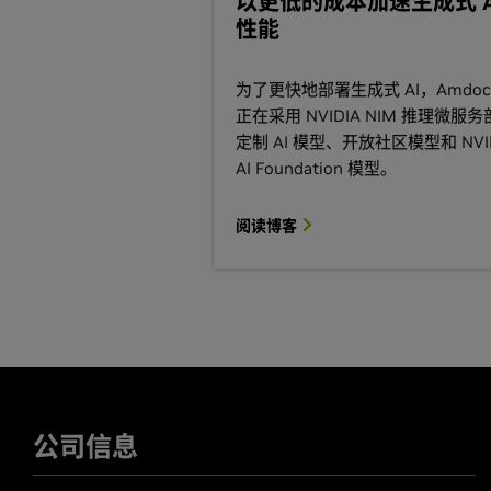
以更低的成本加速生成式 A
据，同时还会生成用于模型定制的
性能
NVIDIA NeMo Customizer
可定制
NVIDIA NeMo Evaluator
通过独立
用程序的性能。
为了更快地部署生成式 AI，Amdoc
NVIDIA NeMo Guardrails
可确保 
正在采用 NVIDIA NIM 推理微服
题。
定制 AI 模型、开放社区模型和 NVI
NVIDIA NeMo Retriever
通过多模
AI Foundation 模型。
功能，实现了精确、保护隐私的大规模信
数据中提取数据，与现有关系数据
复杂的业务问题。
阅读博客
集成语音 AI 功能
NVIDIA® Riva
是一组 GPU 加速的
的实时对话式 AI 工作流。Riva 包含自
经网络机器翻译 (NMT) 功能，助力企
面
的富有吸引力的多语种助手和头像
公司信息
在云端集成出色的 NVIDIA AI 功能