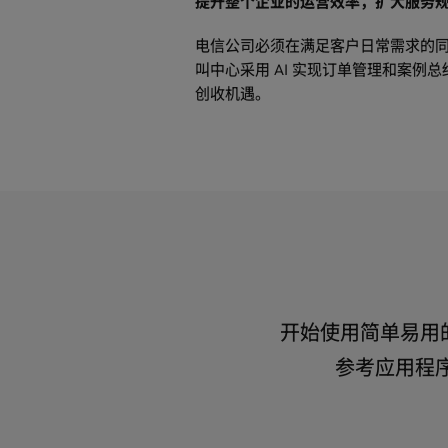
提升整个企业的运营效率，扩大服务
电信公司必须在满足客户日常需求的
叫中心采用 AI 实现订单管理和案例
创收机遇。
使用 NVIDIA AI 开
AI 助手的运作方式是怎样的
要构建一款使用生成式 AI 和 RAG 
性、可扩展性和复杂度。企业组织可以利用 NV
AI 助手是一种情景感知型智能软件应
如何为我的 AI 助手创建逼
Enterprise
简化这些应用的开发和部署。NVI
用生成式 AI NLP、NLU 和 ML
企业级安全性、支持和核心技术的云
析历史交互记录和用户行为，它能够
扩展 AI。
开始使用简单易用的 N
客户体验、优化运营流程，并最终满足
虽然语音 AI 能够显著提升呼叫中心
如何训练 AI 助手？
务、解答各类问题并促进跨领域和数
战，包括：
参考应用程序
使用参考工作流快速开始构建 AI 助手
要工具。
语音歧义
训练 AI 助手包括：
多样化的演讲风格
NVIDIA Blueprints 是加速 AI
如何缩短客户服务聊天机器
噪声较大的环境
速库、SDK，以及 AI 智能体、数字
收集特定领域数据并对其进行处理