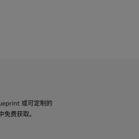
接：
接：
：基于 NVIDIA AI Blueprint 构建客服
A API 目录
助手的三大基础模组
的 NVIDIA AI
IDIA 零售购物助手 AI Blueprint
eprint 或可定制的
服务的 NVIDIA AI
向数字医疗健康解决方案的 NVIDIA
™
录中免费获取。
的 NVIDIA AI