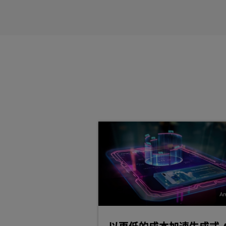
电话技术的局限性
害数据，最终将其转换为适合训练
或开发可扩展、可定制的
企业 RAG
特定领域的词汇
企业可以利用 NVIDIA AI 平台
选择正确的生成式 AI 模型，并运用
成式 AI 模型。以下是有助于缩短开
而提供用户友好的响应。
按原样使用或将其与其他蓝图结合使
提升模型效率是克服这些挑战的一种
通过使用 RAG 技术检索最新数
AI Blueprint
器人可以提供更可靠、响应更快的体
由 NVIDIA ACE 技术
利用预构建的 AI 框架和工具。
利用用户反馈通过 AI
数据飞轮
对
现企业级应用。相较于传统客服方案
使用预训练模型。
循环：从交互中收集的数据用于训练
实施模块化体系架构。
的交互提供更具吸引力的用户体验。
价值的数据。
利用开放源代码库和框架。
使用基于云的服务。
利用先进的生成式 AI 模型
与领域专家协作。
NVIDIA NIM™
通过行业标准的 API 
请参阅“技术实施”部分，了解 NVIDI
的部署。其预构建、优化的推理微服务支
的聊天机器人，实现虚拟呼叫中心智
中高效运行。
定制您的生成式 AI 模型，实现个性化企
NVIDIA NeMo™
平台是构建企业级助
升 AI 助手的性能。为推动软件的持
A
着业务需求发生变化或复杂性增加，
NVIDIA NeMo Curator
通过删除重复