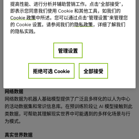
提高性能、进行分析并辅助营销工作。点击“全部接受”，
技术架构和更广泛的通用场景。
即表示您同意我们使用 Cookie 和其他工具，如我们的
Cookie 政策
中所述。您可以通过点击“管理设置”来管理您
构建具身智能需要哪些条件？
的 Cookie 设置。请参阅我们的
隐私政策
，详细了解我们
的隐私实践。
具身智能依赖多项关键技术，并经过多个发展阶段，在三大 AI
扩展定律
的支持下才能实现。
管理设置
预训练 — 数据源
预训练是指利用大规模数据集来教授 AI 模型掌握基本技能和知
拒绝可选 Cookie
全部接受
识，然后针对特定任务进行微调。
网络数据
网络数据为机器人基础模型提供了广泛且多样化的以人为中心
的活动数据集和常识信息库。在预训练阶段让 AI 模型接触到此
类数据，可帮助其理解现实世界中可能遇到的多样化场景与行
为模式。
真实世界数据