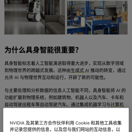
为什么具身智能很重要？
具身智能标志着人工智能演进取得重大进步，实现从数字领域
到物理世界的跨越式发展。这种由
生成式 AI
推动的转变，通过
允许 AI 与物理世界互动和运行，开辟了新的可能性。
与主要处理和分析数据的信息人工智能不同，具身智能将 AI 的
功能扩展到物理系统，例如建筑物、机器人以及汽车、卡车和
自动驾驶出租车等自动驾驶汽车。通过集成机器学习与
计算机
视觉
技术，这些系统为实体行业解锁了生成式 AI 应用的广阔前
景。
NVIDIA 及其第三方合作伙伴利用 Cookie 和其他工具收集
并记录您提供的信息，以及您与我们网站的互动信息，以
当前研究正在不断突破具身智能的极限，推动打造更加复杂的