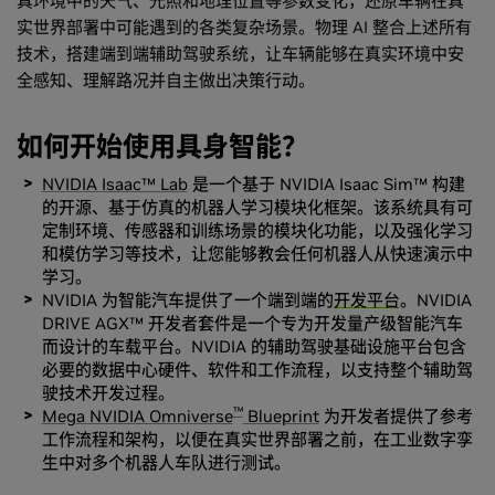
真环境中的天气、光照和地理位置等参数变化，还原车辆在真
实世界部署中可能遇到的各类复杂场景。物理 AI 整合上述所有
技术，搭建端到端辅助驾驶系统，让车辆能够在真实环境中安
全感知、理解路况并自主做出决策行动。
如何开始使用具身智能？
NVIDIA Isaac™ Lab
是一个基于 NVIDIA Isaac Sim™ 构建
的开源、基于仿真的机器人学习模块化框架。该系统具有可
定制环境、传感器和训练场景的模块化功能，以及强化学习
和模仿学习等技术，让您能够教会任何机器人从快速演示中
学习。
NVIDIA 为智能汽车提供了一个端到端的
开发平台
。NVIDIA
DRIVE AGX™ 开发者套件是一个专为开发量产级智能汽车
而设计的车载平台。NVIDIA 的辅助驾驶基础设施平台包含
必要的数据中心硬件、软件和工作流程，以支持整个辅助驾
驶技术开发过程。
™
Mega NVIDIA Omniverse
Blueprint
为开发者提供了参考
工作流程和架构，以便在真实世界部署之前，在工业数字孪
生中对多个机器人车队进行测试。