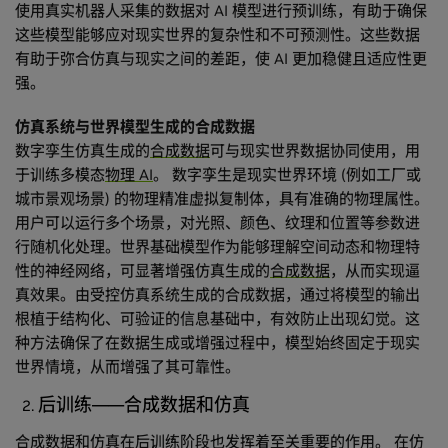
使用真实机器人采集的数据对 AI 模型进行预训练，有助于确保
这些模型能够应对现实世界的复杂性和不可预测性。这些数据
有助于弥合仿真与现实之间的差距，使 AI 更加稳健且适应性更
强。
仿真系统与世界模型生成的合成数据
数字孪生仿真生成的
合成数据
可与现实世界数据协同使用，用
于训练多模态
物理 AI
。 数字孪生是现实世界环境 (例如工厂或
城市景观场景) 的物理精准虚拟复制体，具有准确的物理属性。
用户可以运行多个场景，对光照、颜色、纹理和位置等参数进
行随机化处理。世界基础模型作为能够理解空间动态和物理特
性的神经网络，可显著增强仿真生成的
合成数据
，从而实现逼
真效果。由受控仿真系统生成的合成数据，通过将模型的输出
根植于结构化、可验证的信息基础中，有效防止出现幻觉。这
种方法确保了在数据生成或增强过程中，模型始终固定于现实
世界情境，从而增强了其可靠性。
后训练——合成数据和仿真
合成数据和仿真在后训练阶段也发挥着至关重要的作用。 在仿