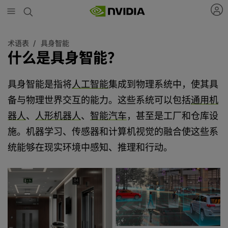
Skip
to
main
content
术语表
具身智能
什么是具身智能？
具身智能是指将
人工智能
集成到物理系统中，使其具
备与物理世界交互的能力。这些系统可以包括
通用机
器人
、
人形机器人
、
智能汽车
，甚至是工厂和仓库设
施。机器学习、传感器和计算机视觉的融合使这些系
统能够在现实环境中感知、推理和行动。