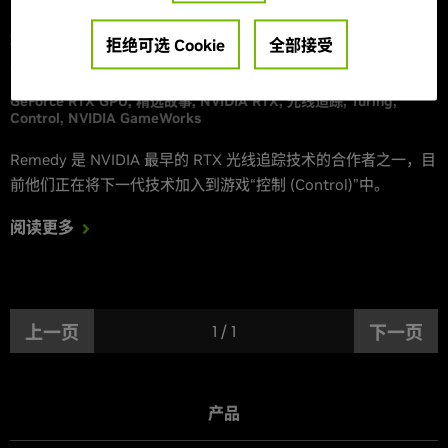
Remedy Entertainment 在游戏“控制 (Control)”中
增加了 NVIDIA RTX，力求实现绚丽的实时光线追踪
拒绝可选 Cookie
全部接受
反射和全局照明效果
GeForce RTX GPU
精选故事
NVIDIA RTX
光线追踪
Turing
Control
NVIDIA GameWorks
Remedy 是 NVIDIA 最早的 RTX 光线追踪技术的合作者之一，目
前他们正在将下一代技术加入到游戏“控制 (Control)”中。
阅读更多
上一页
1
/
1
下一页
产品