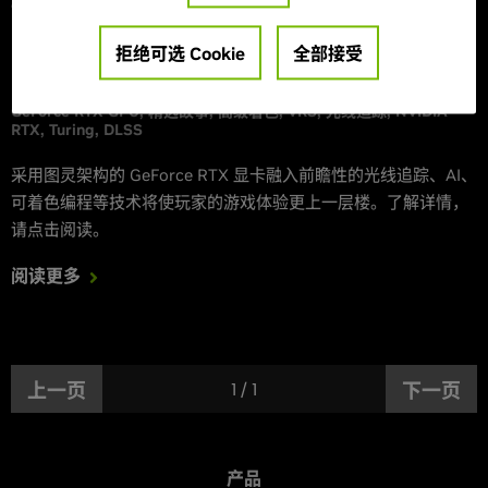
2018年9月27日
图形重塑：光线追踪、人工智能和可着色编程所带来
拒绝可选 Cookie
全部接受
的全新游戏体验方式
GeForce RTX GPU
精选故事
高级着色
VRS
光线追踪
NVIDIA
RTX
Turing
DLSS
采用图灵架构的 GeForce RTX 显卡融入前瞻性的光线追踪、AI、
可着色编程等技术将使玩家的游戏体验更上一层楼。了解详情，
请点击阅读。
阅读更多
上一页
1
/
1
下一页
产品