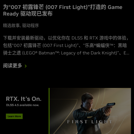
为“007 初露锋芒 (007 First Light)”打造的 Game
Ready 驱动现已发布
精选故事
驱动程序
下载并安装最新驱动，以优化你在 DLSS 和 RTX 游戏中的体验，
包括“007 初露锋芒 (007 First Light)”、“乐高®蝙蝠侠™：黑暗
骑士之遗 (LEGO® Batman™: Legacy of the Dark Knight)”、EA
SPORTS® F1® 25：2026 赛季组合包和“坦克世界：HEAT (World
阅读更多
of Tanks: HEAT)”。