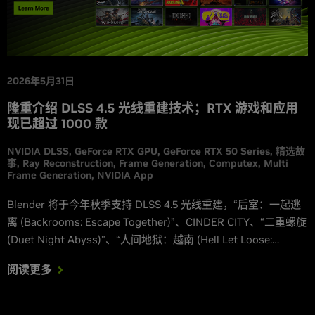
2026年5月31日
隆重介绍 DLSS 4.5 光线重建技术；RTX 游戏和应用
现已超过 1000 款
NVIDIA DLSS
GeForce RTX GPU
GeForce RTX 50 Series
精选故
事
Ray Reconstruction
Frame Generation
Computex
Multi
Frame Generation
NVIDIA App
Blender 将于今年秋季支持 DLSS 4.5 光线重建，“后室：一起逃
离 (Backrooms: Escape Together)”、CINDER CITY、“二重螺旋
(Duet Night Abyss)”、“人间地狱：越南 (Hell Let Loose:
Vietnam)”、“蜂巢：异星物语 (Honeycomb: The World
阅读更多
Beyond)”、“漫威争锋 (Marvel Rivals)”、“永劫无间 (NARAKA:
BLADEPOINT)”、“影之刃零 (Phantom Blade Zero)”、“战术小
队 (Squad)”和“燕云十六声 (Where Winds Meet)”都将升级原生