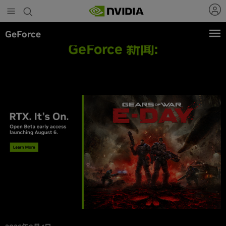
Skip
to
main
GeForce
content
GeForce 新闻: