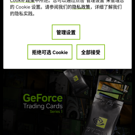
Cookie 政策
中所述。您可以通过点击“管理设置”来管理您
NVIDIA DLSS
GeForce RTX GPU
GeForce RTX 50 Series
NVIDIA RTX
精选故事
的 Cookie 设置。请参阅我们的
隐私政策
，详细了解我们
的隐私实践。
我们与开发商 The Coalition 达成技术合作，将保障 GeForce
RTX 玩家在 8 月 6 日开启的抢先体验公测版和正式版游戏中，尽
管理设置
享出色 PC 体验。
阅读更多
拒绝可选 Cookie
全部接受