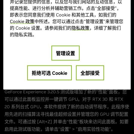
并记录您提供的信息，以及您与我们网站的互动信息，以
GeForce Experience 3.20.5 版本新增功能
提高性能、进行分析并辅助营销工作。点击“全部接受”，
即表示您同意我们使用 Cookie 和其他工具，如我们的
改进了游戏浮窗
Cookie 政策
中所述。您可以通过点击“管理设置”来管理您
的 Cookie 设置。请参阅我们的
隐私政策
，详细了解我们
的隐私实践。
GeForce Experience 3.20.5 测试版现已在游戏浮窗中增加了新
的性能监控指标。除了 FPS 之外，性能监控指标现在会显示详
细的性能统计数据、温度和延迟指标。按 [Alt+R] 可切换这些
管理设置
指标的显示。如要启用此测试版功能，请单击"设置" > "启用实
验性功能"。
拒绝可选 Cookie
全部接受
新的性能面板和一键式自动 GPU 调节
GeForce Experience 3.20.5 测试版增加了新的“性能”面板，您
可以通过此面板监控并一键调节 GPU。对于 RTX 30 和 RTX
20 系列台式 GPU，本软件提供了新的自动调节程序，此程序使
用先进的扫描算法寻找最佳超频设置并管理您的 GPU 调节配置
文件。可通过按 [Alt+Z] 并单击“性能”板块来访问此面板。如要
启用此测试版功能，请单击"设置" > "启用实验性功能"。