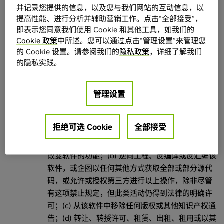
并记录您提供的信息，以及您与我们网站的互动信息，以
利，以按照相关印刷资料所述的方式及目的加载、安装、
提高性能、进行分析并辅助营销工作。点击“全部接受”，
运行和使用该软件的可执行格式，但须遵守以下限制规
即表示您同意我们使用 Cookie 和其他工具，如我们的
定：
Cookie 政策
中所述。您可以通过点击“管理设置”来管理您
的 Cookie 设置。请参阅我们的
隐私政策
，详细了解我们
2.1.1 权利。客户可以在客户系统上安装和使用该软
的隐私实践。
件的一份副本，并且除非用于制作一份软件备份，
否则客户不得以其他方式复制该软件。该软件不得
管理设置
同时在不同的计算机上共享或使用。
2.1.2 限制。除非本协议中明确规定，否则客户不
拒绝可选 Cookie
全部接受
得：(a) 复制（加载或安装过程中除外）或修改该软
件，包括但不限于添加新功能或进行其他修改，以
改变软件的功能；(b) 逆向工程、反编译或反汇编该
软件，或企图以任何其他方式获取全部或部分源代
码，或允许或授权第三方进行以上操作，除非尽管
有这项禁止规定，但此类活动仍得到法律的明确许
可；(c) 从该软件中移除任何版权或其他知识产权通
告；(d) 转让、转授许可、租赁、出租、租用或以其