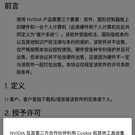
前言
使用 NVIDIA 产品需要三个要素：软件、图形控制器板上
的硬件和一台个人计算机（此类硬件和个人计算机在此共
同定义为“客户系统”）。该软件受版权法、国际版权条约
以及其他知识产权法律与条约的保护。该软件并不出售，
仅严格按照本协议授权使用。硬件受各种专利保护并且可
出售，但本协议并不包含硬件出售，这是因为硬件不一定
与该软件一起打包出售。本协议仅规定该软件的许可条款
和条件。
1. 定义
1.1 客户。客户是指下载和/或安装该软件的实体或个人。
2. 授予许可
2.1 授予的权利和限制。在客户遵循本协议条款的前提
NVIDIA 及其第三方合作伙伴利用 Cookie 和其他工具收集
下，NVIDIA 特此授予单个客户非独占性、不可转让的权