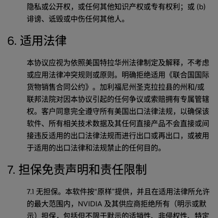
隐私或公开权，或任何其他知识产权或专有权利；或 (b)
诽谤、诋毁或中伤任何其他人。
6. 适用法律
本协议应视为依照美国特拉华州法律制定及解释，不考虑
或应用法律冲突规则或原则。明确拒绝适用《联合国国际
货物销售合同公约》。加利福尼州圣克拉拉县的州和/或
联邦法院对因本协议引起的任何争议或索赔拥有专属管辖
权。客户同意完全遵守所有美国出口法律法规，以确保该
软件、所有相关技术数据及其任何直接产品不会直接或间
接违反适用的出口法律法规而进行出口或再出口，或被用
于适用的出口法律和法规禁止的任何目的。
7. 担保免责声明和责任限制
7.1 无担保。本软件按“原样”提供，并且在适用法律所允许
的最大范围内，NVIDIA 及其供应商拒绝所有（明示或默
示）担保，包括但不限于默示的适销性、非侵权性、特定