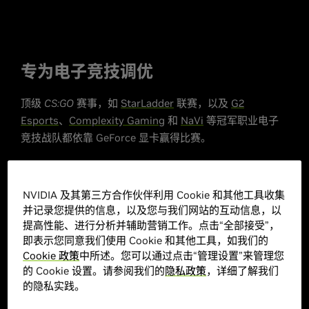
专为电子竞技调优
顶级
CS:GO
赛事，如
StarLadder
联赛，以及
G2
Esports
、
Complexity Gaming
和
NaVi
等冠军职业电子
竞技战队都依靠 GeForce 显卡赢得比赛。
STARLADDER 的官方图形平台
NVIDIA 及其第三方合作伙伴利用 Cookie 和其他工具收集
并记录您提供的信息，以及您与我们网站的互动信息，以
提高性能、进行分析并辅助营销工作。点击“全部接受”，
即表示您同意我们使用 Cookie 和其他工具，如我们的
Cookie 政策
中所述。您可以通过点击“管理设置”来管理您
的 Cookie 设置。请参阅我们的
隐私政策
，详细了解我们
的隐私实践。