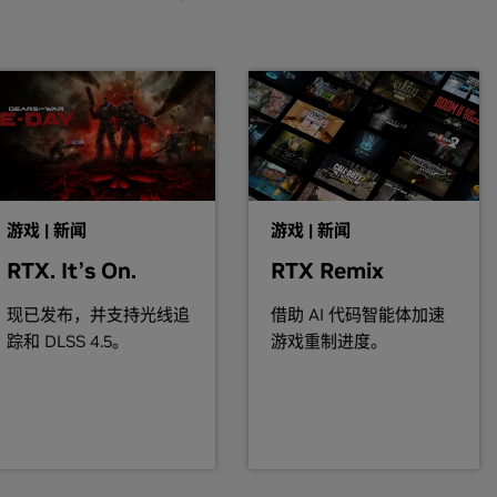
,
GeForce
GTX 960
 GTX 9xx 主板上可靠地从暂停中恢复。
ooks)
本以其原生压缩包管理格式提供自己的 NVIDIA Linux 图形驱动程
70M,
GeForce
GTX 965M,
GeForce
GTX 960M,
GeForce
GTX 95
类驱动程序而非 NVIDIA 的官方压缩包。
ooks)
之前应该阅读 SuSE NVIDIA
安装程序指南
。
70M,
GeForce
GTX 860M,
GeForce
GTX 850M,
GeForce
840M,
G
游戏 | 新闻
游戏 | 新闻
包含驱动程序压缩包的文件夹，通过将下列内容作为根目录来运行，安装驱动
RTX. It’s On.
RTX Remix
ooks)
现已发布，并支持光线追
借助 AI 代码智能体加速
70M,
GeForce
GTX 765M,
GeForce
GTX 760M,
GeForce
GT 755M
件。选择更新，或手动编辑 X 配置文件以采用 NVIDIA X 驱动程序，或
踪和 DLSS 4.5。
游戏重制进度。
T 735M,
GeForce
GT 730M,
GeForce
GT 720M,
GeForce
710M
品清单，以标明特定驱动程序版本支持哪些 GPU。 有些产品虽然采用
些配备了可切换 (混合型) 或优驰显卡的笔记本和一体台式机产品。如
80,
GeForce
GTX 770,
GeForce
GTX 760,
GeForce
GTX 760 Ti (O
件设计会因制造商的不同而有所差异，因此请咨询系统制造商以便确
GT 740,
GeForce
GT 730,
GeForce
GT 720,
GeForce
GT 710,
GeFo
ADME