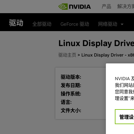
Skip
产品
解决方
to
main
content
驱动
全部驱动
GeForce 驱动
网络驱动
Linux Display Drive
驱动主页
> Linux Display Driver - x8
346.59
驱动版本:
NVIDI
Tue Apr 07, 
我们网站
发布日期:
您同意我们
Linux 32-bit
操作系统:
理设置”来
Chinese (Si
语言:
41.37 MB
文件大小:
管理设