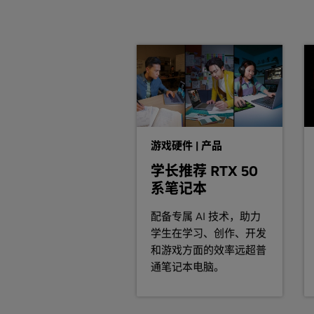
GeForce
900 Series
此版本的已知问题：
GeForce
GTX 980,
GeForce
GTX 970
* 在某些配置中可能无法在 GeForce
GeForce
900M Series (Noteb
需要注意的是，许多 Linux 分发版
GeForce
GTX 980M,
GeForce
GTX 9
的其余构架互动，用户可能更愿意使用此
GeForce
920M
GeForce
800M Series (Noteb
还要注意的是，SuSE 用户在下载驱动程序
GeForce
GTX 880M,
GeForce
GTX 8
游戏硬件 | 产品
GeForce
安装说明：一旦下载完驱动程序，就换到
810M
学长推荐 RTX 50
Linux-x86-346.59-pkg1.run
GeForce
700M Series (Noteb
系笔记本
GeForce
GTX 780M,
GeForce
GTX 7
最后一个安装步骤会提升是否更新 X 配置文
配备专属 AI 技术，助力
745M,
GeForce
GT 740M,
GeForce
G
学生在学习、创作、开发
请注意，我们提供了支持的 GPU 产
和游戏方面的效率远超普
GeForce
700 Series
伟达 Linux 驱动程序，尤其是那
通笔记本电脑。
GeForce
GTX 780 Ti,
GeForce
GTX 7
切换显卡或优驰技术将不起作用。 硬
GTX 750,
GeForce
GTX 745,
GeForce
如需了解更多详细说明，敬请参阅
RE