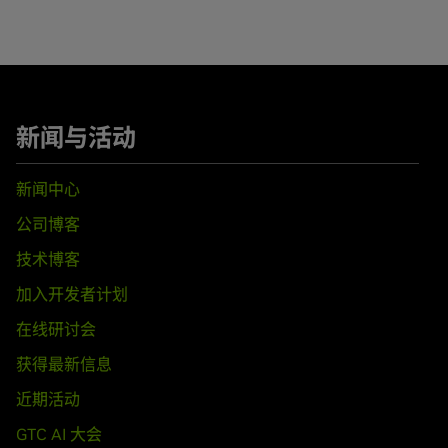
,
GeForce
GTX 670,
GeForce
GTX 660 Ti,
GeForce
GTX 660,
GeF
论坛，网址为
https://devtalk.nvidia.com/default/board/98/linux/
rce
GTX 645,
GeForce
GT 645,
GeForce
GT 640,
GeForce
GT 630
ooks)
新闻与活动
680M,
GeForce
GTX 675MX,
GeForce
GTX 675M,
GeForce
GTX 6
rce
GT 645M,
GeForce
GT 640M,
GeForce
GT 640M LE,
GeForce
新闻中心
M,
GeForce
610M
公司博客
技术博客
,
GeForce
GTX 570,
GeForce
GTX 560 Ti,
GeForce
GTX 560 SE,
G
5,
GeForce
GT 530,
GeForce
GT 520,
GeForce
510
加入开发者计划
在线研讨会
ooks)
70M,
GeForce
GTX 560M,
GeForce
GT 555M,
GeForce
GT 550M,
获得最新信息
近期活动
GTC AI 大会