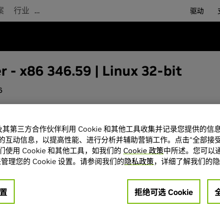
案
行业
…
驱动
r - x86 346.59 | Linux 32-bit
6
单击“下载”按钮，即表示您确认已阅读并同意
A 及其第三方合作伙伴利用 Cookie 和其他工具收集并记录您提供的
户使用许可
。 单击“下载”按钮后，驱动程序
2015
的互动信息，以提高性能、进行分析并辅助营销工作。点击“全部接受
NVIDIA 建议用户更新到最新的驱动版本。
使用 Cookie 和其他工具，如我们的
Cookie 政策
中所述。您可以通
管理您的 Cookie 设置。请参阅我们的
隐私政策
，详细了解我们的隐
mplified)
置
拒绝可选 Cookie