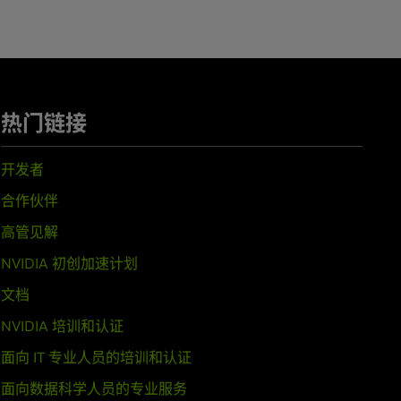
orce
GTX 650 Ti BOOST,
GeForce
,
GeForce
GT 620,
GeForce
GT 610,
热门链接
70MX,
GeForce
GTX 670M,
GeForce
GT 635M,
GeForce
GT 630M,
开发者
合作伙伴
高管见解
eForce
GTX 560,
GeForce
GTX 555,
NVIDIA 初创加速计划
文档
GeForce
GT 540M,
GeForce
GT
NVIDIA 培训和认证
面向 IT 专业人员的培训和认证
面向数据科学人员的专业服务