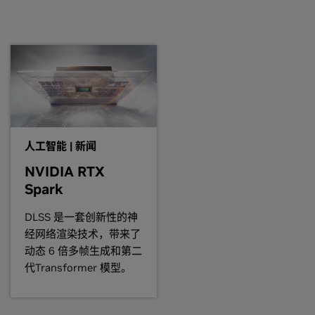
序压缩包。这样能够更好地与这些分发版本
0M,
GeForce
940M,
GeForce
930M,
eForce
830M,
GeForce
820M,
人工智能 | 新闻
程序。 sh ./NVIDIA-
NVIDIA RTX
Spark
,
GeForce
GT 750M,
GeForce
GT
者运行 nvidia-xconfig
DLSS 是一套创新性的神
经网络渲染技术，带来了
了支持的 GPU，但还是有可能不兼容英
动态 6 倍多帧生成和第二
果无法关闭硬件中的集成显卡的话，那么可
代Transformer 模型。
EM),
GeForce
GTX 750 Ti,
GeForce
定是否兼容特定系统。
rce
GT 705