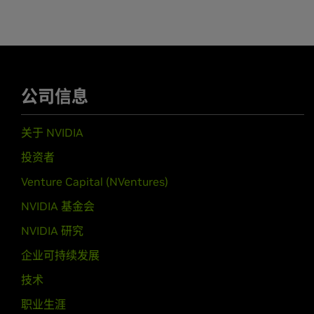
GeForce
600 Series
GeForce
GTX 690,
GeForce
GTX 680
如需了解详细信息，敬请访问我们的
GTX 650 Ti,
GeForce
GTX 650,
GeFo
GeForce
605
GeForce
600M Series (Noteb
公司信息
GeForce
GTX 680MX,
GeForce
GTX 
GTX 660M,
GeForce
GT 650M,
GeFo
关于 NVIDIA
GeForce
GT 625M,
GeForce
GT 620
投资者
GeForce
500 Series
Venture Capital (NVentures)
GeForce
GTX 590,
GeForce
GTX 580
GeForce
GTX 550 Ti,
GeForce
GT 54
NVIDIA 基金会
NVIDIA 研究
GeForce
500M Series (Noteb
GeForce
GTX 580M,
GeForce
GTX 5
企业可持续发展
525M,
GeForce
GT 520M
技术
GeForce
400 Series
职业生涯