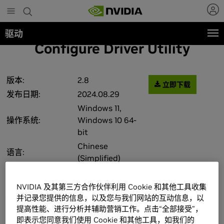
Skip
to
main
驱动
content
Configure Driver Utility
版本:
2.8
立即下载
发布日期:
2024.08.29
Windows 11,
操作系统:
Windows 10 64-
bit
Chinese
语言:
(Simplified)
文件大小
0.85 MB
NVIDIA 及其第三方合作伙伴利用 Cookie 和其他工具收集
See the
README
for more detailed
并记录您提供的信息，以及您与我们网站的互动信息，以
instructions.
提高性能、进行分析并辅助营销工作。点击“全部接受”，
即表示您同意我们使用 Cookie 和其他工具，如我们的