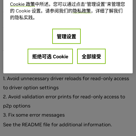
Cookie 政策
中所述。您可以通过点击“管理设置”来管理您
的 Cookie 设置。请参阅我们的
隐私政策
，详细了解我们
的隐私实践。
发布重点
管理设置
Adds config option for DirectX Swapgroup: “Disable
拒绝可选 Cookie
全部接受
DirectX Swapgroup PrePresentWait”
Miscellaneous bug fixes:
Avoid unnecessary driver reloads for read-only access
to driver option settings
Avoid validation error prints for read-only access to
p2p options
Fix some error messages
See the README file for additional information.