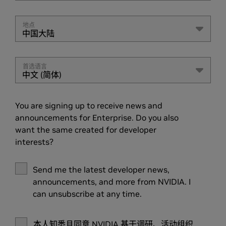
地点
中国大陆
首选语言
中文 (简体)
You are signing up to receive news and
announcements for Enterprise. Do you also
want the same created for developer
interests?
Send me the latest developer news,
announcements, and more from NVIDIA. I
can unsubscribe at any time.
本人知悉且同意 NVIDIA
基于调研、活动组织