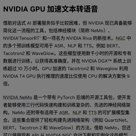
NVIDIA GPU 加速文本转语音
借助对话式 AI 部署服务似乎比较困难，但 NVIDIA 现已具备能够
简化这一流程的工具，包括神经模块（简称 NeMo）、
NVIDIA
TensorRT
和一项名为 NVIDIA Riva 的新技术。
NGC
中
®
™
的多个预训练模型可用于 ASR、NLP 和 TTS，例如 BERT、
Tacotron2 和 WaveGlow。这些模型使用数千小时的开源和专有
数据进行训练，以获得高准确度，并在 NVIDIA DGX™ 系统上训
练超过 10 万小时。GPU 加速的 Tacotron2 和 Waveglow 利用
NVIDIA T4 GPU 执行推理的速度比仅使用 CPU 的解决方案快 9
倍。
NVIDIA NeMo
是一个带有 PyTorch 后端的开源工具包，使开发
者能够使用三行代码快速构建和训练复杂的、先进的神经网络架
构。NeMo 还附带有适用于
ASR
、
NLP
和
TTS
的可扩展模型集
合。这些集合提供了轻松构建先进网络架构（例如 QuartzNet、
BERT、Tacotron 2 和 WaveGlow）的方法。借助 NeMo，您还
可以使用现有 API 从
NVIDIA NGC
自动下载和实例化这些模型，