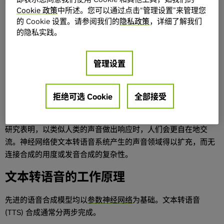
可以模拟真实对话，无需人工操作员。
Cookie 政策
中所述。您可以通过点击“管理设置”来管理您
的 Cookie 设置。请参阅我们的
隐私政策
，详细了解我们
的隐私实践。
管理设置
拒绝可选 Cookie
全部接受
研究表明，以类似人类的声音做出响应时，人们会更自在地交
流。神经网络使文本转语音系统产生的声音领域得以扩充，而无
连接合成的用度或发音合成的复杂性。
文本转语音的工作原理
先进的语音合成模型均以
参数神经网络
为基础。文本转语音
(TTS) 合成通常分两步完成。