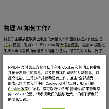
物理 AI 如何工作？
将基于主要从互联网上收集的大量文本和图像数据来训练
生成
式 AI
模型，例如 GPT 和 Llama 等
大语言模型
。这些 AI 模型在
生成人类语言和抽象概念方面能力惊人，但它们对物理世界了
解有限，并受其规则约束。
由于物理 AI 能够理解我们居住的三维世界的空间关系和物理行
NVIDIA 及其第三方合作伙伴利用 Cookie 和其他工具收集
并记录您提供的信息，以及您与我们网站的互动信息，以
为，因而扩展了当前的生成式 AI。它通过在 AI 训练过程中提供
提高性能、进行分析并辅助营销工作。点击“全部接受”，
其他数据来实现上述理解，这些数据包含与现实世界的空间关
即表示您同意我们使用 Cookie 和其他工具，如我们的
系和物理规则有关的信息。
Cookie 政策
中所述。您可以通过点击“管理设置”来管理您
的 Cookie 设置。请参阅我们的
隐私政策
，详细了解我们
3D 训练数据由高度精确的计算机模拟
生成
，后者既充当数据
的隐私实践。
源，也作为 AI 训练场。