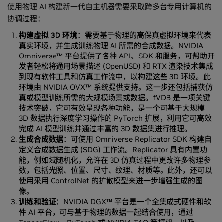
使用物理 AI 构建新一代自主机器需要采取跨多台专用计算机的
协调过程：
构建虚拟 3D 环境
：需要基于物理的高保真虚拟环境来代表
真实环境，并生成训练物理 AI 所需的合成数据。NVIDIA
Omniverse™ 平台提供了各种 API、SDK 和服务，可帮助开
发者轻松将通用场景描述 (OpenUSD) 和 RTX 渲染技术集成
到现有软件工具和仿真工作流中，以构建这些 3D 环境。此
环境由 NVIDIA OVX™ 系统提供支持。这一步还包括捕获仿
真或模型训练所需的大规模场景或数据。fVDB 是一项关键
技术突破，它可有效呈现各种功能，是一个可基于大规模
3D 数据执行深度学习操作的 PyTorch 扩展，利用它可高效
完成 AI 模型训练并通过丰富的 3D 数据集进行推理。
生成合成数据
：可使用 Omniverse Replicator SDK 构建自
定义合成数据生成 (SDG) 工作流。Replicator 具有内置功
能，例如域随机化，允许在 3D 仿真过程中更改许多物理参
数，包括光照、位置、尺寸、纹理、材质等。此外，还可以
使用采用 ControlNet 的扩散模型来进一步增强生成的图
像。
训练和验证
：NVIDIA DGX™ 平台是一个全集成式硬件和软
件 AI 平台，可与基于物理的数据一起结合使用，通过