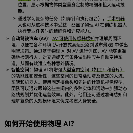
位置，展示根据物体类型量身定制的精细和粗大运动技
能。
通过学习复杂的任务（如穿针和执行缝合），
手术机器
人
也可从这种技术中受益，凸显了物理 AI 在训练机器人
执行专业任务时的精确性和适应能力。
自动驾驶汽车 (AV)
：
AV 可使用传感器感知
并理解周围环
境，以便在各种环境 (从开放式高速公路到城市景观) 中做出
明智决策。通过基于物理 AI 对 AV 进行训练，AV 能够更准
确地检测行人，对交通或天气条件做出响应并自动变换车
道，从而有效适应各种意外情况。
智能空间：
物理 AI 将增强
大型室内空间（如工厂和仓库）
的功能性和安全性，这些空间的日常活动涉及稳定的人流、
车辆和机器人。使用固定摄像头和先进的计算机视觉模型，
团队可以通过跟踪这些空间内的多种实体和活动来加强动态
路线规划并优化运营效率。此外，他们还可通过准确感知和
理解复杂的大规模环境来优先考虑人身安全。
如何开始使用物理 AI？