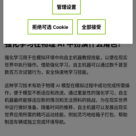
基于物理的数据生成始于某个空间 (例如工厂) 的
数字孪生
。然
管理设置
后在这个虚拟空间中添加传感器和自主机器 (如
机器人
)。接着
执行模拟以模仿现实世界场景，传感器会捕捉各种交互，如刚
体动力学 (例如运动和碰撞) 或光在环境中的交互作用。
拒绝可选 Cookie
全部接受
强化学习在物理 AI 中扮演什么角色？
强化学习用于在模拟环境中向自主机器教授技能，以便在现实
世界中执行操作。借助强化学习，自主机器可以通过数千甚至
数百万次试错行为，安全快速地学习技能。
这种学习技术有助于物理 AI 模型在模拟过程中成功完成所需操
作，便于模型不断适应和改进。通过重复性的强化学习，自主
机器最终能够适应新的情况和无法预料的挑战，为在现实世界
中运行做好准备。随着时间的推移，自主机器可以发展出现实
世界应用所需的精巧运动技能，例如灵巧地给箱子打包、帮助
制造车辆或独立完成环境导航。