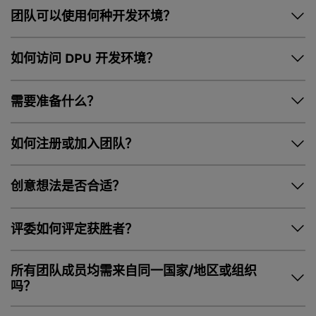
DPU 虚拟黑客松将通过微软 Teams 平台进行沟通。
团队可以使用何种开发环境？
CUDA®
能够使开发者构建 GPU 加速应用程序一样。
DOCA 能够提供高度灵活的环境来开发容器化应用程序和服
每个团队均可以使用自己的开发环境，也可以向 NVIDIA 申请预
如何访问 DPU 开发环境？
务，并为开发者提供一个全面的开放式平台，用于构建运行于
配置 DPU 开发环境。
NVIDIA BlueField 系列产品之上的软件定义、硬件加速的网
在活动开始前几天，我们将会联系您的团队，并提供连接详情
络、存储、安全和管理应用程序。有关 DOCA 的预发布信息及
需要准备什么？
和登录信息，以便访问您团队的专用开发环境。您将可以使用
如何获取 BlueField 相关文档，请参阅
DOCA 软件框架页面
。
SSH 将笔记本电脑直接连接到 DPU 操作系统及其托管服务器。
带上您的团队 (每个团队最少 2 人，最多 5 人) 的创意想法和出
如何注册或加入团队？
色能力，利用 DPU 及其硬件加速功能，开发 AI 或基于网络的
应用程序！
注册一个团队 (每个团队最少 2 人，最多 5 人)。如果您没有团
创意想法是否合适？
队，请联系
yancui@nvidia.com
，我们会尝试将您与他人配
对，组成一个团队。我们建议参赛者先开始组建团队，然后再
本比赛接受任何在 NVIDIA BlueField 上运行和/或利用其硬件加
陈志辉
评委如何评定获胜者？
报名参赛。
速的解决方案。
请团队队长在此页面上提交表单。然后，团队队长将会收到一
评委将评估使用 DPU 的创新水平和愿景，以及创意想法的执行
NVIDIA 中国区 DPU 方案架构师
所有团队成员均需来自同一国家/地区或组织
封确认电子邮件，其中包含团队其他人的注册链接。团队注册
情况。详细裁定标准，请查看团队队长注册时的条款和条件的
吗？
完毕后，您仍可重新提交表单并指明您要修改先前的注册内
附件 A。
容，以便修改您的申请。参赛委员会负责评估参赛项目，并决