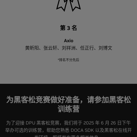
Ariel Kit
宋庆春
NVIDIA 产品管理总监
NVIDIA 网络亚太区高级总监
第 3 名
Axio
黄昕阳、张云轩、刘祥洲、任正行、刘博文
*排名不分先后
为黑客松竞赛做好准备，请参加黑客松
训练营
为了迎接 DPU 黑客松竞赛，我们将于 2025 年 6 月 26 日下午
举办可选的训练营，帮助您熟悉 DOCA SDK 以及黑客松在线开