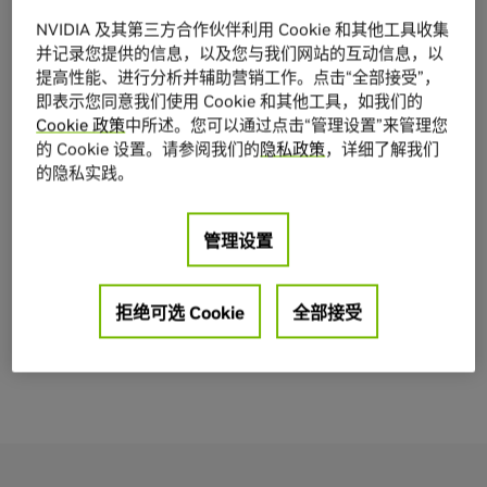
NVIDIA 及其第三方合作伙伴利用 Cookie 和其他工具收集
并记录您提供的信息，以及您与我们网站的互动信息，以
提高性能、进行分析并辅助营销工作。点击“全部接受”，
即表示您同意我们使用 Cookie 和其他工具，如我们的
Cookie 政策
中所述。您可以通过点击“管理设置”来管理您
DPU 黑客松面向所有人员免费开放
的 Cookie 设置。请参阅我们的
隐私政策
，详细了解我们
的隐私实践。
无论您是经验丰富的研究人员、新手开发者、来自独立软件供
应商 (ISV) 或云服务提供商的开发者，只要您热爱技术，我们都
管理设置
诚邀您参加，且无需任何费用。我们将一起学习和培养 DPU 实
用技能，集思广益基于 DOCA 的开发项目。在整个活动期间，
我们将为您提供所需的支持和工具，帮助您学习 DOCA 软件框
拒绝可选 Cookie
全部接受
架的基础知识，以及如何使用 DOCA SDK 和工具开发 DPU 加
速的云应用程序。