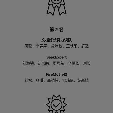
第 2 名
文档好长努力读队
周聪、李竞翔、黄炜权、王轶阳、舒适
SeekExpert
刘瀚骋、刘崇鹏、周号益、李建欣、刘阳
FireMoth42
刘松、张琳、高铠炜、雷玮琛、苑新婧