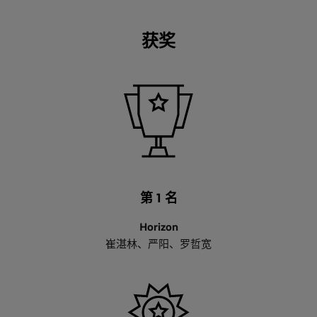
获奖
第 1 名
Horizon
Dror Goldenberg
赖俊杰
崔湛林、严阳、罗哲宽
NVIDIA 软件架构高级副总裁
NVIDIA 工程和解决方案副总裁