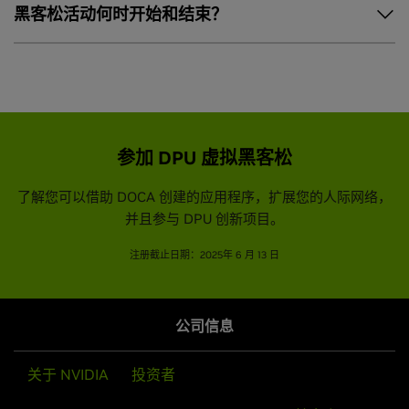
团队可以由来自中国境内不同地区和组织的人员组成。
黑客松活动何时开始和结束？
定哪些创意进入黑客松比赛。
报名开始日期为 2025 年 5 月 22 日，报名截止日期为 2025 年
6 月 13 日。选定的团队将于 2025 年 6 月 20 日之前公布。
DPU 虚拟黑客松活动将于 6 月 28 日 (星期六) 上午 9:00 (北京
时间) 开始，并将于 6 月 30 日 (星期一) 上午 9:00 (北京时间)
参加 DPU 虚拟黑客松
结束，随后进入评奖环节。
了解您可以借助 DOCA 创建的应用程序，扩展您的人际网络，
如需进一步了解，您可以发送电子邮件至
并且参与 DPU 创新项目。
yancui@nvidia.com
。
注册截止日期：2025年 6 月 13 日
公司信息
关于 NVIDIA
投资者