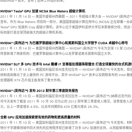
Maximus™ 技术，宣布了这种工作站的到来。
NVIDIA® Tesla® GPU 加速 NCSA Blue Waters 超级计算机
2011 年 11 月 14 日 — 美国华盛顿州西雅图 — 2011 年超级计算大会 — NVIDIA® (英伟达
宣布，作为 Blue Waters 项目的一部分，美国国家超级计算应用中心 (NCSA) 正在部署一台由N
Tesla® GPU 加速的 Cray 超级计算机。该中心位于美国伊利诺伊大学厄本那香槟分校，而
标则是打造全球顶级强大的超级计算机系统。
NVIDIA® (英伟达™) 为巴塞罗那超级计算中心和莫斯科国立大学授予 CUDA 卓越中心称号
2011 年 11 月 14 日 — 美国华盛顿州西雅图 — NVIDIA® (英伟达™) 今天为全球 13 家 CU
阵营新增了两家机构：巴塞罗那超级计算中心以及罗蒙诺索夫莫斯科国立大学。
NVIDIA® SLI® 多 GPU 技术与 Intel 酷睿 i7 至尊版处理器珠联璧合 打造全球最快的台式机
2011 年 11 月 14 日 — 美国加利福尼亚州圣克拉拉市 — NVIDIA® (英伟达™) 今天宣布，
统制造商推出了史上最快的 PC 游戏平台，其中 NVIDIA® SLI® 技术以及刚刚发布的 Intel 酷睿
处理器和 X79 芯片组主板发挥了重大作用。
NVIDIA® (英伟达™) 发布 2012 财年第三季度财务报告
2011 年 11 月 10 日 — 美国加利福尼亚州圣克拉拉市 — NVIDIA® (英伟达™) (纳斯达克代码: 
司今天发布了截至 2011 年 10 月 30 日为止的 2012 财年第三季度收入情况，该季度收入达1
元，比上一季度增长 4.9%，比去年同期的8.439 亿美元增长 26.3%。
全新 GPU 应用加速探索更有效的药物和更高质量的材料
2011 年 11 月 10 日 — 美国加利福尼亚州圣克拉拉市 — NVIDIA® (英伟达™) 今天宣布，
物分子学建模领域中四大领先的应用程序现已新增了对多 GPU 加速的支持，从而能够将模