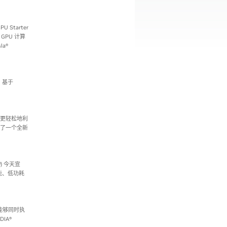
 Starter
GPU 计算
la®
布，基于
能够更轻松地利
天发布了一个全新
™) 今天宣
能、低功耗
站能够同时执
IA®