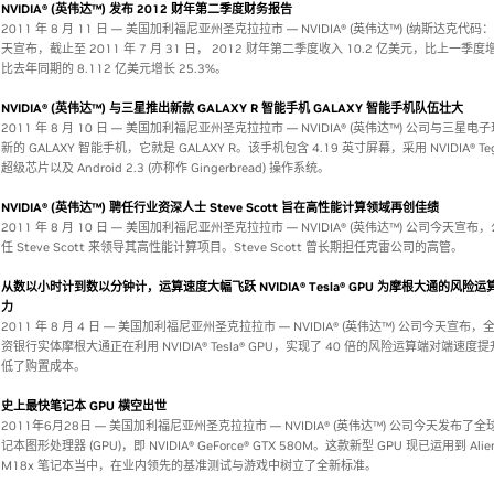
NVIDIA® (英伟达™) 发布 2012 财年第二季度财务报告
2011 年 8 月 11 日 — 美国加利福尼亚州圣克拉拉市 — NVIDIA® (英伟达™) (纳斯达克代码：
天宣布，截止至 2011 年 7 月 31 日， 2012 财年第二季度收入 10.2 亿美元，比上一季度增
比去年同期的 8.112 亿美元增长 25.3%。
NVIDIA® (英伟达™) 与三星推出新款 GALAXY R 智能手机 GALAXY 智能手机队伍壮大
2011 年 8 月 10 日 — 美国加利福尼亚州圣克拉拉市 — NVIDIA® (英伟达™) 公司与三星
新的 GALAXY 智能手机，它就是 GALAXY R。该手机包含 4.19 英寸屏幕，采用 NVIDIA® Teg
超级芯片以及 Android 2.3 (亦称作 Gingerbread) 操作系统。
NVIDIA® (英伟达™) 聘任行业资深人士 Steve Scott 旨在高性能计算领域再创佳绩
2011 年 8 月 10 日 — 美国加利福尼亚州圣克拉拉市 — NVIDIA® (英伟达™) 公司今天宣
任 Steve Scott 来领导其高性能计算项目。Steve Scott 曾长期担任克雷公司的高管。
从数以小时计到数以分钟计，运算速度大幅飞跃 NVIDIA® Tesla® GPU 为摩根大通的风险
力
2011 年 8 月 4 日 — 美国加利福尼亚州圣克拉拉市 — NVIDIA® (英伟达™) 公司今天宣布
资银行实体摩根大通正在利用 NVIDIA® Tesla® GPU，实现了 40 倍的风险运算端对端速度
低了购置成本。
史上最快笔记本 GPU 横空出世
2011年6月28日 — 美国加利福尼亚州圣克拉拉市 — NVIDIA® (英伟达™) 公司今天发布了
记本图形处理器 (GPU)，即 NVIDIA® GeForce® GTX 580M。这款新型 GPU 现已运用到 Alie
M18x 笔记本当中，在业内领先的基准测试与游戏中树立了全新标准。