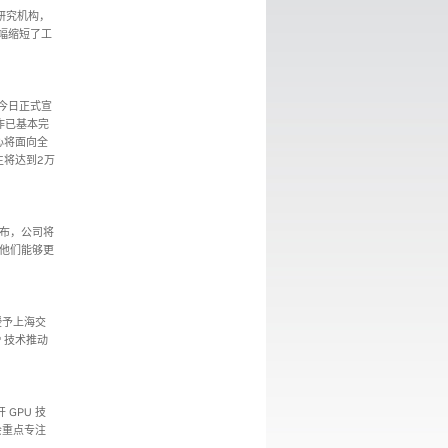
组研究机构，
群大幅缩短了工
)于今日正式宣
作已基本完
心将面向全
生将达到2万
天宣布，公司将
让他们能够更
天授予上海交
A® 技术推动
 GPU 技
会重点专注