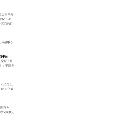
™) 公司今天
VIDIA®
这一项目的目
DA 卓越中心
游戏平台
现在全球的系
 i7 至尊版
NVDA) 公
0.7 亿美
材料科学与生
拟时间从数天