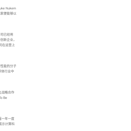
e Nukem
，玩家便能够以
该公司已经用
的创新企业，
公司在运营上
高性能的分子
导体行业中
建立战略合作
o Be
三届一年一度
在展示计算科