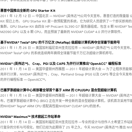
科学、学术以及商业等领域中基于 GPU 计算的最新进展与研究项目。
惠普中国推出全新的 GPU Starter Kit
2011 年 12 月 12 日 — 中国北京 — NVIDIA® (英伟达™)公司今天宣布，惠普打造的限量版 GPU
Kit 现已上市。 GPU Starter Kit 是一款预配置的系统，它为研究人员提供了一个即买即用的 
集群。GPU Starter Kit 由四台 HP ProLiant SL390 G7 服务器组成，包含 8 颗 NVIDIA® Tes
M2090 GPU 以及 8 颗 CPU，而且预装了最新的 NVIDIA® CUDA® 4.0 并行计算软件。
基于NVIDIA® Tesla® GPU 的千万亿次 (Petaflop) 级超级计算机再夺全球最节能称号
2011 年 11 月 26 日 — 美国加利福尼亚州圣克拉拉市 — NVIDIA® (英伟达™) 公司今天宣
NVIDIA® Tesla® GPU 的系统连续两年摘得全球最节能千万亿次超级计算机称号。
NVIDIA® (英伟达™)、 Cray、PGI 以及 CAPS 为并行计算推出“OpenACC” 编程标准
2011 年 11 月 14 日 — 美国华盛顿州西雅图 — 2011 年超级计算大会 — 为了让程序员
用并行计算，NVIDIA® (英伟达™) 、Cray、Portland Group (PGI) 以及 CAPS 等企业今
的并行编程标准 — OpenACC™。
巴塞罗那超级计算中心将部署全球首个基于 ARM 的 CPU/GPU 混合型超级计算机
2011 年 11 月 14 日 — 美国华盛顿州西雅图 — 2011 年超级计算大会 — NVIDIA® (英伟达
布，巴塞罗那超级计算中心 (BSC) 正在开发一种全新的混合型超级计算机，该机首次采用节
的NVIDIA® Tegra® ARM CPU 搭配高性能NVIDIA® CUDA® GPU的技术。
NVIDIA® Maximus™ 技术掀起工作站革命
2011 年 11 月 14 日 — 美国加利福尼亚州圣克拉拉市 —专业的设计与创作人士希望工作
行复杂的分析与可视化，他们已经为此期待了 25 年之久，今天 NVIDIA® (英伟达™) 推出 NVID