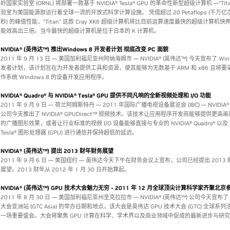
岭国家实验室 (ORNL) 将部署一款基于 NVIDIA® Tesla® GPU 的革命性新型超级计算机 —“Tit
验室为美国能源部运行着全球一流的开放式科学计算设施。 凭借超过 20 Petaflops (千万亿
秒) 的峰值性能，“Titan” 这款 Cray XK6 超级计算机将比目前运算速度最快的超级计算机
能效高出三倍。当今最快的超级计算机是位于日本的 K 计算机。
NVIDIA® (英伟达™) 推出Windows 8 开发者计划 彻底改变 PC 面貌
2011 年 9 月 13 日 — 美国加利福尼亚州阿纳海姆市 — NVIDIA® (英伟达™) 今天宣布了 Wind
发者计划，该计划旨在为开发者提供工具和资源，使其能够为无数基于 ARM 和 x86 且将要
作系统 Windows 8 的设备开发应用程序。
NVIDIA® Quadro® 与 NVIDIA® Tesla® GPU 提供不同凡响的全新视频处理和 I/O 功能
2011 年 9 月 9 日 — 荷兰阿姆斯特丹 — 2011 年国际广播电视设备展览会 (IBC) — NVIDIA®
公司今天推出了 NVIDIA® GPUDirect™ 视频技术。该技术让应用程序开发商能够提供更高
的广播图形效果，或者让行业标准的视频 I/O 设备能够直接与专业的 NVIDIA® Quadro® 以及 NV
Tesla® 图形处理器 (GPU) 进行通信并保持超低的延迟。
NVIDIA® (英伟达™) 提出 2013 财年财务展望
2011 年 9 月 6 日 — 美国纽约 — 英伟达今天下午在财务会议上宣布，公司已经提出 2013
展望。2013 财年从 2012 年 1 月 30 日开始算起。
NVIDIA® (英伟达™) GPU 技术大会魅力无穷 - 2011 年 12 月全球顶尖计算科学家齐聚北京
2011 年 8 月 30 日 — 美国加利福尼亚州圣克拉拉市 — NVIDIA® (英伟达™) 公司今天宣布了
大会亚洲站 (GTC Asia) 的举办日期和地点。该大会是英伟达 GPU 技术大会 (GTC) 全球系
一场重要盛会。大会将聚焦 GPU 计算在科学、学术界以及商业领域中促成的最新进步与研