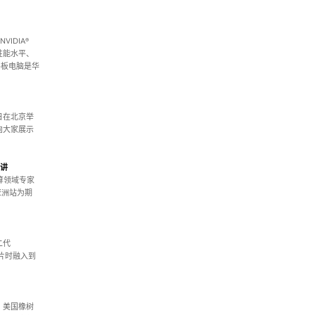
。
VIDIA®
的性能水平、
核平板电脑是华
15日在北京举
向大家展示
演讲
U计算领域专家
会亚洲站为期
二代
照片时融入到
布，美国橡树