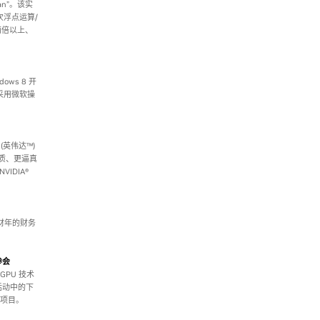
an”。该实
次浮点运算/
快两倍以上、
ows 8 开
采用微软操
 (英伟达™)
画质、更逼真
IDIA®
 财年的财务
参会
 GPU 技术
列活动中的下
究项目。