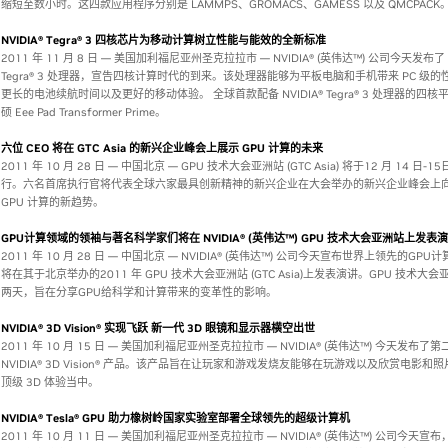
缩短至数小时。这四款应用程序分别是 LAMMPS、GROMACS、GAMESS 以及 QMCPACK
NVIDIA® Tegra® 3 四核芯片为移动计算树立性能与能效的全新标准
2011 年 11 月 8 日 — 美国加利福尼亚州圣克拉拉市 — NVIDIA® (英伟达™) 公司今天发布了 N
Tegra® 3 处理器，宣告四核计算时代的到来。该处理器能够为平板电脑和手机带来 PC 级
更长的电池续航时间以及更好的移动体验。 全球首款配备 NVIDIA® Tegra® 3 处理器的四
硕 Eee Pad Transformer Prime。
六位 CEO 将在 GTC Asia 的新兴企业峰会上展示 GPU 计算的未来
2011 年 10 月 28 日 — 中国北京 — GPU 技术大会亚洲站 (GTC Asia) 将于12 月 14 日-
行。六名首席执行官将代表全球六家最具创新精神的新兴企业在大会举办的新兴企业峰会上
GPU 计算的新趋势。
GPU计算领域的领袖与著名科学家们将在 NVIDIA® (英伟达™) GPU 技术大会亚洲站上发表
2011 年 10 月 28 日 — 中国北京 — NVIDIA® (英伟达™) 公司今天宣布世界上领先的GP
将在其于北京举办的2011 年 GPU 技术大会亚洲站 (GTC Asia)上发表演讲。GPU 技术大
两天，旨在分享GPU给科学和计算带来的变革性的影响。
NVIDIA® 3D Vision® 实现飞跃 新一代 3D 眼镜和显示器横空出世
2011 年 10 月 15 日 — 美国加利福尼亚州圣克拉拉市 — NVIDIA® (英伟达™) 今天发布了第
NVIDIA® 3D Vision® 产品。该产品旨在让玩家和游戏发烧友能够在玩游戏以及欣赏电影和
顶级 3D 体验当中。
NVIDIA® Tesla® GPU 助力橡树岭国家实验室部署全球领先的超级计算机
2011 年 10 月 11 日 — 美国加利福尼亚州圣克拉拉市 — NVIDIA® (英伟达™) 公司今天宣