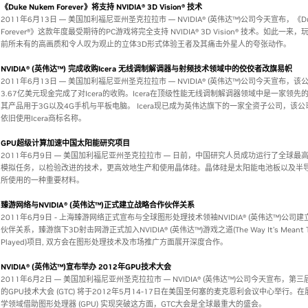
《Duke Nukem Forever》将支持 NVIDIA® 3D Vision® 技术
2011年6月13日 — 美国加利福尼亚州圣克拉拉市 — NVIDIA® (英伟达™)公司今天宣布，《Duk
Forever®》这款年度最受期待的PC游戏将完全支持 NVIDIA® 3D Vision® 技术。如此一来
前所未有的高画质和令人叹为观止的立体3D形式体验王者及其痛击外星人的夸张动作。
NVIDIA® (英伟达™) 完成收购Icera 无线调制解调器与射频技术领域中的佼佼者改旗易帜
2011年6月13日 — 美国加利福尼亚州圣克拉拉市 — NVIDIA® (英伟达™)公司今天宣布，
3.67亿美元现金完成了对Icera的收购。Icera在顶级性能无线调制解调器领域中是一家领先
其产品用于3G以及4G手机与平板电脑。 Icera现已成为英伟达旗下的一家全资子公司，该
依旧使用Icera商标名称。
GPU超级计算加速中国太阳能研究项目
2011年6月9日 — 美国加利福尼亚州圣克拉拉市 — 日前，中国研究人员成功运行了全球最
模拟任务，以检验改进的技术，更高效地生产和使用晶体硅。晶体硅是太阳能电池板以及半
所使用的一种重要材料。
臻游网络与NVIDIA® (英伟达™)正式建立战略合作伙伴关系
2011年6月9日 - 上海臻游网络正式宣布与全球图形处理技术领袖NVIDIA® (英伟达™)公司
伙伴关系，臻游旗下3D射击网游正式加入NVIDIA® (英伟达™)游戏之道(The Way It’s Meant T
Played)项目, 双方会在图形处理技术及市场推广方面展开深度合作。
NVIDIA® (英伟达™)宣布举办 2012年GPU技术大会
2011年6月2日 — 美国加利福尼亚州圣克拉拉市 — NVIDIA® (英伟达™)公司今天宣布，第
的GPU技术大会 (GTC) 将于2012年5月14-17日在美国圣何塞的麦克恩利会议中心举行。
学领域借助图形处理器 (GPU) 实现突破这方面，GTC大会是全球最重大的盛会。