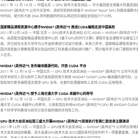
2011 年 12 月 14 日 — 中国北京 — GPU 技术大会亚洲站 — 华大基因是全球最大的基因
NVIDIA® (英伟达™) 公司今天宣布，该研究机构利用基于 NVIDIA® Tesla® GPU 的服务器
作时间，使分析大批 DNA 序列数据的时间从将近四天缩短至短短六个小时。
国家精品课程资源中心携手NVIDIA® (英伟达™) 推进CUDA编程走进中国高校
2011年12月14日 — 中国 北京 — GPU技术大会亚洲站 (GTC ASIA) — NVIDIA® (英伟达™
布，由其配合国家精品课程资源中心的《基于GPU的并行计算》课程开发及课程平台建设工
成，并已经在长安大学作为公开选修课进行试运行授课。未来几年中，国家精品课程资源中
国对高性能计算教育需求比较迫切的工科类重点院校进行推广，预计每年学习本门课程的学
人左右。
NVIDIA® (英伟达™) 发布编译器源代码，开放 CUDA 平台
2011 年 12 月14 日 — 中国北京 — GPU 技术大会亚洲站 — NVIDIA® (英伟达™) 公司今
向学术研究人员与软件工具开发商提供用于新款 NVIDIA® CUDA® LLVM 编译器的源代码，
轻松地为更多编程语言增添 GPU 支持、在替代处理器架构上支持 CUDA 应用程序。
NVIDIA® (英伟达™) 授予上海交通大学 CUDA 卓越中心的称号
2011 年 12 月 13 日 — 中国北京 — GPU 技术大会亚洲站 — NVIDIA® (英伟达™) 公司今
通大学 CUDA 卓越中心的称号，以表彰其在利用NVIDIA® (英伟达™) GPU 和 NVIDIA® CUD
各个科学学科教育与研究计划方面所做的开创性工作。
GPU 技术大会亚洲站周三盛大开幕NVIDIA® (英伟达™)首席执行官黄仁勋发表主题演讲
2011年12月13日 — 中国北京 — GPU技术大会亚洲站 — NVIDIA® (英伟达™) 公司明日将揭开
术大会亚洲站的帷幕，该大会是GPU技术大会 (GTC)国际系列活动中的下一项重要盛事。大