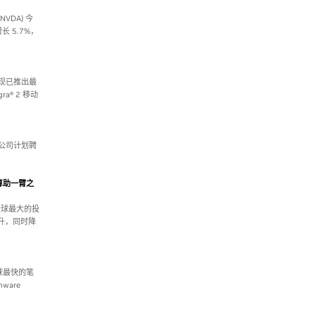
NVDA) 今
长 5.7%，
电子现已推出最
ra® 2 移动
布，公司计划聘
运算助一臂之
，全球最大的投
提升，同时降
全球最快的笔
nware