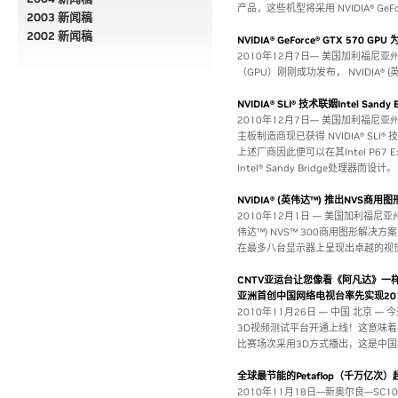
产品，这些机型将采用 NVIDIA® GeFor
2003 新闻稿
2002 新闻稿
NVIDIA® GeForce® GTX 5
2010年12月7日— 美国加利福尼亚州圣克
（GPU）刚刚成功发布， NVIDIA® (英
NVIDIA® SLI® 技术联姻Intel Sa
2010年12月7日— 美国加利福尼亚州
主板制造商现已获得 NVIDIA® S
上述厂商因此便可以在其Intel P6
Intel® Sandy Bridge处理器而设计。
NVIDIA® (英伟达™) 推出NV
2010年12月1日 — 美国加利福尼亚州圣
伟达™) NVS™ 300商用图形解
在最多八台显示器上呈现出卓越的视
CNTV亚运台让您像看《阿凡达》一
亚洲首创中国网络电视台率先实现20
2010年11月26日 — 中国 北京 
3D视频测试平台开通上线！这意味
比赛场次采用3D方式播出，这是中国
全球最节能的Petaflop（千万亿次）超级计
2010年11月18日—新奥尔良—SC1