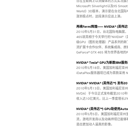
日在互联网上以流媒体的方式实况展示了一段
Microsoft Silverlight以及II
World》3D版本，演示是在台北
涨到极点时，这段演示应运上演。
再续Fermi辉煌—— NVIDIA® (英伟达™)
2010年5月31日，台北国际电脑展，台
465就亮相于今天举行的“NVIDIA®（
级GPU（图形处理器）产品系列的新丁—— 
流扩展卡合作伙伴、系统集成商、原始设
GeForce® GTX 465 将为世界各
NVIDIA® Tesla® GPU为新款IB
2010年5月18日，美国加利福尼亚州圣
iDataPlex服务器现已成为首款采用 N
NVIDIA® NVIDIA® (英伟达™) 
2010年5月13日，美国加利福尼亚州圣
NVDA）于今日正式发布截至2010
收入达10亿美元，比上一季度增长2%
NVIDIA® (英伟达™) GPU助使用Au
2010年5月5日，美国加利福尼亚州
流，游戏开发商以及动画师现已能够利用全新
造出更加动人逼真的影像。