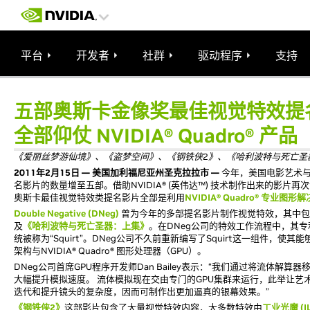
平台
开发者
社群
驱动程序
支持
五部奥斯卡金像奖最佳视觉特效提
全部仰仗 NVIDIA® Quadro® 产品
《爱丽丝梦游仙境》、《盗梦空间》、《钢铁侠2》、《哈利波特与死亡圣
2011年2月15日 — 美国加利福尼亚州圣克拉拉市 —
今年，美国电影艺术与
名影片的数量增至五部。借助NVIDIA® (英伟达™) 技术制作出来的影片
奥斯卡最佳视觉特效类提名影片全部是利用
NVIDIA® Quadro® 专业图形
Double Negative (DNeg)
曾为今年的多部提名影片制作视觉特效，其中包
及
《哈利波特与死亡圣器：上集》
。在DNeg公司的特效工作流程中，其
统被称为“Squirt”。DNeg公司不久前重新编写了Squirt这一组件，使其能
架构与NVIDIA® Quadro® 图形处理器（GPU）。
DNeg公司首席GPU程序开发师Dan Bailey表示：“我们通过将流体解算
大幅提升模拟速度。 流体模拟现在交由专门的GPU集群来运行，此举让艺
迭代和提升镜头的复杂度，因而可制作出更加逼真的银幕效果。”
《钢铁侠2》
这部影片包含了大量视觉特效内容，大多数特效由
工业光魔 (I