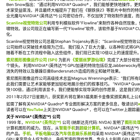
Ben Snow指出：“通过利用NVIDIA® Quadro® ，我们能够更快地
术家受益匪浅，并且最终大幅提升了我们在《钢铁侠2》等影片中制作的特效
业光魔与NVIDIA® (英伟达™) 公司密切合作，不仅加快了特效制作速度
Scanline视觉特效公司
利用专利模拟软件“Flowline”来制作各种自然现象
啸特效。该公司现正在编写新一代“Flowline”软件，该软件基于NVIDIA® 
化。
Scanline视觉特效公司总裁Stephan Trojansky表示：“Scanlin
公司始终以突破技术极限为己任。 我们投入了巨大力量，以各种形式将GP
随着不断在工作流程中融入这些组件，我们现已实现10倍以上的速度提升。
索尼图形图像运作公司 (SPI)
为影片
《爱丽丝梦游仙境》
完成了大部分视觉
个镜头。 利用NVIDIA® (英伟达™) GPU加速的特效包括巨龙Jabberwo
消失的特效以及暴躁巨兽Bandersnatch造成的扬尘和破坏效果。
索尼图形图像运作公司高级技术总监Magnus Wrenninge表示：“我们
此我们需要让艺术家能够更加轻松地展示他们的叙事技巧。 “NVIDIA® Qua
快100倍，通过利用该显卡，我们便能够实现导演的创作愿景，这是我们的
2011年2月27日星期六，获奖影片将在第83届奥斯卡金像奖颁奖典礼上公
如需了解有关NVIDIA® Quadro® 专业图形解决方案的更多信息，敬请访问
w
读者可以在
YouTube
上关注NVIDIA® Quadro® ，也可以在Twitter上跟踪
关于 NVIDIA® (英伟达™) 公司
1999 年，
NVIDIA® (英伟达™)
公司 (纳斯达克代码: NVDA) 发明了
图形处
计算机图形的威力。现在，从
智能手机
到
超级计算机
，NVIDIA® (英伟达™)
的产品。
手机
、
平板电脑
以及
汽车信息娱乐系统
均采用 NVIDIA® (英伟达™)
GPU 来享受令人叹为观止、身临其境的游戏世界。专业人士利用 GPU 来