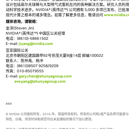
设计包括高尔夫球棒与大型喷气式客机在内的各种解决方案。研究人员利用 
动科学技术进步。NVIDIA® (英伟达™) 公司拥有 5,000 多项已发布
现代计算之根本的诸多理念。如需了解更多信息，敬请访问
www.nvidia.c
媒体咨询，请联络：
金洋(Steven Jin)
NVIDIA® (英伟达™) 中国区公关经理
电话：(8610)-58661502
E-mail:
jiyang@nvidia.com
宣亚国际公关
北京市朝阳区建国路甲92号世茂大厦B座14层 邮编100022
联系人：陈仲禹、杨冲
电话：(8610)8507 9258/9209
传真：010-85079555
E-mail:
gary.chen@shunyagroup.com
eve.yang@shunyagroup.com
###
© NVIDIA 公司版权所有，2016 年。保留所有权利。所有的公司和/或产品名称可能
特性、价格、供货时间和规范可在未加通知的情况下加以更改。