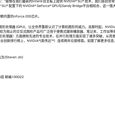
：“能够在我们最新的Intel平台主板上提供 NVIDIA® SLI® 技术，我们感到非
I® 配置下的 NVIDIA® GeForce® GPU与Sandy Bridge平台相结合，这
备一颗内置的nForce 200芯片。
司发明了图形处理器 (GPU)，让全世界重新认识了计算机图形的威力。自那时起，NVIDI
人叹为观止的交互式图形产品可广泛用于便携式媒体播放器、笔记本、工作站等
程 GPU(图形处理器）方面拥有先进的专业技术，在并行处理方面实现了诸多突破，从
创新排行榜上，NVIDIA®(英伟达™）连续两年位居榜首。如需了解更多信
teven Jin)
 邮编100022