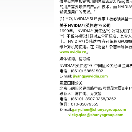
微星公司主板销售部副总裁Scott Yang表示
的用户需要最佳的产品和技术，而 NVIDIA® SL
够满足用户的需求。”
(1) 三路 NVIDIA® SLI® 要求主板必须具
关于 NVIDIA® (英伟达™) 公司
1999年， NVIDIA® (英伟达™) 公
™）不断为视觉计算树立全新标准，其令
上。 NVIDIA® (英伟达™) 在可编
级计算机的使用。在《财富》杂志半导体行业
www.nvidia.cn
。
媒体咨询，请联络：
NVIDIA®(英伟达™）中国区公关经理 金洋先生(S
电话：(8610)-58661502
E-mail:
jiyang@nvidia.com
宣亚国际公关
北京市朝阳区建国路甲92号世茂大厦B座14层
联系人：陈仲禹、乔文娟
电话：(8610）8507 9258/9262
传真：010-85079555
E-mail:
gary.chen@shunyagroup.com
vicky.qiao@shunyagroup.com