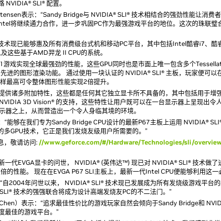
NVIDIA® SLI® 配置。
ristensen表示：“Sandy Bridge与 NVIDIA® SLI® 技术相结合的强劲性能让
™) 与Intel将继续通力合作，进一步巩固PC作为最强游戏平台的地位。这次的珠联
I® 技术现已能够惠及所有消费级台式机和移动PC平台，其中包括Intel酷睿i7、酷
以及这些基于AMD羿龙 II CPU的系统。
在为DX11游戏实现全球最强劲的性能，这些GPU同时也是市面上唯一包含多个Tessella
的图形渲染功能。 通过使用一块认证的 NVIDIA® SLI® 主板，玩家便可以
GPU，这样最高可令整体图形性能实现2倍提升。
能够为游戏玩家提供诸多附加特性，这些都是任何其它独立显卡所不具备的，其中包括用于
以及对 NVIDIA 3D Vision® 的支持，这些特性让用户既可以在一台显示器上呈现出
显示器之上，从而营造出一个令人身临其境的环境。
能够在我们专为Sandy Bridge CPU设计的最新P67主板上运用 NVIDIA® SL
种领先的多GPU技术，它正是我们发烧友级用户所需要的。”
多信息，敬请访问:
//www.geforce.com/#/Hardware/Technologies/sli/overvie
一代EVGA显卡的问世， NVIDIA® (英伟达™) 现已对 NVIDIA® SLI® 技术
能。 现在在EVGA P67 SLI主板上，最新一代Intel CPU便能够利用这
ves表示：“自2004年问世以来， NVIDIA® SLI® 技术现已发展成为所有发烧级游戏平
IDIA® SLI® 技术的强强联合将成为设计高端发烧友PC的不二法门。”
en）表示：“追求最佳性价比的游戏玩家自然会倾向于Sandy Bridge和 NVIDIA®
年度最佳的游戏平台。”