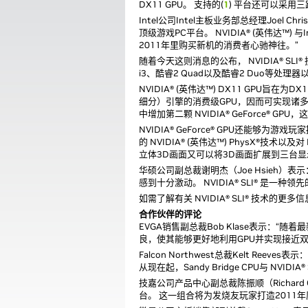
DX11 GPU。 支持的(
1
) 平台还可以采用三路 
Intel公司Intel主板业务部总经理Joel Ch
顶级游戏PC平台。 NVIDIA® (英伟达
2011年里购买新机的消费者心驰神往。”
随着今天这则消息的公布， NVIDIA® SL
i3、酷睿2 Quad以及酷睿2 Duo等处理器
NVIDIA® (英伟达™) DX11 GPU旨
细分）引擎的消费级GPU，因而可实现诸多先进
中增加第二颗 NVIDIA® GeForce® 
NVIDIA® GeForce® GPU还
的 NVIDIA® (英伟达™) PhysX®技术
立体3D画面又可以将3D画面扩展到三台
华硕公司副总裁谢明杰（Joe Hsieh）表示：“
感到十分激动。 NVIDIA® SLI® 是一
如需了解有关 NVIDIA® SLI® 技术的更
合作伙伴的评论
EVGA销售副总裁Bob Klase表示：“随着最新
良，使其能够更好地利用GPU并实现接近双倍的性
Falcon Northwest总裁Kelt Ree
从现在起，Sandy Bridge CPU与 NV
技嘉公司产品中心副总裁陈振顺（Richard Ch
台。 这一组合将为发烧友玩家打造2011