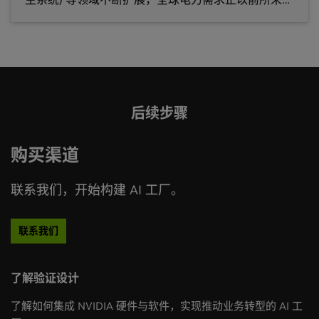
的速度增长。 在许多地区，为了满足这一需求而扩建
电网基础设施，往往需要经历数年时间来完成审批、
输电网络升级、土地征用以及资本投资。 这一挑战正
在重塑全球对 AI 能源基础设施的认知。 Eco Wave
Power 是 NVIDIA 初创加速计划可持续未来倡议
(Sustainable F
后续步骤
购买渠道
联系我们，开始构建 AI 工厂。
联系我们
了解验证设计
了解如何集成 NVIDIA 硬件与软件，实现推动业务转型的 AI 工