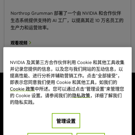
Northrop Grumman 部署了一个由 NVIDIA 和合作伙伴
生态系统提供支持的 AI 工厂，以提高其近 10 万名员工的
生产力和运营效率。
观看视频
NVIDIA 及其第三方合作伙伴利用 Cookie 和其他工具收集
并记录您提供的信息，以及您与我们网站的互动信息，以
提高性能、进行分析并辅助营销工作。点击“全部接受”，
NVIDIA IT 部门的 AI 工厂推动企业级规
即表示您同意我们使用 Cookie 和其他工具，如我们的
Cookie 政策
中所述。您可以通过点击“管理设置”来管理您
模化创新
的 Cookie 设置。请参阅我们的
隐私政策
，详细了解我们
的隐私实践。
NVIDIA 构建了一个统一的 AI 工厂，将生成式 AI 和智能体工作
流扩展至整个企业，确保安全性、性能和一致性。该平台支持
管理设置
数百个 AI 智能体，助力加速了创新、简化软硬件工程流程并优
化了供应链运营——将规划时间缩短 95% 以上，并在一年内完