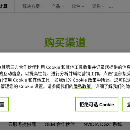
…
计算
解决方案
产品
软件
架构
购买渠道
IA 合作伙伴网络 (NPN) 优选合作伙伴购买 NVIDI
A 及其第三方合作伙伴利用 Cookie 和其他工具收集并记录您提供的
伴，探索灵活、实惠的方案，获取最新的 NVIDIA
的互动信息，以提高性能、进行分析并辅助营销工作。点击“全部接受
使用 Cookie 和其他工具，如我们的
Cookie 政策
中所述。您可以通
管理您的 Cookie 设置。请参阅我们的
隐私政策
，详细了解我们的隐
置
拒绝可选 Cookie
云服务提供商
OEM 合作伙伴
NVIDIA DGX
系统
™